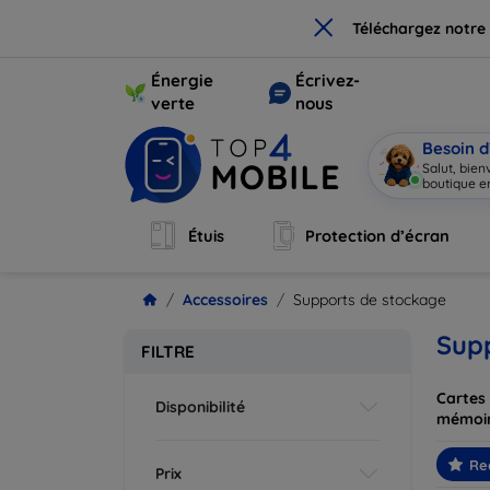
×
Téléchargez notre
Énergie
Écrivez-
verte
nous
Besoin d
Salut, bie
boutique en
Étuis
Protection d’écran
Accessoires
Supports de stockage
Sup
FILTRE
Cartes
Disponibilité
mémoi
Re
Prix