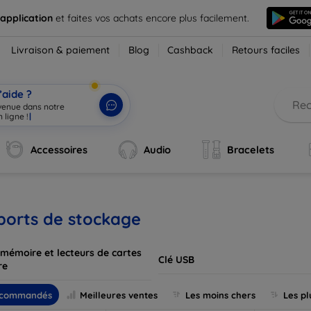
 application
et faites vos achats encore plus facilement.
Livraison & paiement
Blog
Cashback
Retours faciles
’aide ?
nvenue dans notre
 ligne !
|
Accessoires
Audio
Bracelets
ports de stockage
 mémoire et lecteurs de cartes
Clé USB
re
commandés
Meilleures ventes
Les moins chers
Les pl