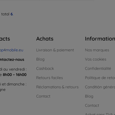
 total
6
.
acts
Achats
Informatio
op4mobile.eu
Livraison & paiement
Nos marques
Blog
Vos cookies
ntactez-nous
Cashback
Confidentialité
i au vendredi :
ne
8h00 – 16h00
Retours faciles
Politique de reto
 et dimanche :
Réclamations & retours
Conditión génér
igne
Contact
Blog
Contact
Achat sans TVA 