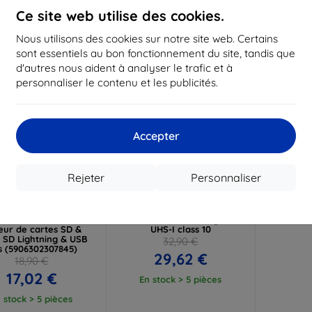
Ce site web utilise des cookies.
-10%
Nous utilisons des cookies sur notre site web. Certains
sont essentiels au bon fonctionnement du site, tandis que
d'autres nous aident à analyser le trafic et à
personnaliser le contenu et les publicités.
Accepter
Réduction
Réduction
Rejeter
Personnaliser
%
-10%
avec
EXTRA10
avec
EXTRA10
coupon
coupon
PROTECT Ultraboost
64GB Card SDHC Kingston
eur de cartes SD &
UHS-I class 10
 SD Lightning & USB
32,90 €
s (5906302307845)
29,62 €
18,90 €
17,02 €
En stock > 5 pièces
 stock > 5 pièces