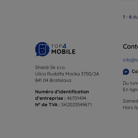
1
-
6
du
Cont
info@t
Shield-Sk s.r.o.
Co
Ulica Rudolfa Mocka 3750/2A
841 04 Bratislava
Du lund
En lig
Numéro d’identification
d’entreprise :
46701494
Samedi
N° de TVA :
SK2023549671
Hors l