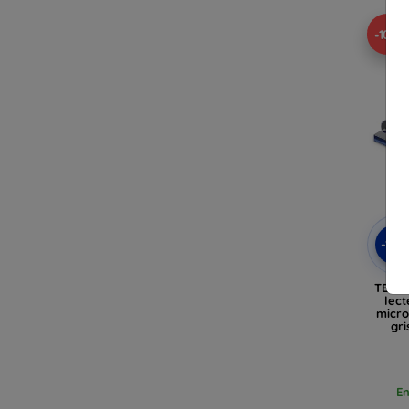
-10%
-10
TECH-
lect
micro
gri
En