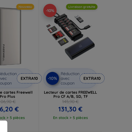
Nouveau
Livraison gratuite
-10%
éduction
Réduction
-10%
vec
EXTRA10
avec
EXTRA10
coupon
coupon
e cartes Freewell
Lecteur de cartes FREEWELL
Pro Plus
Pro CF A/B, SD, TF
106,90 €
145,90 €
6,20 €
131,30 €
ock > 5 pièces
En stock > 5 pièces