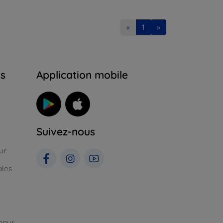
«
1
»
ns
Application mobile
Suivez-nous
ur
ales
pour