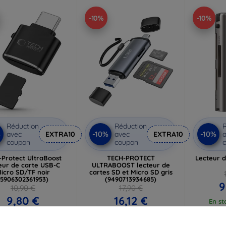
-10%
-10%
Réduction
Réduction
R
%
-10%
-10%
avec
EXTRA10
avec
EXTRA10
a
coupon
coupon
-Protect UltraBoost
TECH-PROTECT
Lecteur d
eur de carte USB-C
ULTRABOOST lecteur de
icro SD/TF noir
cartes SD et Micro SD gris
(5906302361953)
(9490713934685)
9
10,90 €
17,90 €
9,80 €
16,12 €
En st
n stock 3 pièces
En stock > 5 pièces