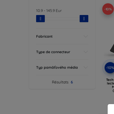
-10%
10.9
-
145.9
Eur
Fabricant
Type de connecteur
Typ pamäťového média
-10
Tech
Résultats
6
lect
M
E