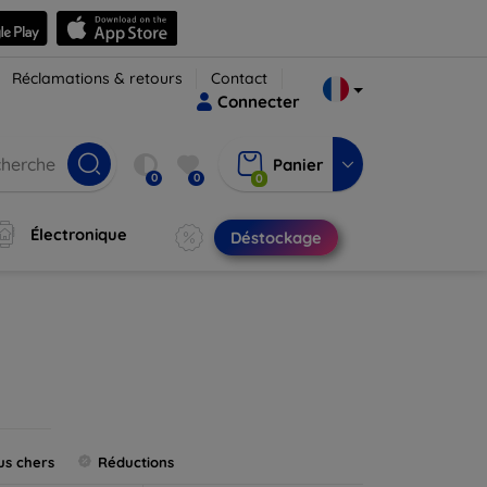
Réclamations & retours
Contact
Connecter
Panier
0
0
0
Électronique
Déstockage
us chers
Réductions