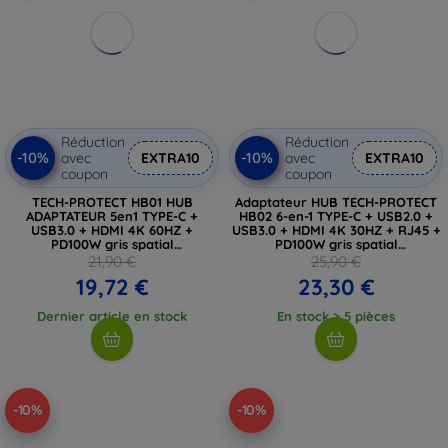
Réduction
Réduction
-10%
-10%
avec
EXTRA10
avec
EXTRA10
coupon
coupon
TECH-PROTECT HB01 HUB
Adaptateur HUB TECH-PROTECT
ADAPTATEUR 5en1 TYPE-C +
HB02 6-en-1 TYPE-C + USB2.0 +
USB3.0 + HDMI 4K 60HZ +
USB3.0 + HDMI 4K 30HZ + RJ45 +
PD100W gris spatial
PD100W gris spatial
(5906302360529)
(5906302360574)
21,90 €
25,90 €
19,72 €
23,30 €
Dernier article en stock
En stock > 5 pièces
-10%
-10%