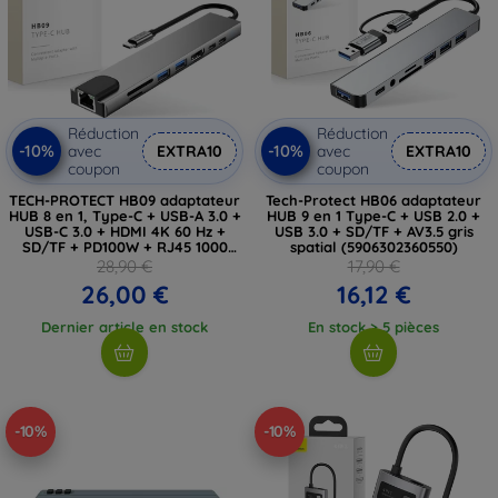
Réduction
Réduction
-10%
-10%
avec
EXTRA10
avec
EXTRA10
coupon
coupon
TECH-PROTECT HB09 adaptateur
Tech-Protect HB06 adaptateur
HUB 8 en 1, Type-C + USB-A 3.0 +
HUB 9 en 1 Type-C + USB 2.0 +
USB-C 3.0 + HDMI 4K 60 Hz +
USB 3.0 + SD/TF + AV3.5 gris
SD/TF + PD100W + RJ45 1000
spatial (5906302360550)
Mb/s, gris sidéral
28,90 €
17,90 €
(5906302340033)
26,00 €
16,12 €
Dernier article en stock
En stock > 5 pièces
-10%
-10%