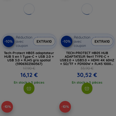
Réduction
Réduction
-10%
-10%
avec
EXTRA10
avec
EXTRA10
coupon
coupon
Tech-Protect HB03 adaptateur
TECH-PROTECT HB05 HUB
HUB 5 en 1 Type-C + USB 2.0 +
ADAPTATEUR 9en1 TYPE-C +
USB 3.0 + RJ45 gris spatial
USB2.0 + USB3.0 + HDMI 4K 60HZ
(5906302360567)
+ SD/TF + PD100W + RJ45 1000M
gris spatial (5906302360543)
17,90 €
33,90 €
16,12 €
30,52 €
En stock > 5 pièces
En stock > 5 pièces
-10%
-10%