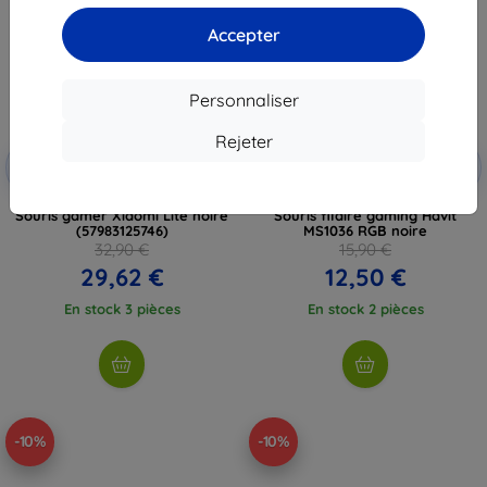
Accepter
Personnaliser
Rejeter
Réduction
Réduction
-10%
-10%
avec
EXTRA10
avec
EXTRA10
coupon
coupon
Souris gamer Xiaomi Lite noire
Souris filaire gaming Havit
(57983125746)
MS1036 RGB noire
32,90 €
15,90 €
29,62 €
12,50 €
En stock 3 pièces
En stock 2 pièces
-10%
-10%