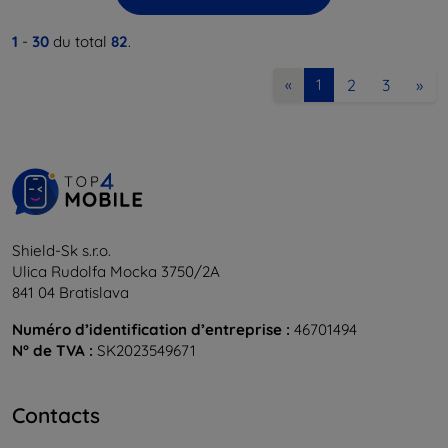
1
-
30
du total
82
.
2
3
»
«
1
Shield-Sk s.r.o.
Ulica Rudolfa Mocka 3750/2A
841 04 Bratislava
Numéro d’identification d’entreprise :
46701494
N° de TVA :
SK2023549671
Contacts