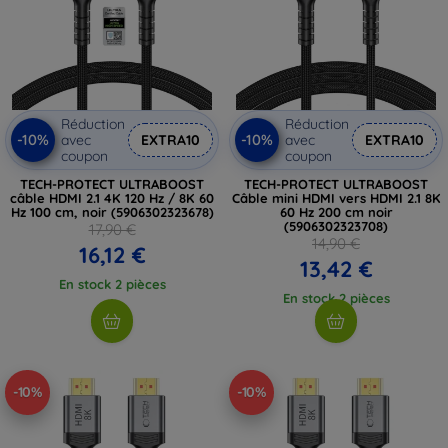
Réduction
Réduction
-10%
-10%
avec
EXTRA10
avec
EXTRA10
coupon
coupon
TECH-PROTECT ULTRABOOST
TECH-PROTECT ULTRABOOST
câble HDMI 2.1 4K 120 Hz / 8K 60
Câble mini HDMI vers HDMI 2.1 8K
Hz 100 cm, noir (5906302323678)
60 Hz 200 cm noir
(5906302323708)
17,90 €
14,90 €
16,12 €
13,42 €
En stock 2 pièces
En stock 2 pièces
-10%
-10%