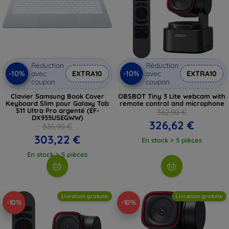
Réduction
Réduction
-10%
-10%
avec
EXTRA10
avec
EXTRA10
coupon
coupon
Clavier Samsung Book Cover
OBSBOT Tiny 3 Lite webcam with
Keyboard Slim pour Galaxy Tab
remote control and microphone
S11 Ultra Pro argenté (EF-
362,90 €
DX935USEGWW)
326,62 €
336,90 €
303,22 €
En stock > 5 pièces
En stock > 5 pièces
Livraison gratuite
Livraison gratuite
-10%
-10%