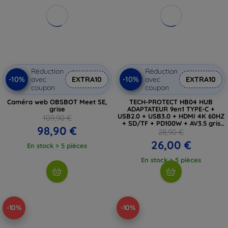
Réduction
Réduction
-10%
-10%
avec
EXTRA10
avec
EXTRA10
coupon
coupon
Caméra web OBSBOT Meet SE,
TECH-PROTECT HB04 HUB
grise
ADAPTATEUR 9en1 TYPE-C +
USB2.0 + USB3.0 + HDMI 4K 60HZ
109,90 €
+ SD/TF + PD100W + AV3.5 gris
98,90 €
spatial (5906302360536)
28,90 €
26,00 €
En stock > 5 pièces
En stock > 5 pièces
-10%
-10%