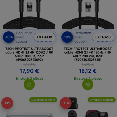
Réduction
Réduction
-10%
-10%
avec
EXTRA10
avec
EXTRA10
coupon
coupon
TECH-PROTECT ULTRABOOST
TECH-PROTECT ULTRABOOST
câble HDMI 2.1 4K 120HZ / 8K
câble HDMI 2.1 4K 120Hz / 8K
60HZ 300CM, noir
60Hz 200 cm, noir
(5906302323692)
(5906302323685)
19,90 €
17,90 €
17,90 €
16,12 €
En stock 2 pièces
En stock 2 pièces
Livraison gratuite
Livraison gratuite
-10%
-10%