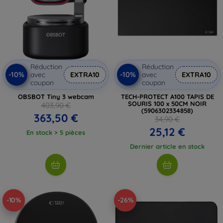
Réduction
Réduction
-10%
-10%
avec
EXTRA10
avec
EXTRA10
coupon
coupon
OBSBOT Tiny 3 webcam
TECH-PROTECT A100 TAPIS DE
SOURIS 100 x 50CM NOIR
403,90 €
(5906302334858)
363,50 €
34,90 €
25,12 €
En stock > 5 pièces
Dernier article en stock
-10%
-26%