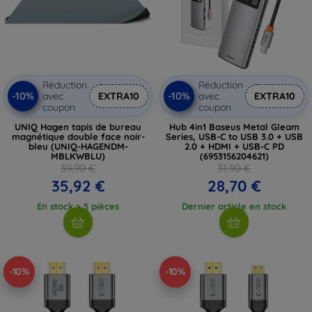
Réduction
Réduction
-10%
-10%
avec
EXTRA10
avec
EXTRA10
coupon
coupon
UNIQ Hagen tapis de bureau
Hub 4in1 Baseus Metal Gleam
magnétique double face noir-
Series, USB-C to USB 3.0 + USB
bleu (UNIQ-HAGENDM-
2.0 + HDMI + USB-C PD
MBLKWBLU)
(6953156204621)
39,90 €
31,90 €
35,92 €
28,70 €
En stock > 5 pièces
Dernier article en stock
-10%
-10%