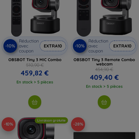
Réduction
Réduction
-10%
-10%
avec
EXTRA10
avec
EXTRA10
coupon
coupon
OBSBOT Tiny 3 MIC Combo
OBSBOT Tiny 3 Remote Combo
webcam
510,90 €
454,90 €
459,82 €
409,40 €
En stock > 5 pièces
En stock > 5 pièces
Livraison gratuite
-10%
-28%