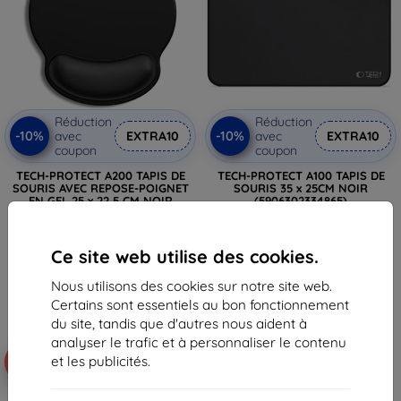
Réduction
Réduction
-10%
-10%
avec
EXTRA10
avec
EXTRA10
coupon
coupon
TECH-PROTECT A200 TAPIS DE
TECH-PROTECT A100 TAPIS DE
SOURIS AVEC REPOSE-POIGNET
SOURIS 35 x 25CM NOIR
EN GEL 25 x 22,5 CM NOIR
(5906302334865)
(5906302334872)
16,90 €
20,90 €
12,50 €
18,82 €
Ce site web utilise des cookies.
Dernier article en stock
En stock > 5 pièces
Nous utilisons des cookies sur notre site web.
Certains sont essentiels au bon fonctionnement
du site, tandis que d'autres nous aident à
analyser le trafic et à personnaliser le contenu
et les publicités.
-10%
-21%