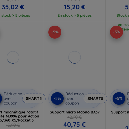
35,02 €
15,20 €
5
 stock > 5 pièces
En stock > 5 pièces
Stock 
en rou
atten
-5%
-5%
Réduction
Réduction
R
-5%
-5%
avec
SMART5
avec
SMART5
a
coupon
coupon
t magnétique rotatif
Support micro Maono BA37
Support 
ife MJ996 pour Action
42,90 €
ro/360 X5/Pocket 3
40,75 €
13,90 €
2