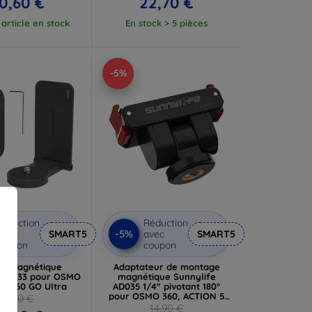
0,60 €
22,70 €
article en stock
En stock > 5 pièces
-5%
éduction
Réduction
-5%
vec
SMART5
avec
SMART5
coupon
coupon
ion magnétique
Adaptateur de montage
 MJ033 pour OSMO
magnétique Sunnylife
sta360 GO Ultra
AD035 1/4" pivotant 180°
pour OSMO 360, ACTION 5
17,90 €
PRO, OSMO ACTION 4/3/2
14,90 €