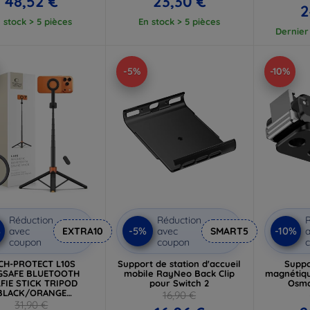
48,52 €
23,30 €
2
 stock > 5 pièces
En stock > 5 pièces
Dernier 
-5%
-10%
Réduction
Réduction
R
%
-5%
-10%
avec
EXTRA10
avec
SMART5
a
coupon
coupon
CH-PROTECT L10S
Support de station d'accueil
Suppo
GSAFE BLUETOOTH
mobile RayNeo Back Clip
magnétiqu
FIE STICK TRIPOD
pour Switch 2
Osmo
BLACK/ORANGE
16,90 €
(5906302352807)
31,90 €