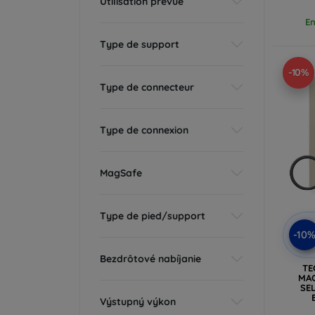
Utilisation prévue
En
Type de support
-10%
Type de connecteur
Type de connexion
MagSafe
Type de pied/support
-10
Bezdrôtové nabíjanie
TE
MA
SEL
Výstupný výkon