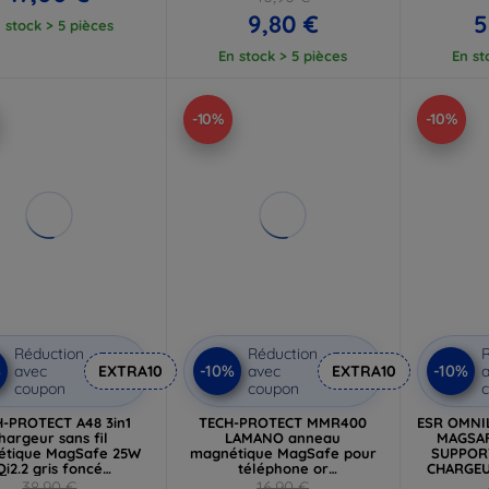
9,80 €
5
 stock > 5 pièces
En stock > 5 pièces
En st
-10%
-10%
Réduction
Réduction
R
%
-10%
-10%
avec
EXTRA10
avec
EXTRA10
a
coupon
coupon
-PROTECT A48 3in1
TECH-PROTECT MMR400
ESR OMN
hargeur sans fil
LAMANO anneau
MAGSA
tique MagSafe 25W
magnétique MagSafe pour
SUPPOR
Qi2.2 gris foncé
téléphone or
CHARGEU
(5906302352531)
(5906302335961)
25W NOIR
38,90 €
16,90 €