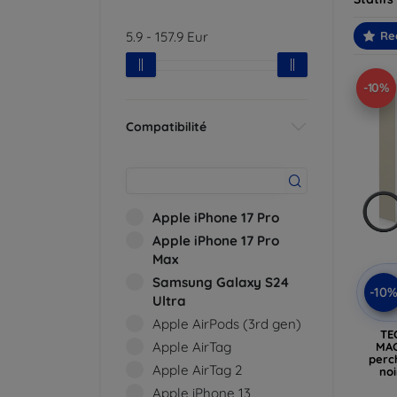
5.9
-
157.9
Eur
Re
-10%
Compatibilité
Apple iPhone 17 Pro
Apple iPhone 17 Pro
Max
Samsung Galaxy S24
-10
Ultra
Apple AirPods (3rd gen)
TE
Apple AirTag
MA
perch
Apple AirTag 2
noi
Apple iPhone 13