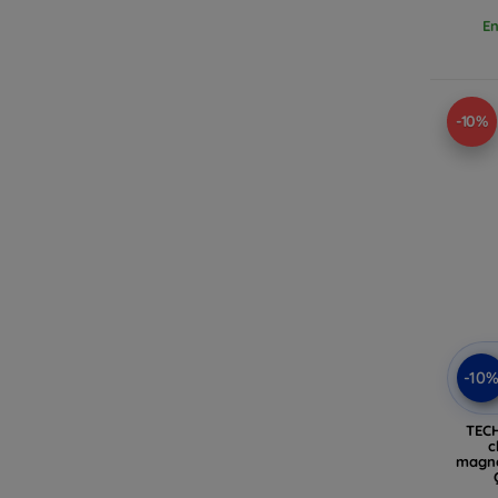
En
-10%
-10
TECH
c
magné