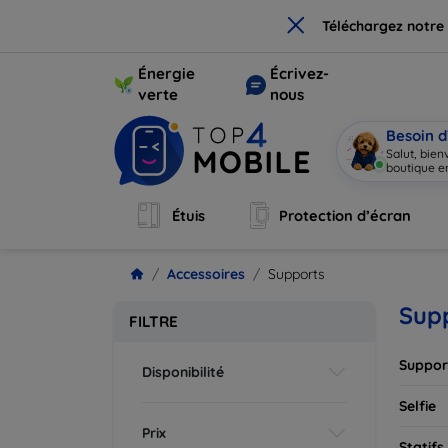
×
Téléchargez notre
Énergie
Écrivez-
verte
nous
Besoin d
Salut, bie
boutique 
Étuis
Protection d’écran
Accessoires
Supports
Sup
FILTRE
Suppor
Disponibilité
Selfie
Prix
Statifs