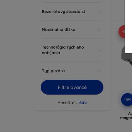
En
Bezdrôtový štandard
Maximálna dĺžka
-5%
Technológia rýchleho
nabíjania
Typ puzdra
Filtre avancé
-5%
Résultats
655
Ad
magné