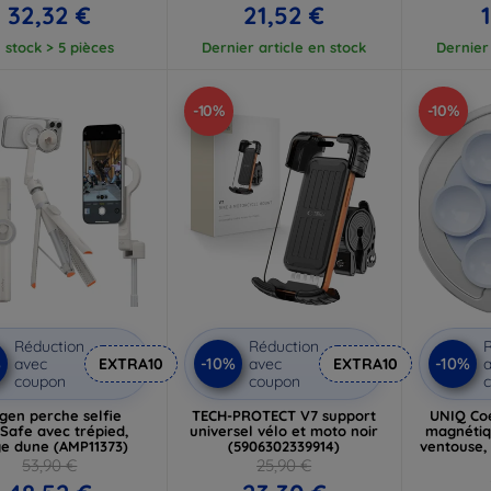
32,32 €
21,52 €
 stock > 5 pièces
Dernier article en stock
Dernier 
-10%
-10%
Réduction
Réduction
R
%
-10%
-10%
avec
EXTRA10
avec
EXTRA10
a
coupon
coupon
gen perche selfie
TECH-PROTECT V7 support
UNIQ Co
Safe avec trépied,
universel vélo et moto noir
magnétiq
ge dune (AMP11373)
(5906302339914)
ventouse,
53,90 €
25,90 €