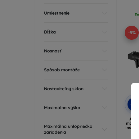
Umiestnenie
En
Dĺžka
-5%
Nosnosť
Spôsob montáže
Nastaviteľný sklon
-5%
Maximálna výška
Adap
magnét
Maximálna uhlopriečka
Insta3
zariadenia