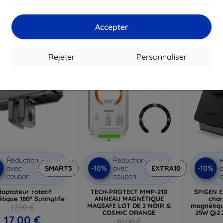
14,16 €
13,20 €
1
 stock > 5 pièces
En stock > 5 pièces
En st
Accepter
-10%
-10%
Rejeter
Personnaliser
Réduction
Réduction
R
-10%
-10%
avec
SMART5
avec
EXTRA10
a
coupon
coupon
aptateur rotatif
TECH-PROTECT MMP-210
SPIGEN E
tique 180° Sunnylife
ANNEAU MAGNÉTIQUE
char
MAGSAFE LOT DE 2 NOIR &
magnétiqu
17,90 €
COSMIC ORANGE
25W Qi2.
17,00 €
10,90 €