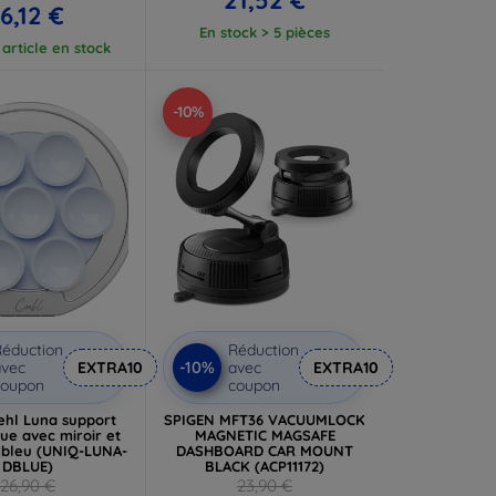
16,12 €
En stock > 5 pièces
article en stock
-10%
éduction
Réduction
-10%
vec
EXTRA10
avec
EXTRA10
coupon
coupon
ehl Luna support
SPIGEN MFT36 VACUUMLOCK
ue avec miroir et
MAGNETIC MAGSAFE
 bleu (UNIQ-LUNA-
DASHBOARD CAR MOUNT
DBLUE)
BLACK (ACP11172)
26,90 €
23,90 €