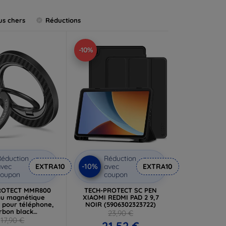
us chers
Réductions
-10%
éduction
Réduction
-10%
vec
EXTRA10
avec
EXTRA10
coupon
coupon
ROTECT MMR800
TECH-PROTECT SC PEN
u magnétique
XIAOMI REDMI PAD 2 9,7
pour téléphone,
NOIR (5906302323722)
rbon black
23,90 €
06302323159)
17,90 €
21,52 €