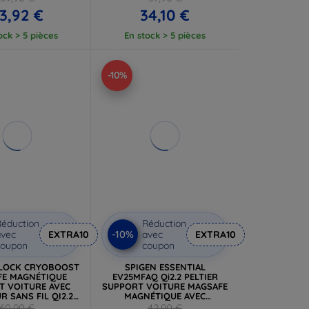
3,92 €
34,10 €
ock > 5 pièces
En stock > 5 pièces
-10%
éduction
Réduction
-10%
vec
EXTRA10
avec
EXTRA10
coupon
coupon
ILOCK CRYOBOOST
SPIGEN ESSENTIAL
FE MAGNÉTIQUE
EV25MFAQ Qi2.2 PELTIER
T VOITURE AVEC
SUPPORT VOITURE MAGSAFE
R SANS FIL QI2.2
MAGNÉTIQUE AVEC
 (4894240273036)
CHARGEUR SANS FIL NOIR
60,90 €
42,90 €