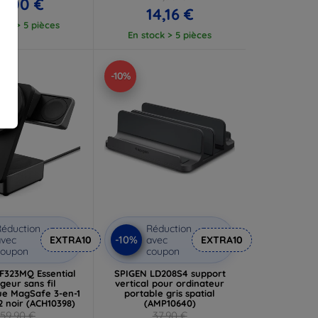
7,00 €
14,16 €
ock > 5 pièces
En stock > 5 pièces
-10%
éduction
Réduction
-10%
vec
EXTRA10
avec
EXTRA10
coupon
coupon
F323MQ Essential
SPIGEN LD208S4 support
geur sans fil
vertical pour ordinateur
e MagSafe 3-en-1
portable gris spatial
2 noir (ACH10398)
(AMP10640)
59,90 €
37,90 €