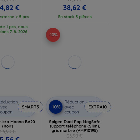
(ACP10511)
4,82 €
38,62 €
externe > 5 pcs
En stock 3 pièces
te 1 pcs, nous
dons 7. 8. 2026
-10%
éduction
Réduction
-10%
vec
SMART5
avec
EXTRA10
coupon
coupon
micro Maono BA20
Spigen Dual Pop MagSafe
(noir)
support téléphone (Slim),
gris marbré (AMP10195)
26,90 €
26,90 €
5,56 €