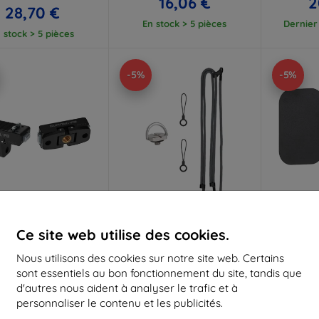
16,06 €
2
28,70 €
En stock > 5 pièces
Dernier 
 stock > 5 pièces
-5%
-5%
Réduction
Réduction
R
Ce site web utilise des cookies.
-5%
-5%
avec
SMART5
avec
SMART5
a
coupon
coupon
Nous utilisons des cookies sur notre site web. Certains
sont essentiels au bon fonctionnement du site, tandis que
tateur de montage
Sangle de cou
Fixat
ique Sunnylife pour
multifonctionnelle Sunnylife
Sunnylife
d'autres nous aident à analyser le trafic et à
60 X5/Ace/Ace Pro2/1
GS022 pour Pocket 3 (gris)
360, In
personnaliser le contenu et les publicités.
14,90 €
13,90 €