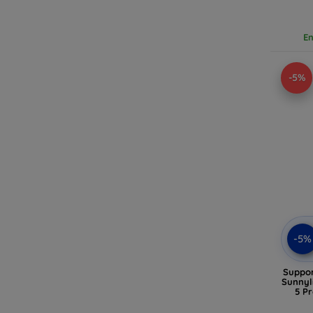
En
-5%
-5%
Suppor
Sunnyl
5 P