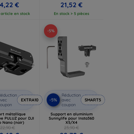
4,22 €
21,52 €
article en stock
En stock > 5 pièces
-5%
éduction
Réduction
-5%
vec
EXTRA10
avec
SMART5
coupon
coupon
rt métallique
Support en aluminium
e PULUZ pour DJI
Sunnylife pour Insta360
 Nano (noir)
X5/X4
22,90 €
23,90 €