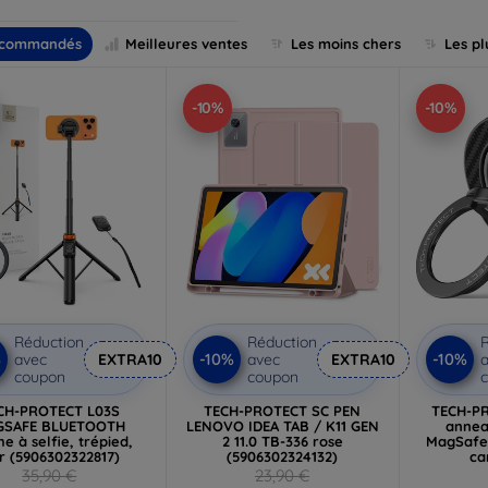
commandés
Meilleures ventes
Les moins chers
Les pl
-10%
-10%
Réduction
Réduction
R
%
-10%
-10%
avec
EXTRA10
avec
EXTRA10
a
coupon
coupon
CH-PROTECT L03S
TECH-PROTECT SC PEN
TECH-P
GSAFE BLUETOOTH
LENOVO IDEA TAB / K11 GEN
annea
e à selfie, trépied,
2 11.0 TB-336 rose
MagSafe 
r (5906302322817)
(5906302324132)
ca
(59
35,90 €
23,90 €