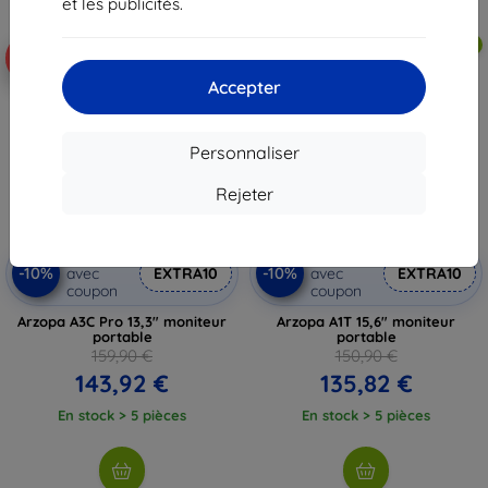
et les publicités.
Livraison gratuite
Livraison gratuite
-10%
-10%
Accepter
Personnaliser
Rejeter
Réduction
Réduction
-10%
-10%
avec
EXTRA10
avec
EXTRA10
coupon
coupon
Arzopa A3C Pro 13,3" moniteur
Arzopa A1T 15,6" moniteur
portable
portable
159,90 €
150,90 €
143,92 €
135,82 €
En stock > 5 pièces
En stock > 5 pièces