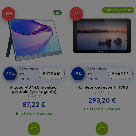
Livraison gratuite
-10%
-5%
Réduction
Réduction
-10%
-5%
avec
EXTRA10
avec
SMART5
coupon
coupon
Arzopa A1S 14.0 moniteur
Moniteur de revue 7" F700
portable (gris argenté)
313,90 €
96,90 €
298,20 €
87,22 €
En stock > 5 pièces
En stock > 5 pièces