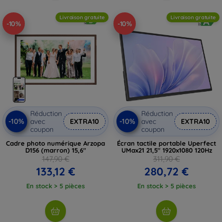
Livraison gratuite
Livraison gratuite
-10%
-10%
Réduction
Réduction
-10%
-10%
avec
EXTRA10
avec
EXTRA10
coupon
coupon
Cadre photo numérique Arzopa
Écran tactile portable Uperfect
D156 (marron) 15,6"
UMax21 21,5'' 1920x1080 120Hz
147,90 €
311,90 €
133,12 €
280,72 €
En stock > 5 pièces
En stock > 5 pièces