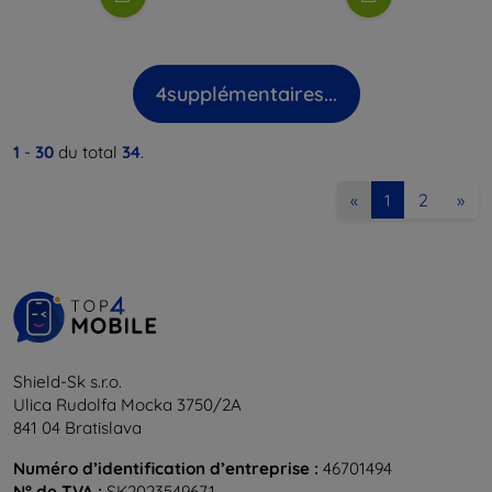
4
supplémentaires...
1
-
30
du total
34
.
2
»
«
1
Shield-Sk s.r.o.
Ulica Rudolfa Mocka 3750/2A
841 04 Bratislava
Numéro d’identification d’entreprise :
46701494
N° de TVA :
SK2023549671