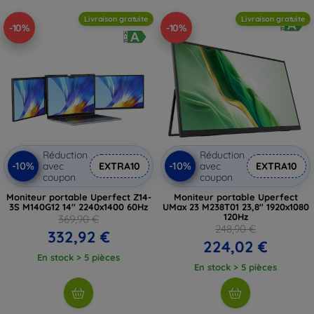
Livraison gratuite
Livraison gratuite
-10%
-10%
Réduction
Réduction
-10%
-10%
avec
EXTRA10
avec
EXTRA10
coupon
coupon
Moniteur portable Uperfect Z14-
Moniteur portable Uperfect
3S M140G12 14'' 2240x1400 60Hz
UMax 23 M238T01 23,8'' 1920x1080
120Hz
369,90 €
248,90 €
332,92 €
224,02 €
En stock > 5 pièces
En stock > 5 pièces