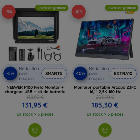
Livraison gratuite
Livraison gratuite
-5%
-10%
Réduction
Réduction
-5%
-10%
avec
SMART5
avec
EXTRA10
coupon
coupon
NEEWER F100 Field Monitor +
Moniteur portable Arzopa Z3FC
chargeur USB + kit de batterie
16,1" 2,5K 180 Hz
138,90 €
205,90 €
131,95 €
185,30 €
En stock > 5 pièces
En stock > 5 pièces