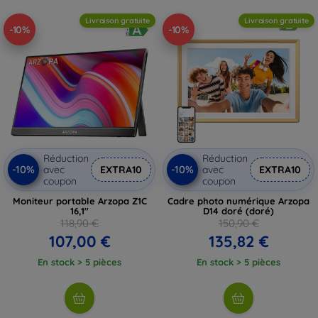
Livraison gratuite
Livraison gratuite
-10%
-10%
Réduction
Réduction
-10%
-10%
avec
EXTRA10
avec
EXTRA10
coupon
coupon
Moniteur portable Arzopa Z1C
Cadre photo numérique Arzopa
16,1''
D14 doré (doré)
118,90 €
150,90 €
107,00 €
135,82 €
En stock > 5 pièces
En stock > 5 pièces