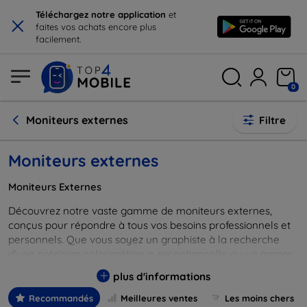
×
Téléchargez notre application
et
faites vos achats encore plus
facilement.
0
Moniteurs externes
Filtre
Moniteurs externes
Moniteurs Externes
Découvrez notre vaste gamme de moniteurs externes,
conçus pour répondre à tous vos besoins professionnels et
personnels. Que vous soyez un graphiste à la recherche
d'une précision colorimétrique exceptionnelle ou un gamer
souhaitant une expérience de jeu immersive, nos moniteurs
plus d'informations
offrent qualité, performance et fiabilité. Profitez de
résolutions allant du Full HD à la 4K, de taux de
Recommandés
Meilleures ventes
Les moins chers