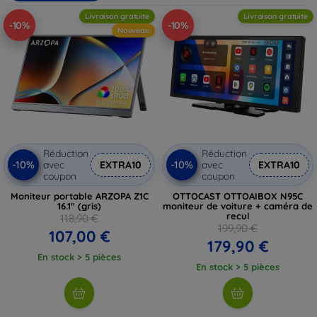
rafraîchissement élevés, et de designs ergonomiques
Livraison gratuite
Livraison gratuite
adaptés à tous vos espaces de travail. Augmentez votre
-10%
-10%
Nouveau
productivité et votre confort avec nos moniteurs externes
haut de gamme, disponibles dans différentes tailles et
caractéristiques techniques.
Réduction
Réduction
-10%
-10%
avec
EXTRA10
avec
EXTRA10
coupon
coupon
Moniteur portable ARZOPA Z1C
OTTOCAST OTTOAIBOX N95C
16.1" (gris)
moniteur de voiture + caméra de
recul
118,90 €
199,90 €
107,00 €
179,90 €
En stock > 5 pièces
En stock > 5 pièces