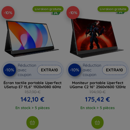
Livraison gratuite
Livraison gratuite
-10%
-10%
Réduction
Réduction
-10%
-10%
avec
EXTRA10
avec
EXTRA10
coupon
coupon
Écran tactile portable Uperfect
Moniteur portable Uperfect
USetup E7 15,6" 1920x1080 60Hz
UGame C2 16" 2560x1600 120Hz
157,90 €
194,90 €
142,10 €
175,42 €
En stock > 5 pièces
En stock > 5 pièces