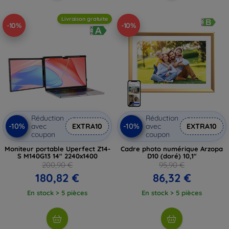
Livraison gratuite
-10%
-10%
Réduction
Réduction
-10%
-10%
avec
EXTRA10
avec
EXTRA10
coupon
coupon
Moniteur portable Uperfect Z14-
Cadre photo numérique Arzopa
S M140G13 14" 2240x1400
D10 (doré) 10,1"
200,90 €
95,90 €
180,82 €
86,32 €
En stock > 5 pièces
En stock > 5 pièces