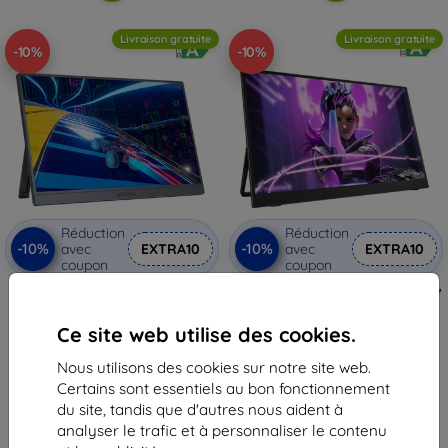
Livraison gratuite
Livraison gratuite
-10%
-10%
Réduction
Réduction
-10%
-10%
avec
EXTRA10
avec
EXTRA10
coupon
coupon
Moniteur portable Arzopa Z1FC
Uperfect UGame J5 M173J15 17,3"
gris argenté 16,1"
3840*2160 60Hz moniteur
portable
146,90 €
Ce site web utilise des cookies.
327,90 €
132,22 €
295,12 €
Nous utilisons des cookies sur notre site web.
En stock > 5 pièces
Certains sont essentiels au bon fonctionnement
En stock > 5 pièces
du site, tandis que d'autres nous aident à
analyser le trafic et à personnaliser le contenu