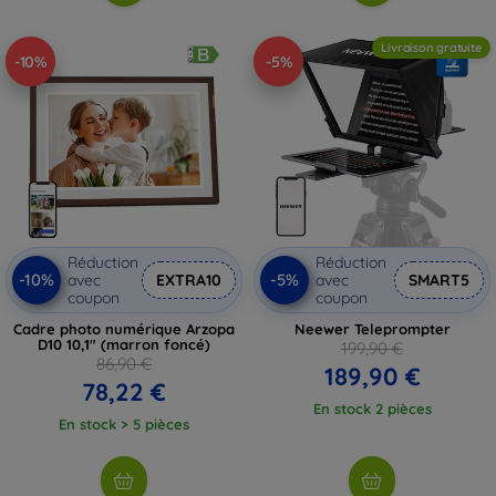
Livraison gratuite
-10%
-5%
Réduction
Réduction
-10%
-5%
avec
EXTRA10
avec
SMART5
coupon
coupon
Cadre photo numérique Arzopa
Neewer Teleprompter
D10 10,1" (marron foncé)
199,90 €
86,90 €
189,90 €
78,22 €
En stock 2 pièces
En stock > 5 pièces