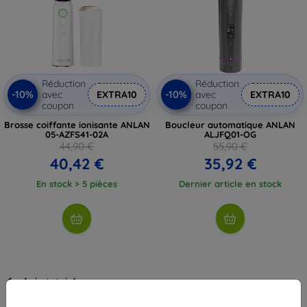
Réduction
Réduction
-10%
-10%
avec
EXTRA10
avec
EXTRA10
coupon
coupon
Brosse coiffante ionisante ANLAN
Boucleur automatique ANLAN
05-AZFS41-02A
ALJFQ01-OG
44,90 €
55,90 €
40,42 €
35,92 €
En stock > 5 pièces
Dernier article en stock
1
-
4
du total
4
.