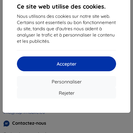
«
1
»
Ce site web utilise des cookies.
Nous utilisons des cookies sur notre site web.
Certains sont essentiels au bon fonctionnement
du site, tandis que d'autres nous aident à
analyser le trafic et à personnaliser le contenu
et les publicités.
Shield-Sk s.r.o.
Ulica Rudolfa Mocka 3750/2A
841 04 Bratislava
Accepter
Numéro d’identification d’entreprise :
46701494
N° de TVA :
SK2023549671
Personnaliser
Rejeter
Contacts
info@top4mobile.eu
Contactez-nous