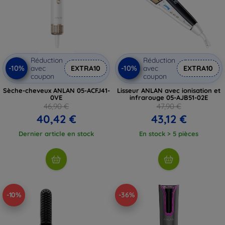
Réduction
Réduction
-10%
-10%
avec
EXTRA10
avec
EXTRA10
coupon
coupon
Sèche-cheveux ANLAN 05-ACFJ41-
Lisseur ANLAN avec ionisation et
0VE
infrarouge 05-AJB51-02E
46,90 €
47,90 €
40,42 €
43,12 €
Dernier article en stock
En stock > 5 pièces
-10%
-36%