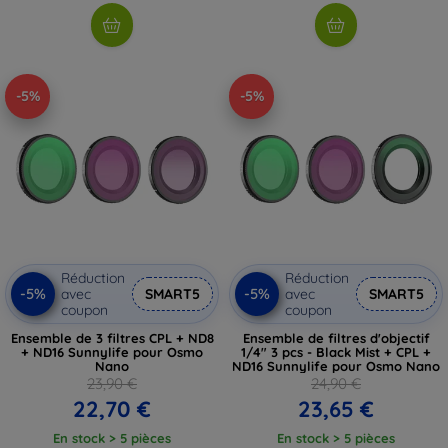
-5%
-5%
Réduction
Réduction
-5%
-5%
avec
SMART5
avec
SMART5
coupon
coupon
Ensemble de 3 filtres CPL + ND8
Ensemble de filtres d'objectif
+ ND16 Sunnylife pour Osmo
1/4" 3 pcs - Black Mist + CPL +
Nano
ND16 Sunnylife pour Osmo Nano
23,90 €
24,90 €
22,70 €
23,65 €
En stock > 5 pièces
En stock > 5 pièces