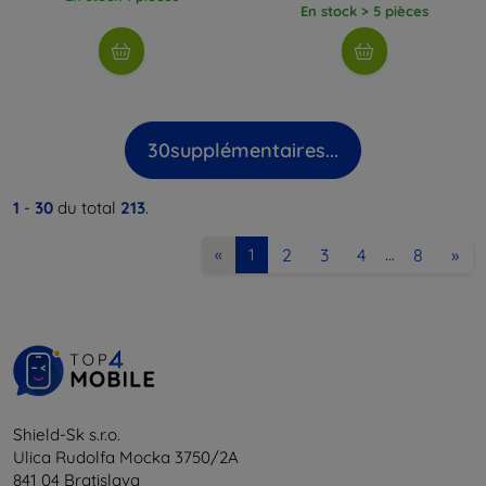
En stock > 5 pièces
30
supplémentaires...
1
-
30
du total
213
.
2
3
4
8
»
«
1
…
Shield-Sk s.r.o.
Ulica Rudolfa Mocka 3750/2A
841 04 Bratislava