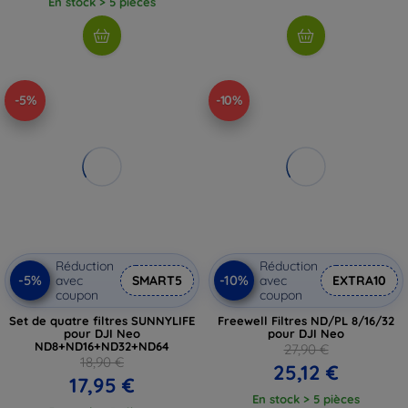
En stock > 5 pièces
-5%
-10%
Réduction
Réduction
-5%
-10%
avec
SMART5
avec
EXTRA10
coupon
coupon
Set de quatre filtres SUNNYLIFE
Freewell Filtres ND/PL 8/16/32
pour DJI Neo
pour DJI Neo
ND8+ND16+ND32+ND64
27,90 €
18,90 €
25,12 €
17,95 €
En stock > 5 pièces