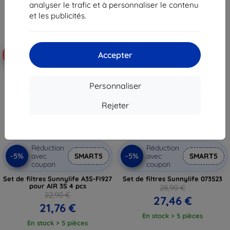
analyser le trafic et à personnaliser le contenu
et les publicités.
Accepter
-5%
-5%
Personnaliser
Rejeter
Réduction
Réduction
-5%
-5%
avec
SMART5
avec
SMART5
coupon
coupon
Set de filtres Sunnylife A3S-FI927
Set de filtres Sunnylife 073523
pour AIR 3S 4 pcs
28,90 €
22,90 €
27,46 €
21,76 €
En stock > 5 pièces
En stock > 5 pièces