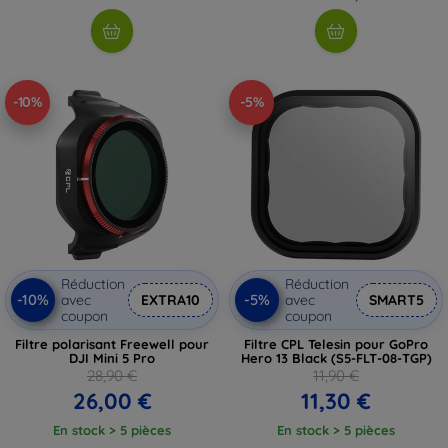
-10%
-5%
Réduction
Réduction
-10%
-5%
avec
EXTRA10
avec
SMART5
coupon
coupon
Filtre polarisant Freewell pour
Filtre CPL Telesin pour GoPro
DJI Mini 5 Pro
Hero 13 Black (S5-FLT-08-TGP)
28,90 €
11,90 €
26,00 €
11,30 €
En stock > 5 pièces
En stock > 5 pièces