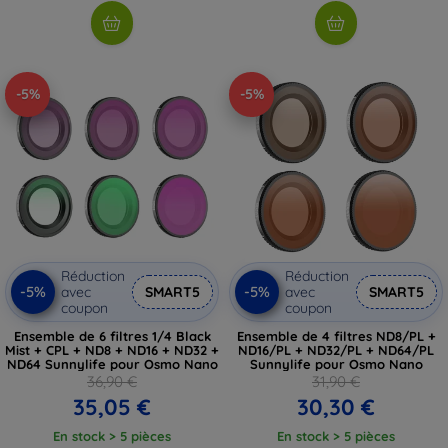
-5%
-5%
Réduction
Réduction
-5%
-5%
avec
SMART5
avec
SMART5
coupon
coupon
Ensemble de 6 filtres 1/4 Black
Ensemble de 4 filtres ND8/PL +
Mist + CPL + ND8 + ND16 + ND32 +
ND16/PL + ND32/PL + ND64/PL
ND64 Sunnylife pour Osmo Nano
Sunnylife pour Osmo Nano
36,90 €
31,90 €
35,05 €
30,30 €
En stock > 5 pièces
En stock > 5 pièces