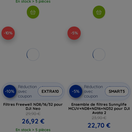
En stock > 5 pièces
-10%
-5%
Réduction
Réduction
-10%
-5%
avec
EXTRA10
avec
SMART5
coupon
coupon
Filtres Freewell ND8/16/32 pour
Ensemble de filtres Sunnylife
DJI Neo
MCUV+ND8+ND16+ND32 pour DJI
Avata 2
29,90 €
23,90 €
26,92 €
22,70 €
En stock > 5 pièces