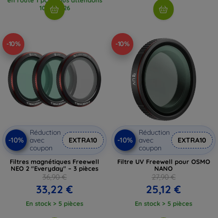
10. 8. 2026
-10%
-10%
Réduction
Réduction
-10%
-10%
avec
EXTRA10
avec
EXTRA10
coupon
coupon
Filtres magnétiques Freewell
Filtre UV Freewell pour OSMO
NEO 2 "Everyday" – 3 pièces
NANO
36,90 €
27,90 €
33,22 €
25,12 €
En stock > 5 pièces
En stock > 5 pièces