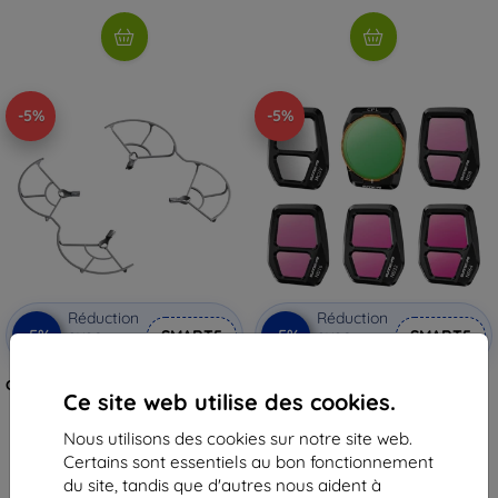
-5%
-5%
Réduction
Réduction
-5%
-5%
avec
SMART5
avec
SMART5
coupon
coupon
Couvercle d'hélice Sunnylife A3S-
Set de 6 filtres mixtes Sunnylife
Ce site web utilise des cookies.
KC910 pour AIR 3S/AIR 3
A3S-FI929 pour AIR 3S
18,90 €
26,90 €
Nous utilisons des cookies sur notre site web.
17,95 €
25,56 €
Certains sont essentiels au bon fonctionnement
En stock > 5 pièces
En stock > 5 pièces
du site, tandis que d'autres nous aident à