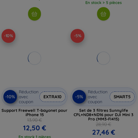
En stock > 5 pièces
-10%
-5%
Réduction
Réduction
-10%
-5%
avec
EXTRA10
avec
SMART5
coupon
coupon
Support Freewell T-bayonet pour
Set de 3 filtres Sunnylife
iPhone 15
CPL+ND8+ND16 pour DJI Mini 3
Pro (MM3-FI415)
13,90 €
28,90 €
12,50 €
27,46 €
En stock 1 pièces