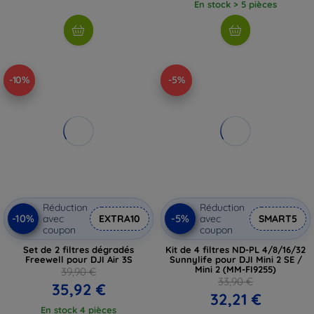
En stock > 5 pièces
-10%
-5%
Réduction
Réduction
-10%
-5%
avec
EXTRA10
avec
SMART5
coupon
coupon
Set de 2 filtres dégradés
Kit de 4 filtres ND-PL 4/8/16/32
Freewell pour DJI Air 3S
Sunnylife pour DJI Mini 2 SE /
Mini 2 (MM-FI9255)
39,90 €
33,90 €
35,92 €
32,21 €
En stock 4 pièces