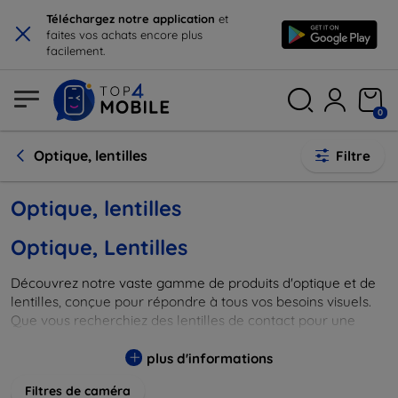
×
Téléchargez notre application
et
faites vos achats encore plus
facilement.
0
Optique, lentilles
Filtre
Optique, lentilles
Optique, Lentilles
Découvrez notre vaste gamme de produits d'optique et de
lentilles, conçue pour répondre à tous vos besoins visuels.
Que vous recherchiez des lentilles de contact pour une
correction subtile ou des verres correcteurs spécifiques,
notre sélection soigneusement choisie offre des options
plus d'informations
adaptées à chaque type de vue. Profitez d'une vision claire
Filtres de caméra
et nette grâce à des technologies innovantes et des