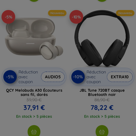
Nouveau
Nouveau
-5%
-10%
Réduction
Réduction
-5%
-10%
avec
AUDIO5
avec
EXTRA10
coupon
coupon
QCY Melobuds A30 Écouteurs
JBL Tune 720BT casque
sans fil, dorés
Bluetooth noir
39,90 €
86,90 €
37,91 €
78,22 €
En stock > 5 pièces
En stock > 5 pièces