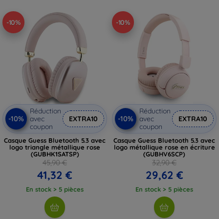
-10%
-10%
Réduction
Réduction
-10%
-10%
avec
EXTRA10
avec
EXTRA10
coupon
coupon
Casque Guess Bluetooth 5.3 avec
Casque Guess Bluetooth 5.3 avec
logo triangle métallique rose
logo métallique rose en écriture
(GUBHK1SATSP)
(GUBHV6SCP)
45,90 €
32,90 €
41,32 €
29,62 €
En stock > 5 pièces
En stock > 5 pièces