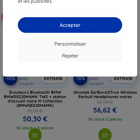
et les publicités.
-10%
-10%
Accepter
Personnaliser
Rejeter
Réduction
Réduction
-10%
-10%
avec
EXTRA10
avec
EXTRA10
coupon
coupon
Écouteurs Bluetooth BMW
Ghostek EarBurst2True Wireless
BMWSES20MAMK TWS + station
Earbud Headphones noires
d'accueil noire M Collection
62,90 €
(BMWSES20MAMK)
56,62 €
55,90 €
50,30 €
En stock 2 pièces
En stock > 5 pièces