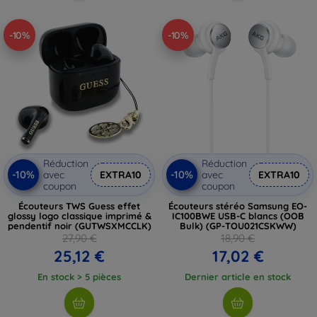
-10%
-10%
Réduction
Réduction
-10%
-10%
avec
EXTRA10
avec
EXTRA10
coupon
coupon
Écouteurs TWS Guess effet
Écouteurs stéréo Samsung EO-
glossy logo classique imprimé &
IC100BWE USB-C blancs (OOB
pendentif noir (GUTWSXMCCLK)
Bulk) (GP-TOU021CSKWW)
27,90 €
18,90 €
25,12 €
17,02 €
En stock > 5 pièces
Dernier article en stock