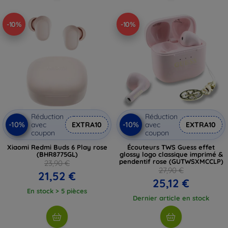
-10%
-10%
Réduction
Réduction
-10%
-10%
avec
EXTRA10
avec
EXTRA10
coupon
coupon
Xiaomi Redmi Buds 6 Play rose
Écouteurs TWS Guess effet
(BHR8775GL)
glossy logo classique imprimé &
pendentif rose (GUTWSXMCCLP)
23,90 €
27,90 €
21,52 €
25,12 €
En stock > 5 pièces
Dernier article en stock