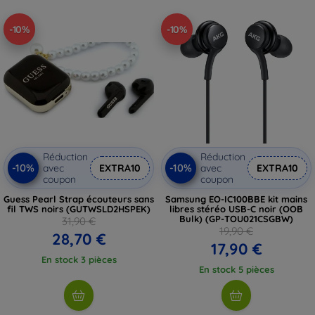
-10%
-10%
Réduction
Réduction
-10%
-10%
avec
EXTRA10
avec
EXTRA10
coupon
coupon
Guess Pearl Strap écouteurs sans
Samsung EO-IC100BBE kit mains
fil TWS noirs (GUTWSLD2HSPEK)
libres stéréo USB-C noir (OOB
Bulk) (GP-TOU021CSGBW)
31,90 €
19,90 €
28,70 €
17,90 €
En stock 3 pièces
En stock 5 pièces