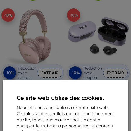
-10%
-10%
Réduction
Réduction
-10%
-10%
avec
EXTRA10
avec
EXTRA10
coupon
coupon
Guess casque Bluetooth on-ear
Fournisseur Guess casque
GUBHK1GCTCSP rose Gcube
Bluetooth GUTWST31EU TWS +
Metallic Script Logo
station d'accueil violette
Ce site web utilise des cookies.
(GUBHK1GCTCSP)
(GUTWST31EU)
47,90 €
38,90 €
Nous utilisons des cookies sur notre site web.
43,12 €
35,02 €
Certains sont essentiels au bon fonctionnement
En stock > 5 pièces
Dernier article en stock
du site, tandis que d'autres nous aident à
analyser le trafic et à personnaliser le contenu