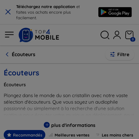
×
Téléchargez notre application
et
faites vos achats encore plus
facilement.
0
Écouteurs
Filtre
Écouteurs
Écouteurs
Plongez dans le monde du son cristallin avec notre vaste
sélection d'écouteurs. Que vous soyez un audiophile
passionné ou simplement à la recherche d'une solution
pratique pour écouter votre musique en déplacement, nous
avons quelque chose pour vous. Nos écouteurs offrent une
plus d'informations
qualité sonore exceptionnelle, un confort inégalé et des
designs modernes adaptés à vos besoins quotidiens.
Recommandés
Meilleures ventes
Les moins chers