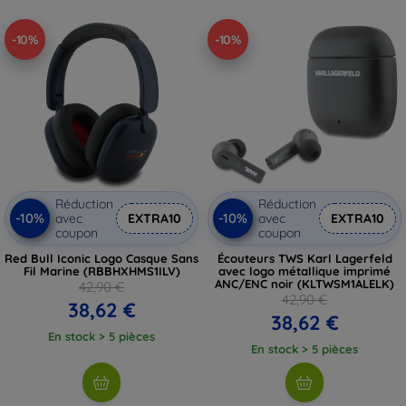
-10%
-10%
Réduction
Réduction
-10%
-10%
avec
EXTRA10
avec
EXTRA10
coupon
coupon
Red Bull Iconic Logo Casque Sans
Écouteurs TWS Karl Lagerfeld
Fil Marine (RBBHXHMS1ILV)
avec logo métallique imprimé
ANC/ENC noir (KLTWSM1ALELK)
42,90 €
42,90 €
38,62 €
38,62 €
En stock > 5 pièces
En stock > 5 pièces