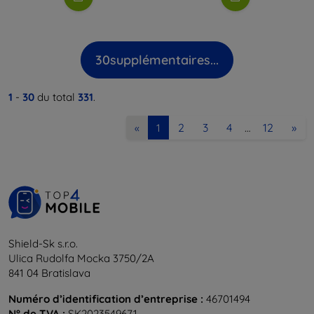
30
supplémentaires...
1
-
30
du total
331
.
2
3
4
12
»
«
1
…
Shield-Sk s.r.o.
Ulica Rudolfa Mocka 3750/2A
841 04 Bratislava
Numéro d’identification d’entreprise :
46701494
N° de TVA :
SK2023549671