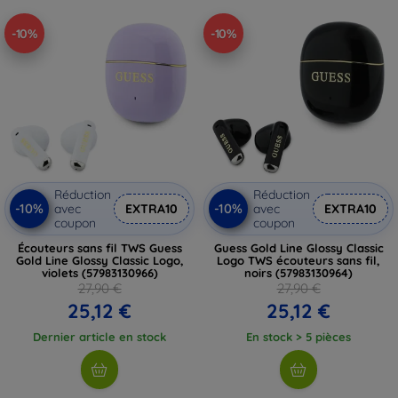
-10%
-10%
Réduction
Réduction
-10%
-10%
avec
EXTRA10
avec
EXTRA10
coupon
coupon
Écouteurs sans fil TWS Guess
Guess Gold Line Glossy Classic
Gold Line Glossy Classic Logo,
Logo TWS écouteurs sans fil,
violets (57983130966)
noirs (57983130964)
27,90 €
27,90 €
25,12 €
25,12 €
Dernier article en stock
En stock > 5 pièces