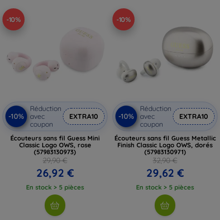
-10%
-10%
Réduction
Réduction
-10%
-10%
avec
EXTRA10
avec
EXTRA10
coupon
coupon
Écouteurs sans fil Guess Mini
Écouteurs sans fil Guess Metallic
Classic Logo OWS, rose
Finish Classic Logo OWS, dorés
(57983130973)
(57983130971)
29,90 €
32,90 €
26,92 €
29,62 €
En stock > 5 pièces
En stock > 5 pièces