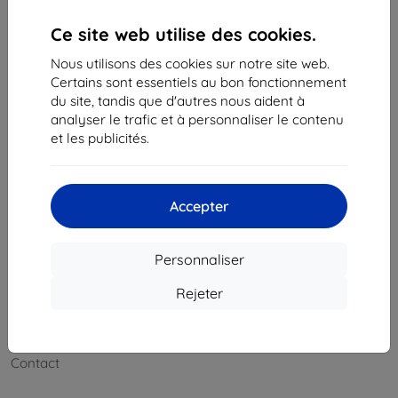
Contactez-nous
Ce site web utilise des cookies.
Du lundi au vendredi :
En ligne
8h00 – 16h00
Nous utilisons des cookies sur notre site web.
Certains sont essentiels au bon fonctionnement
Samedi et dimanche :
du site, tandis que d'autres nous aident à
Hors ligne
analyser le trafic et à personnaliser le contenu
et les publicités.
Achats
Livraison & paiement
Accepter
Blog
Personnaliser
Cashback
Rejeter
Retours faciles
Réclamations & retours
Contact