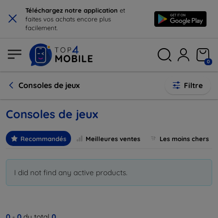
×
Téléchargez notre application
et
faites vos achats encore plus
facilement.
0
Consoles de jeux
Filtre
Consoles de jeux
Recommandés
Meilleures ventes
Les moins chers
I did not find any active products.
0
-
0
du total
0
.