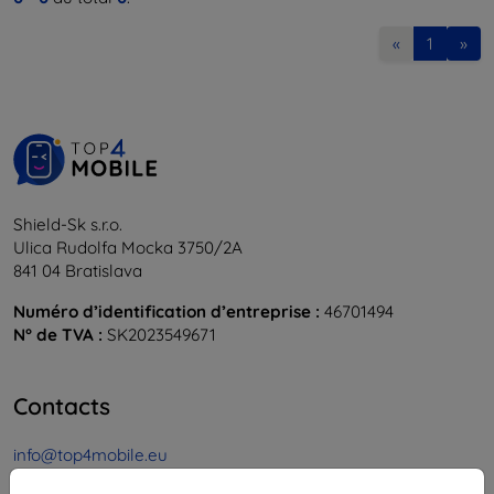
«
1
»
Shield-Sk s.r.o.
Ulica Rudolfa Mocka 3750/2A
841 04 Bratislava
Numéro d’identification d’entreprise :
46701494
N° de TVA :
SK2023549671
Contacts
info@top4mobile.eu