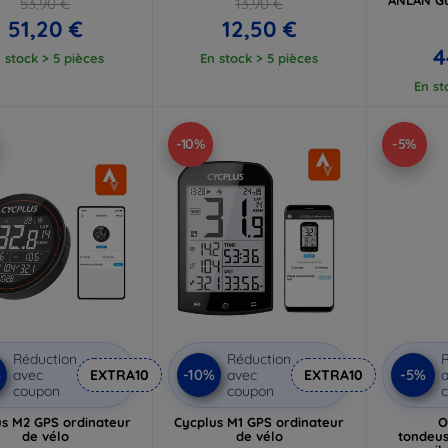
53,90 €
13,90 €
51,20 €
12,50 €
4
 stock > 5 pièces
En stock > 5 pièces
En st
-10%
-5%
Réduction
Réduction
R
%
-10%
-5%
avec
EXTRA10
avec
EXTRA10
a
coupon
coupon
us M2 GPS ordinateur
Cycplus M1 GPS ordinateur
O
de vélo
de vélo
tondeus