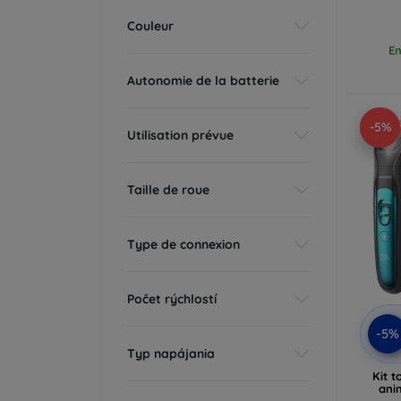
Couleur
En
Autonomie de la batterie
-5%
Utilisation prévue
Taille de roue
Type de connexion
Počet rýchlostí
-5%
Typ napájania
Kit 
ani