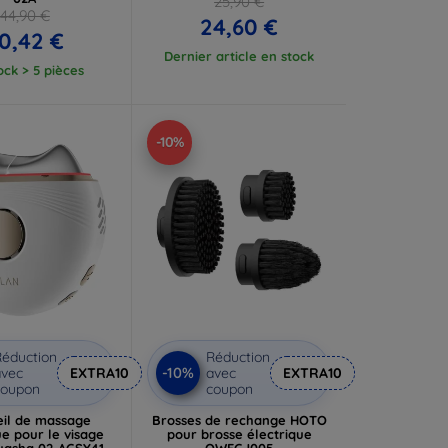
25,90 €
44,90 €
24,60 €
0,42 €
Dernier article en stock
ock > 5 pièces
-10%
éduction
Réduction
-10%
vec
EXTRA10
avec
EXTRA10
coupon
coupon
eil de massage
Brosses de rechange HOTO
ue pour le visage
pour brosse électrique
asha 02-AGSY41-
QWFGJ005