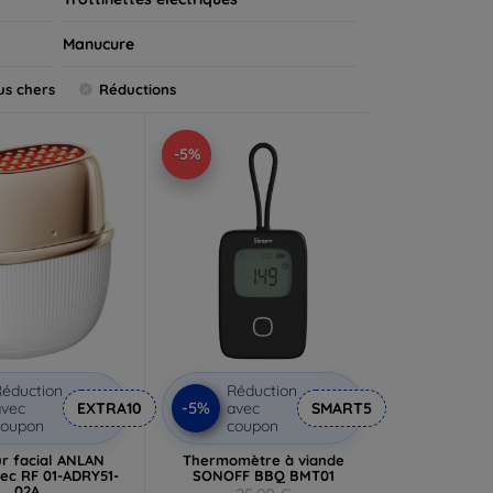
Manucure
us chers
Réductions
-5%
éduction
Réduction
-5%
vec
EXTRA10
avec
SMART5
coupon
coupon
r facial ANLAN
Thermomètre à viande
vec RF 01-ADRY51-
SONOFF BBQ BMT01
02A