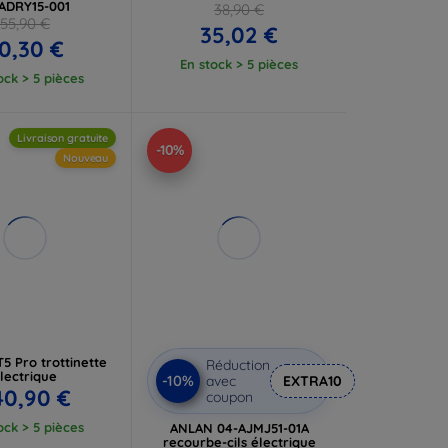
-ADRY15-001
38,90 €
55,90 €
35,02 €
0,30 €
En stock > 5 pièces
ock > 5 pièces
Livraison gratuite
-10%
Nouveau
5 Pro trottinette
Réduction
lectrique
-10%
avec
EXTRA10
40,90 €
coupon
ock > 5 pièces
ANLAN 04-AJMJ51-01A
recourbe-cils électrique