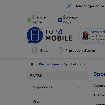
×
Téléchargez notre
Énergie
Écrivez-
verte
nous
Besoin d
Salut, bie
boutique en
Étuis
Protection d’écran
Électronique
Sport et santé
Spor
FILTRE
Appare
Disponibilité
Therm
Prix
Cordes