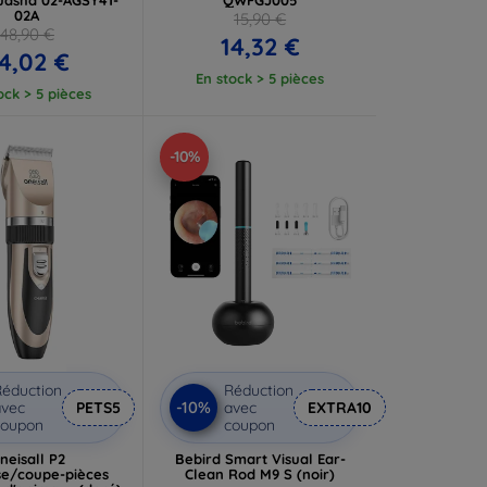
02A
15,90 €
48,90 €
14,32 €
4,02 €
En stock > 5 pièces
ock > 5 pièces
-10%
éduction
Réduction
-10%
vec
PETS5
avec
EXTRA10
coupon
coupon
neisall P2
Bebird Smart Visual Ear-
e/coupe-pièces
Clean Rod M9 S (noir)