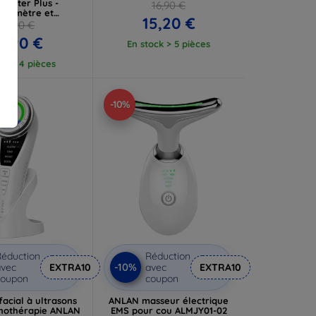
ometer Plus -
16,90 €
rmomètre et
15,20 €
omètre Plus
19,90 €
7,90 €
En stock > 5 pièces
tock 4 pièces
-10%
éduction
Réduction
-10%
vec
EXTRA10
avec
EXTRA10
coupon
coupon
acial à ultrasons
ANLAN masseur électrique
nothérapie ANLAN
EMS pour cou ALMJY01-02