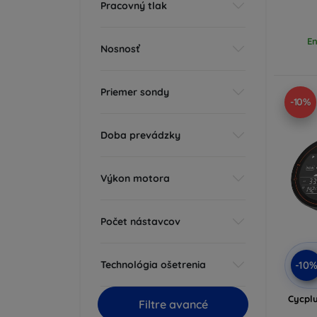
Pracovný tlak
En
Nosnosť
Priemer sondy
-10%
Doba prevádzky
Výkon motora
Počet nástavcov
Technológia ošetrenia
-10
Cycpl
Filtre avancé