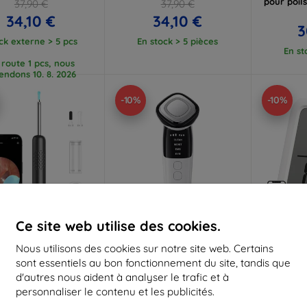
pour poil
37,90 €
37,90 €
34,10 €
34,10 €
3
ck externe > 5 pcs
En stock > 5 pièces
En st
 route 1 pcs, nous
endons 10. 8. 2026
-10%
-10%
Ce site web utilise des cookies.
Réduction
Réduction
R
Nous utilisons des cookies sur notre site web. Certains
%
-10%
-10%
avec
EXTRA10
avec
EXTRA10
a
sont essentiels au bon fonctionnement du site, tandis que
coupon
coupon
d'autres nous aident à analyser le trafic et à
personnaliser le contenu et les publicités.
ird Smart tige de
ANLAN 01-ADRY32-02A
Swit
oyage visuelle pour
masseur facial
Ther