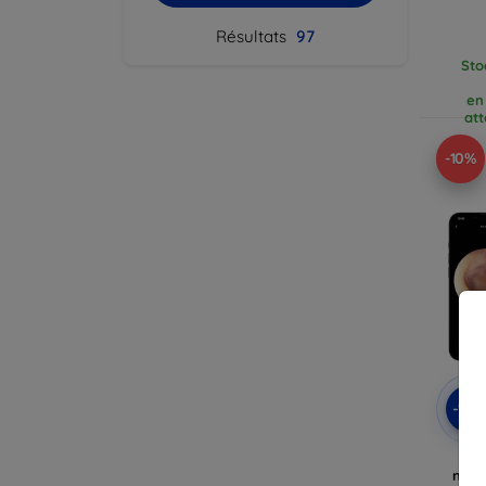
Résultats
97
Sto
en
att
-10%
-10
Beb
nett