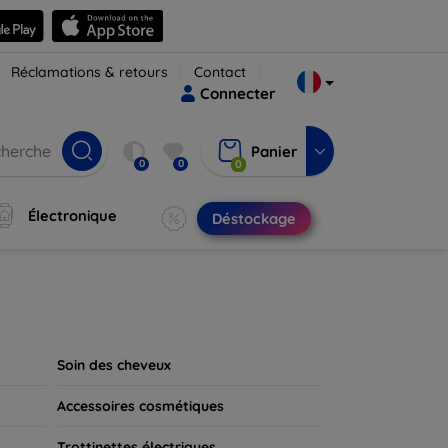
Réclamations & retours
Contact
Connecter
Panier
0
0
0
Électronique
Déstockage
Soin des cheveux
Accessoires cosmétiques
Trottinettes électriques