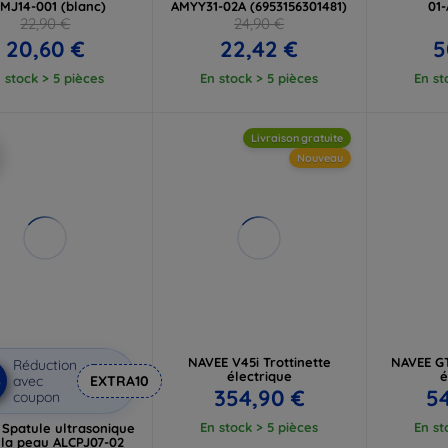
MJ14-001 (blanc)
AMYY31-02A (6953156301481)
01
22,90 €
24,90 €
20,60 €
22,42 €
5
 stock > 5 pièces
En stock > 5 pièces
En st
Livraison gratuite
Nouveau
NAVEE V45i Trottinette
NAVEE GT
Réduction
électrique
é
%
avec
EXTRA10
354,90 €
5
coupon
En stock > 5 pièces
En st
Spatule ultrasonique
 la peau ALCPJ07-02