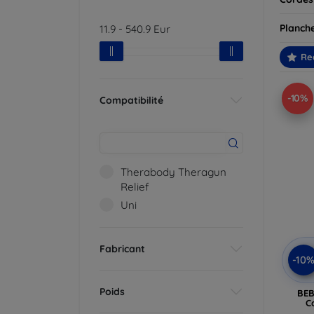
Planche
11.9
-
540.9
Eur
Re
-10%
Compatibilité
Therabody Theragun
Relief
Uni
Fabricant
-10
Poids
BEB
C