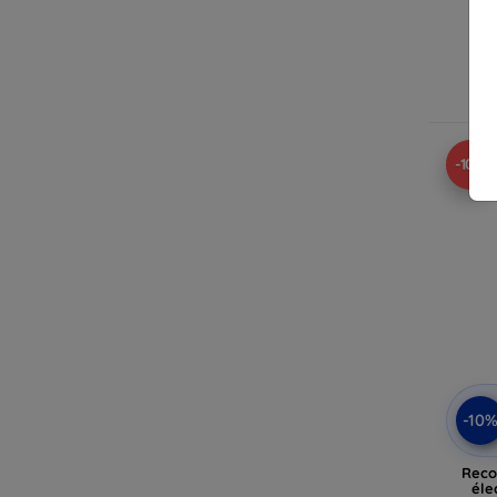
En
-10%
-10
Reco
éle