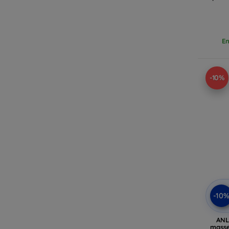
En
-10%
-10
ANL
masse