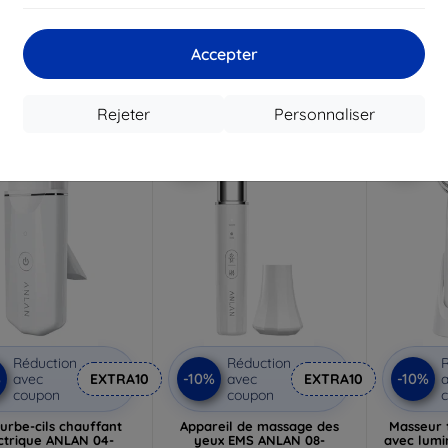
oreilles R1 noir
Hygr
34,90 €
the
23,90 €
31,40 €
hygr
21,52 €
Accepter
1
En stock > 5 pièces
 stock > 5 pièces
En s
Rejeter
Personnaliser
-10%
-10%
Réduction
Réduction
R
%
-10%
-10%
avec
EXTRA10
avec
EXTRA10
a
coupon
coupon
urbe-cils chauffant
Appareil de massage des
Masseur f
ctrique ANLAN 04-
yeux EMS ANLAN 08-
avec lumi