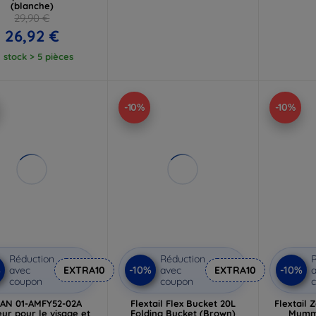
(blanche)
29,90 €
26,92 €
 stock > 5 pièces
-10%
-10%
Réduction
Réduction
R
%
-10%
-10%
avec
EXTRA10
avec
EXTRA10
a
coupon
coupon
AN 01-AMFY52-02A
Flextail Flex Bucket 20L
Flextail 
ur pour le visage et
Folding Bucket (Brown)
Mummy