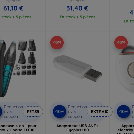
67,90 €
34,90 €
61,10 €
31,40 €
4
 stock > 5 pièces
En stock > 5 pièces
En st
-10%
-10%
Réduction
Réduction
R
-10%
-10%
avec
PETS5
avec
EXTRA10
a
coupon
coupon
tondeuse 4 en 1 pour
Adaptateur USB ANT+
Appar
maux Oneisall FC10
Cycplus U10
électriq
ANLAN Gu