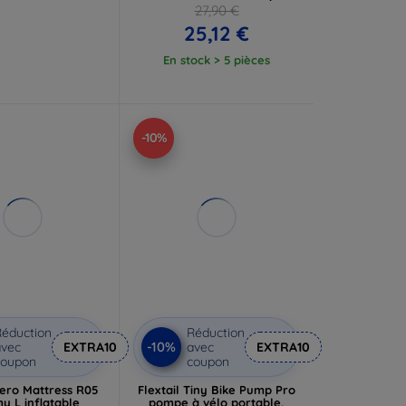
27,90 €
25,12 €
En stock > 5 pièces
-10%
éduction
Réduction
-10%
vec
EXTRA10
avec
EXTRA10
coupon
coupon
Zero Mattress R05
Flextail Tiny Bike Pump Pro
 L inflatable
pompe à vélo portable,