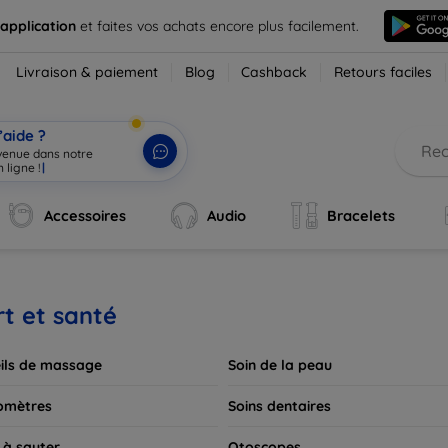
 application
et faites vos achats encore plus facilement.
Livraison & paiement
Blog
Cashback
Retours faciles
’aide ?
nvenue dans notre
 lig
|
Accessoires
Audio
Bracelets
t et santé
ils de massage
Soin de la peau
omètres
Soins dentaires
 à sauter
Otoscopes