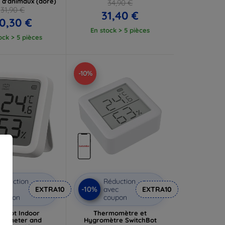
s d'animaux (doré)
34,90 €
31,90 €
31,40 €
0,30 €
En stock > 5 pièces
ock > 5 pièces
-10%
éduction
Réduction
-10%
vec
EXTRA10
avec
EXTRA10
coupon
coupon
chBot Indoor
Thermomètre et
mometer and
Hygromètre SwitchBot