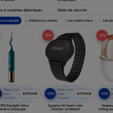
s à roulettes électriques
Gilets de sécurité
commandés
Meilleures ventes
Les moins chers
Les pl
-10%
-10%
Réduction
Réduction
R
%
-10%
-10%
avec
EXTRA10
avec
EXTRA10
a
coupon
coupon
IRD Earsight Ultra
Cycplus H1 heart rate
Masseu
améra Otoscope
monitor armband
Lifting a