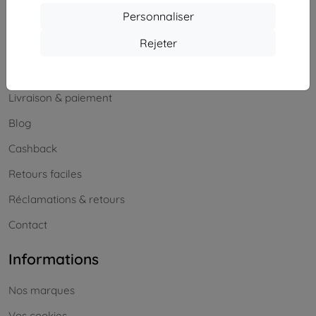
Samedi et dimanche :
Personnaliser
Hors ligne
Rejeter
Achats
Livraison & paiement
Blog
Cashback
Retours faciles
Réclamations & retours
Contact
Informations
Nos marques
Vos cookies