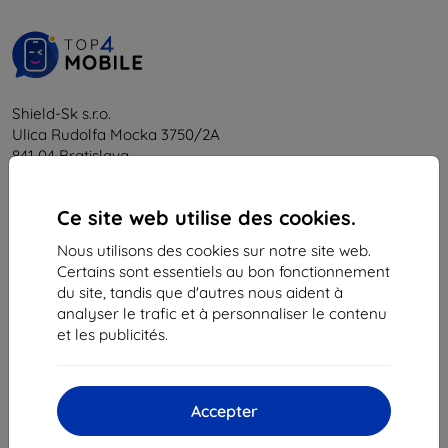
Shield-Sk s.r.o.
Ulica Rudolfa Mocka 3750/2A
841 04 Bratislava
Numéro d’identification d’entreprise :
46701494
N° de TVA :
SK2023549671
Ce site web utilise des cookies.
Nous utilisons des cookies sur notre site web.
Certains sont essentiels au bon fonctionnement
Contacts
du site, tandis que d'autres nous aident à
analyser le trafic et à personnaliser le contenu
info@top4mobile.eu
et les publicités.
Contactez-nous
Du lundi au vendredi :
Accepter
En ligne
8h00 – 16h00