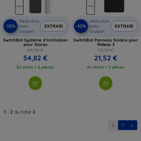
Réduction
Réduction
-10%
-10%
avec
EXTRA10
avec
EXTRA10
coupon
coupon
SwitchBot Système d’Inclinaison
SwitchBot Panneau Solaire pour
pour Stores
Rideau 3
60,90 €
23,90 €
54,82 €
21,52 €
En stock > 5 pièces
En stock > 5 pièces
1
-
2
du total
2
.
«
1
»