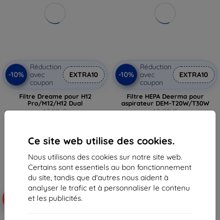
Réduction
Réduction
-10%
-10%
avec
EXTRA10
avec
EXTRA10
coupon
coupon
Filtre Dreame pour H12
Filtre HEPA Deerma pour
Pro/M12/H12 Dual
aspirateur DEM-T20W/T30W
13,90 €
10,90 €
12,50 €
9,80 €
Ce site web utilise des cookies.
En stock > 5 pièces
En stock > 5 pièces
Nous utilisons des cookies sur notre site web.
Certains sont essentiels au bon fonctionnement
du site, tandis que d'autres nous aident à
analyser le trafic et à personnaliser le contenu
et les publicités.
-10%
-5%