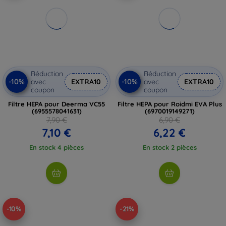
Réduction
Réduction
-10%
-10%
avec
EXTRA10
avec
EXTRA10
coupon
coupon
Filtre HEPA pour Deerma VC55
Filtre HEPA pour Roidmi EVA Plus
(6955578041631)
(6970019149271)
7,90 €
6,90 €
7,10 €
6,22 €
En stock 4 pièces
En stock 2 pièces
-10%
-21%