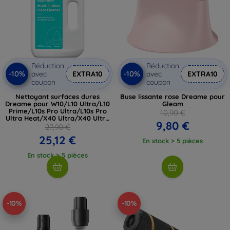
Réduction
Réduction
-10%
-10%
avec
EXTRA10
avec
EXTRA10
coupon
coupon
Nettoyant surfaces dures
Buse lissante rose Dreame pour
Dreame pour W10/L10 Ultra/L10
Gleam
Prime/L10s Pro Ultra/L10s Pro
10,90 €
Ultra Heat/X40 Ultra/X40 Ultra
9,80 €
Complete/L10s Ultra Gen2 (1L)
27,90 €
25,12 €
En stock > 5 pièces
En stock > 5 pièces
-10%
-10%