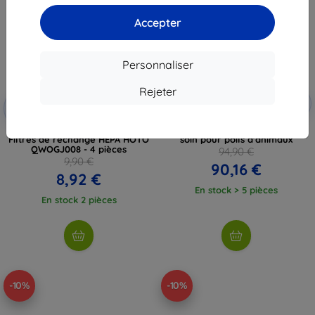
Accepter
Personnaliser
Rejeter
Réduction
Réduction
-5%
PETS5
-10%
avec
EXTRA10
avec coupon
coupon
Aspirateur Oneisall LM2 / kit de
Filtres de rechange HEPA HOTO
soin pour poils d'animaux
QWOGJ008 - 4 pièces
94,90 €
9,90 €
90,16 €
8,92 €
En stock > 5 pièces
En stock 2 pièces
-10%
-10%