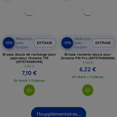
Réduction
Réduction
-10%
-10%
avec
EXTRA10
avec
EXTRA10
coupon
coupon
Brosse douce de rechange pour
Brosse roulante douce pour
aspirateur Dreame T10
Dreame P10 Pro (6973734681606)
(6973734686748)
7,90 €
7,90 €
6,22 €
7,10 €
En stock > 5 pièces
En stock > 5 pièces
11
supplémentaires...