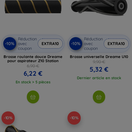
Réduction
Réduction
-10%
-10%
avec
EXTRA10
avec
EXTRA10
coupon
coupon
Brosse roulante douce Dreame
Brosse universelle Dreame U10
pour aspirateur Z10 Station
9,90 €
6,90 €
5,32 €
6,22 €
Dernier article en stock
En stock > 5 pièces
-10%
-10%