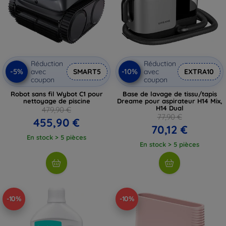
Réduction
Réduction
-5%
-10%
avec
SMART5
avec
EXTRA10
coupon
coupon
Robot sans fil Wybot C1 pour
Base de lavage de tissu/tapis
nettoyage de piscine
Dreame pour aspirateur H14 Mix,
H14 Dual
479,90 €
77,90 €
455,90 €
70,12 €
En stock > 5 pièces
En stock > 5 pièces
-10%
-10%