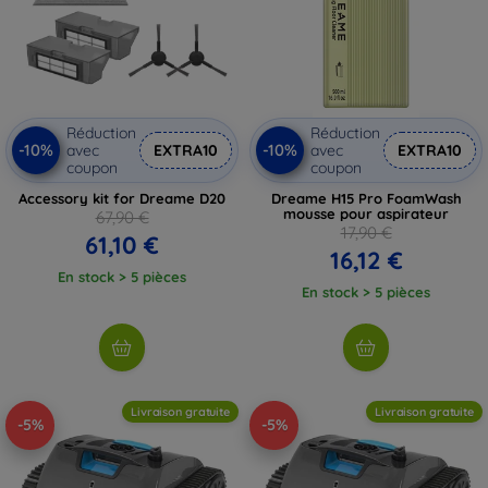
Réduction
Réduction
-10%
-10%
avec
EXTRA10
avec
EXTRA10
coupon
coupon
Accessory kit for Dreame D20
Dreame H15 Pro FoamWash
mousse pour aspirateur
67,90 €
17,90 €
61,10 €
16,12 €
En stock > 5 pièces
En stock > 5 pièces
Livraison gratuite
Livraison gratuite
-5%
-5%