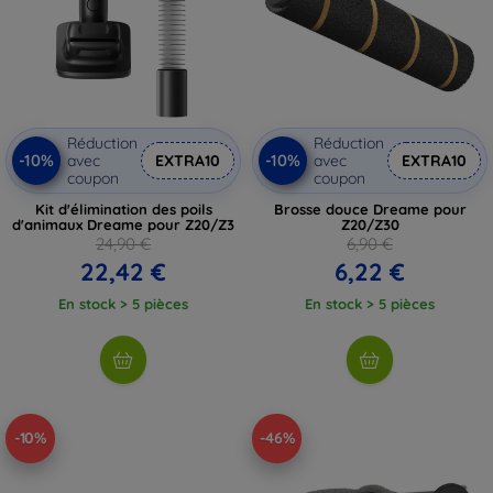
Réduction
Réduction
-10%
-10%
avec
EXTRA10
avec
EXTRA10
coupon
coupon
Kit d'élimination des poils
Brosse douce Dreame pour
d'animaux Dreame pour Z20/Z3
Z20/Z30
24,90 €
6,90 €
22,42 €
6,22 €
En stock > 5 pièces
En stock > 5 pièces
-10%
-46%