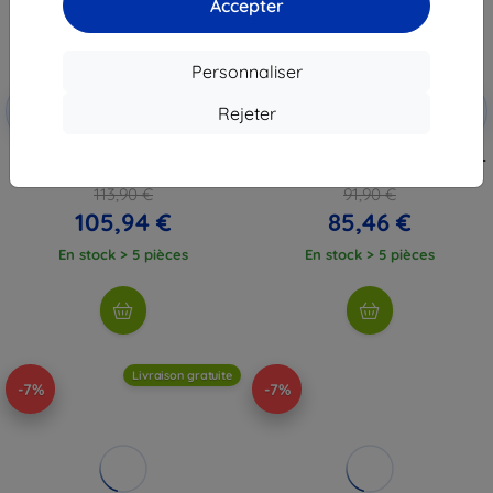
Accepter
Personnaliser
Réduction
Réduction
-7%
-7%
avec
GAMING7
avec
GAMING7
Rejeter
coupon
coupon
Manette sans fil GameSir G7 Pro
Manette GameSir G7 Pro WT TRI-
WC Wuchang Edition
MODE blanche
113,90 €
91,90 €
105,94 €
85,46 €
En stock > 5 pièces
En stock > 5 pièces
Livraison gratuite
-7%
-7%