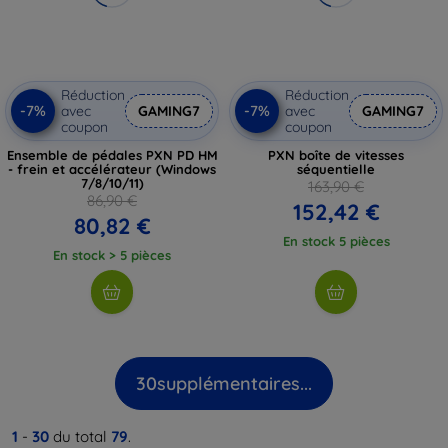
Réduction
Réduction
-7%
-7%
avec
GAMING7
avec
GAMING7
coupon
coupon
Ensemble de pédales PXN PD HM
PXN boîte de vitesses
- frein et accélérateur (Windows
séquentielle
7/8/10/11)
163,90 €
86,90 €
152,42 €
80,82 €
En stock 5 pièces
En stock > 5 pièces
30
supplémentaires...
1
-
30
du total
79
.