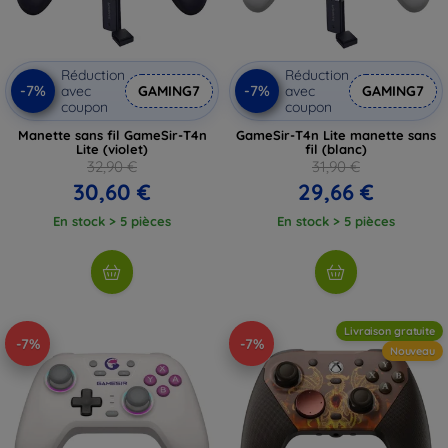
Réduction
Réduction
-7%
-7%
avec
GAMING7
avec
GAMING7
coupon
coupon
Manette sans fil GameSir-T4n
GameSir-T4n Lite manette sans
Lite (violet)
fil (blanc)
32,90 €
31,90 €
30,60 €
29,66 €
En stock > 5 pièces
En stock > 5 pièces
Livraison gratuite
-7%
-7%
Nouveau