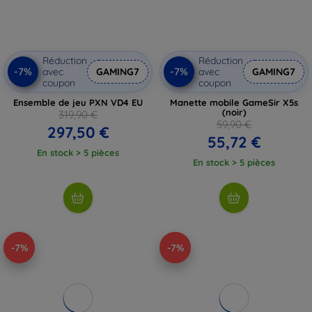
Réduction
Réduction
-7%
-7%
avec
GAMING7
avec
GAMING7
coupon
coupon
Ensemble de jeu PXN VD4 EU
Manette mobile GameSir X5s
(noir)
319,90 €
59,90 €
297,50 €
55,72 €
En stock > 5 pièces
En stock > 5 pièces
-7%
-7%