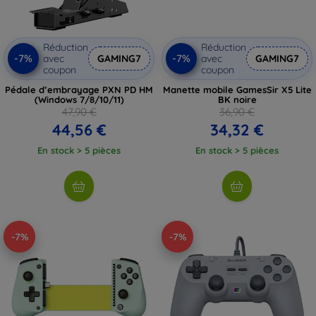
Réduction
Réduction
-7%
-7%
avec
GAMING7
avec
GAMING7
coupon
coupon
Pédale d’embrayage PXN PD HM
Manette mobile GamesSir X5 Lite
(Windows 7/8/10/11)
BK noire
47,90 €
36,90 €
44,56 €
34,32 €
En stock > 5 pièces
En stock > 5 pièces
-7%
-7%