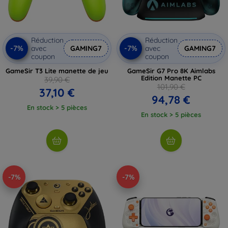
Réduction
Réduction
-7%
-7%
avec
GAMING7
avec
GAMING7
coupon
coupon
GameSir T3 Lite manette de jeu
GameSir G7 Pro 8K Aimlabs
Edition Manette PC
39,90 €
101,90 €
37,10 €
94,78 €
En stock > 5 pièces
En stock > 5 pièces
-7%
-7%