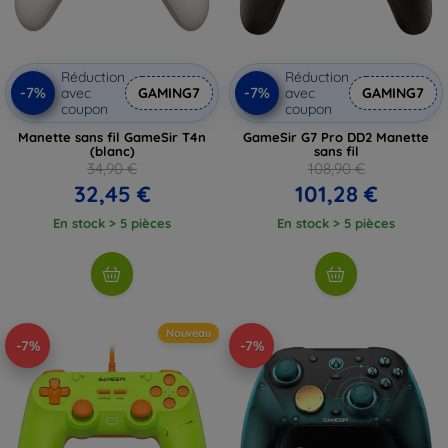
Réduction
Réduction
-7%
-7%
avec
GAMING7
avec
GAMING7
coupon
coupon
Manette sans fil GameSir T4n
GameSir G7 Pro DD2 Manette
(blanc)
sans fil
34,90 €
108,90 €
32,45 €
101,28 €
En stock > 5 pièces
En stock > 5 pièces
Nouveau
-7%
-7%