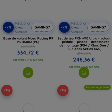
Réduction
Réduction
-7%
-7%
avec
GAMING7
avec
GAMING7
coupon
coupon
Base de volant Moza Racing R9
Set de jeu PXN-V10 Ultra - volant
V3 RS080 (PC)
+ pédale + pinces + accessoires
de montage (PS4 / Xbox One /
359,90 €
PC / Xbox Series X&S)
334,72 €
264,90 €
246,36 €
En stock > 5 pièces
En stock > 5 pièces
Livraison gratuite
-7%
-7%