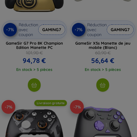
Réduction
Réduction
-7%
-7%
avec
GAMING7
avec
GAMING7
coupon
coupon
GameSir G7 Pro 8K Champion
GameSir X5s Manette de jeu
Edition Manette PC
mobile (Blanc)
101,90 €
60,90 €
94,78 €
56,64 €
En stock > 5 pièces
En stock > 5 pièces
Livraison gratuite
-7%
-7%