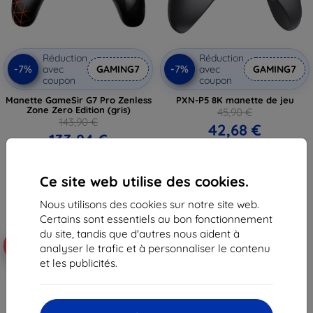
Réduction
Réduction
-7%
-7%
avec
GAMING7
avec
GAMING7
coupon
coupon
Manette GameSir G7 Pro Zenless
PXN-P5 8K manette de jeu
Zone Zero Edition (gris)
45,90 €
143,90 €
42,68 €
133,84 €
En stock 1 pièces
En stock > 5 pièces
Ce site web utilise des cookies.
Nous utilisons des cookies sur notre site web.
Certains sont essentiels au bon fonctionnement
du site, tandis que d'autres nous aident à
Livraison gratuite
-7%
-7%
analyser le trafic et à personnaliser le contenu
et les publicités.