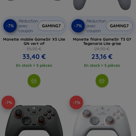
Réduction
Réduction
-7%
-7%
avec
GAMING7
avec
GAMING7
coupon
coupon
Manette mobile GameSir X5 Lite
Manette filaire GameSir T3 GY
GN vert vif
Tegenaria Lite grise
35,90 €
24,90 €
33,40 €
23,16 €
En stock > 5 pièces
En stock > 5 pièces
-7%
-7%