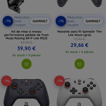
Réduction
Réduction
-7%
-7%
avec
GAMING7
avec
GAMING7
coupon
coupon
Kit de mise à niveau
Manette sans fil GameSir T4n
performance pédale de frein
Lite Nova (gris)
Moza Racing SR-P Lite RS22
31,90 €
42,90 €
29,66 €
39,90 €
En stock > 5 pièces
En stock > 5 pièces
-7%
-7%