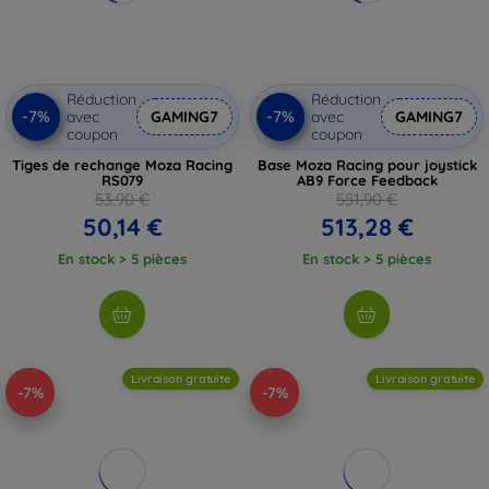
Réduction
Réduction
-7%
-7%
avec
GAMING7
avec
GAMING7
coupon
coupon
Tiges de rechange Moza Racing
Base Moza Racing pour joystick
RS079
AB9 Force Feedback
53,90 €
551,90 €
50,14 €
513,28 €
En stock > 5 pièces
En stock > 5 pièces
Livraison gratuite
Livraison gratuite
-7%
-7%