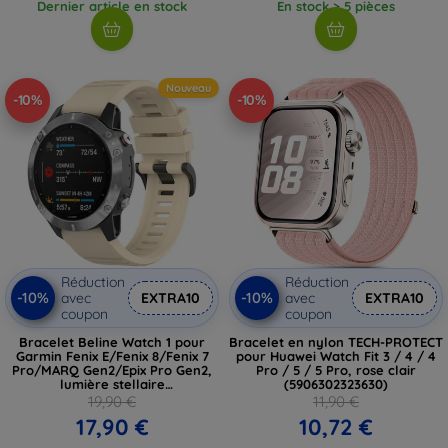
Dernier article en stock
En stock > 5 pièces
Nouveau
-10%
-10%
Réduction
Réduction
-10%
-10%
avec
EXTRA10
avec
EXTRA10
coupon
coupon
Bracelet Beline Watch 1 pour
Bracelet en nylon TECH-PROTECT
Garmin Fenix E/Fenix 8/Fenix 7
pour Huawei Watch Fit 3 / 4 / 4
Pro/MARQ Gen2/Epix Pro Gen2,
Pro / 5 / 5 Pro, rose clair
lumière stellaire
(5906302323630)
(05908047991242)
19,90 €
11,90 €
17,90 €
10,72 €