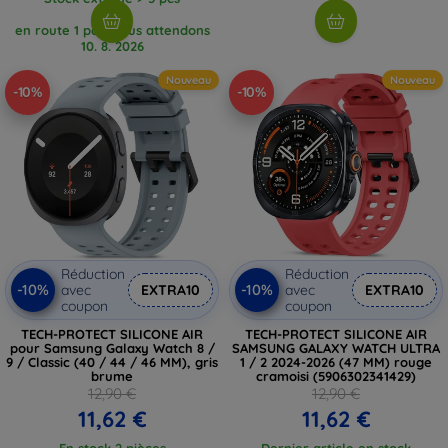
en route 1 pcs, nous attendons
10. 8. 2026
Nouveau
Nouveau
-10%
-10%
Réduction
Réduction
-10%
-10%
avec
EXTRA10
avec
EXTRA10
coupon
coupon
TECH-PROTECT SILICONE AIR
TECH-PROTECT SILICONE AIR
pour Samsung Galaxy Watch 8 /
SAMSUNG GALAXY WATCH ULTRA
9 / Classic (40 / 44 / 46 MM), gris
1 / 2 2024-2026 (47 MM) rouge
brume
cramoisi (5906302341429)
12,90 €
12,90 €
11,62 €
11,62 €
En stock 2 pièces
Dernier article en stock