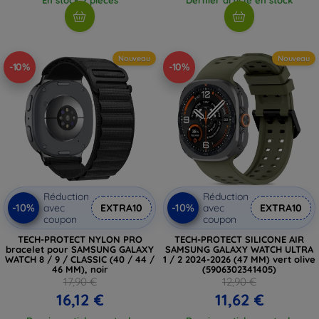
Nouveau
Nouveau
-10%
-10%
Réduction
Réduction
-10%
-10%
avec
EXTRA10
avec
EXTRA10
coupon
coupon
TECH-PROTECT NYLON PRO
TECH-PROTECT SILICONE AIR
bracelet pour SAMSUNG GALAXY
SAMSUNG GALAXY WATCH ULTRA
WATCH 8 / 9 / CLASSIC (40 / 44 /
1 / 2 2024-2026 (47 MM) vert olive
46 MM), noir
(5906302341405)
17,90 €
12,90 €
16,12 €
11,62 €