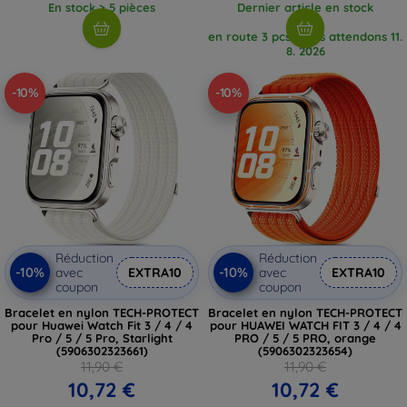
En stock > 5 pièces
Dernier article en stock
en route 3 pcs, nous attendons 11.
8. 2026
-10%
-10%
Réduction
Réduction
-10%
-10%
avec
EXTRA10
avec
EXTRA10
coupon
coupon
Bracelet en nylon TECH-PROTECT
Bracelet en nylon TECH-PROTECT
pour Huawei Watch Fit 3 / 4 / 4
pour HUAWEI WATCH FIT 3 / 4 / 4
Pro / 5 / 5 Pro, Starlight
PRO / 5 / 5 PRO, orange
(5906302323661)
(5906302323654)
11,90 €
11,90 €
10,72 €
10,72 €