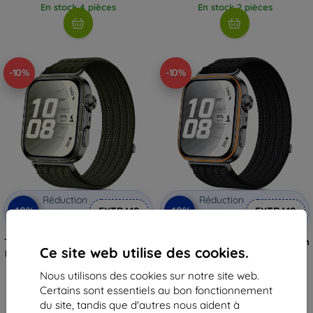
En stock 4 pièces
En stock 2 pièces
-10%
-10%
Réduction
Réduction
-10%
-10%
avec
EXTRA10
avec
EXTRA10
coupon
coupon
TECH-PROTECT bracelet en nylon
Bracelet TECH-PROTECT en nylon
Ce site web utilise des cookies.
pour HUAWEI WATCH FIT 3 / 4 / 4
pour Huawei Watch Fit 3 / 4 / 4
PRO / 5 / 5 PRO, vert militaire
Pro / 5 / 5 Pro, noir
(5906302323647)
(5906302323586)
Nous utilisons des cookies sur notre site web.
11,90 €
11,90 €
Certains sont essentiels au bon fonctionnement
10,72 €
10,72 €
du site, tandis que d'autres nous aident à