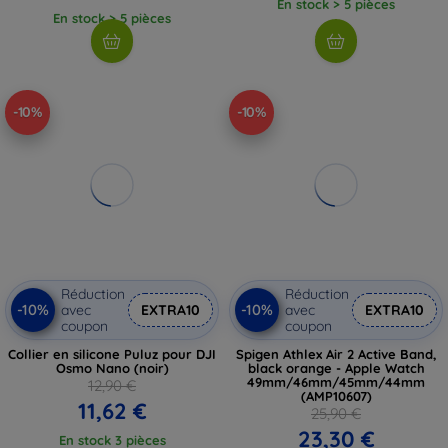
En stock > 5 pièces
En stock > 5 pièces
-10%
-10%
Réduction
Réduction
-10%
-10%
avec
EXTRA10
avec
EXTRA10
coupon
coupon
Collier en silicone Puluz pour DJI
Spigen Athlex Air 2 Active Band,
Osmo Nano (noir)
black orange - Apple Watch
49mm/46mm/45mm/44mm
12,90 €
(AMP10607)
11,62 €
25,90 €
23,30 €
En stock 3 pièces