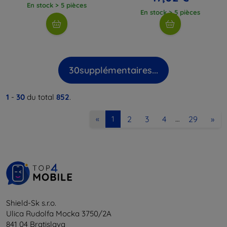
En stock > 5 pièces
En stock > 5 pièces
30
supplémentaires...
1
-
30
du total
852
.
2
3
4
29
»
«
1
…
Shield-Sk s.r.o.
Ulica Rudolfa Mocka 3750/2A
841 04 Bratislava