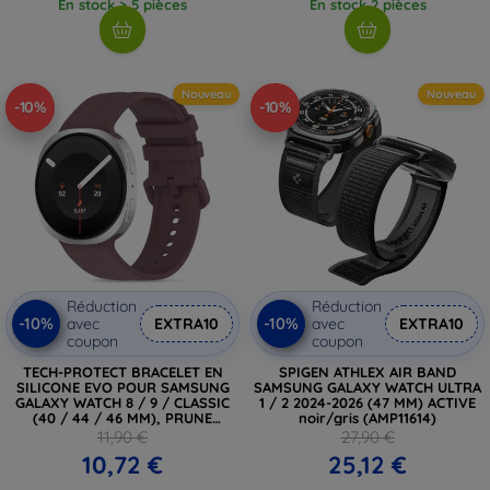
En stock > 5 pièces
En stock 2 pièces
Nouveau
Nouveau
-10%
-10%
Réduction
Réduction
-10%
-10%
avec
EXTRA10
avec
EXTRA10
coupon
coupon
TECH-PROTECT BRACELET EN
SPIGEN ATHLEX AIR BAND
SILICONE EVO POUR SAMSUNG
SAMSUNG GALAXY WATCH ULTRA
GALAXY WATCH 8 / 9 / CLASSIC
1 / 2 2024-2026 (47 MM) ACTIVE
(40 / 44 / 46 MM), PRUNE
noir/gris (AMP11614)
VELOURS (5906302325641)
11,90 €
27,90 €
10,72 €
25,12 €