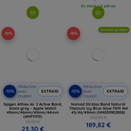
En stock > 5 pièces
Livraison gratuite
-10%
-10%
Réduction
Réduction
-10%
-10%
avec
EXTRA10
avec
EXTRA10
coupon
coupon
Spigen Athlex Air 2 Active Band,
Nomad Stratos Band Natural
black gray - Apple Watch
Titanium Icy Blue Glow FKM AW
49mm/46mm/45mm/44mm
45/46/49mm (NM009902858)
(AMP11113)
210,90 €
25,90 €
189,82 €
23,30 €