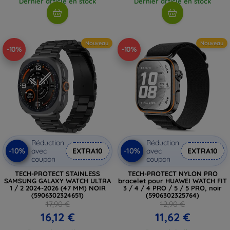
Dernier article en stock
Dernier article en stock
Nouveau
Nouveau
-10%
-10%
Réduction
Réduction
-10%
-10%
avec
EXTRA10
avec
EXTRA10
coupon
coupon
TECH-PROTECT STAINLESS
TECH-PROTECT NYLON PRO
SAMSUNG GALAXY WATCH ULTRA
bracelet pour HUAWEI WATCH FIT
1 / 2 2024-2026 (47 MM) NOIR
3 / 4 / 4 PRO / 5 / 5 PRO, noir
(5906302324651)
(5906302325764)
17,90 €
12,90 €
16,12 €
11,62 €