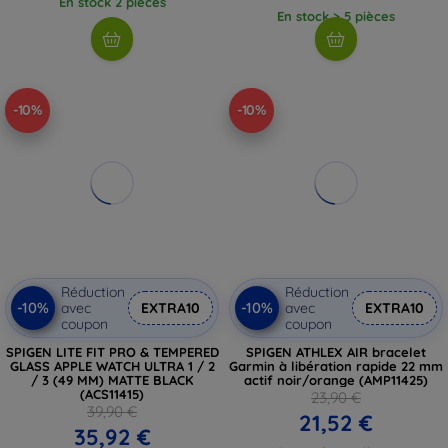
En stock 2 pièces
En stock > 5 pièces
-10%
-10%
Réduction
Réduction
-10%
-10%
avec
EXTRA10
avec
EXTRA10
coupon
coupon
SPIGEN LITE FIT PRO & TEMPERED
SPIGEN ATHLEX AIR bracelet
GLASS APPLE WATCH ULTRA 1 / 2
Garmin à libération rapide 22 mm
/ 3 (49 MM) MATTE BLACK
actif noir/orange (AMP11425)
(ACS11415)
23,90 €
39,90 €
21,52 €
35,92 €