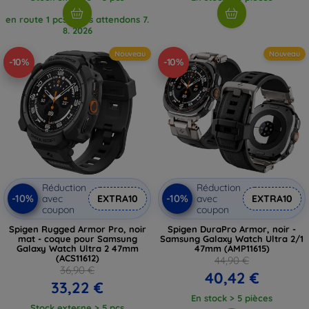
en route 1 pcs, nous attendons 7.
8. 2026
Nouveau
Nouveau
-10%
-10%
Réduction
Réduction
-10%
-10%
avec
EXTRA10
avec
EXTRA10
coupon
coupon
Spigen Rugged Armor Pro, noir
Spigen DuraPro Armor, noir -
mat - coque pour Samsung
Samsung Galaxy Watch Ultra 2/1
Galaxy Watch Ultra 2 47mm
47mm (AMP11615)
(ACS11612)
44,90 €
36,90 €
40,42 €
33,22 €
En stock > 5 pièces
Stock externe > 5 pcs