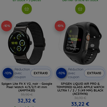
-10%
-10%
Réduction
Réduction
-10%
-10%
avec
EXTRA10
avec
EXTRA10
coupon
coupon
Spigen Lite Fit X V2, noir - Google
SPIGEN LIQUID AIR PRO &
Pixel Watch 4/3/2/1 41 mm
TEMPERED GLASS APPLE WATCH
(AMP11420)
ULTRA 1 / 2 / 3 (49 MM) BLACK
(ACS11416)
35,90 €
36,90 €
32,32 €
33,22 €