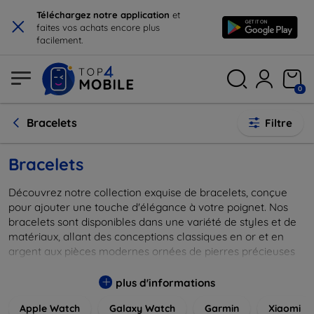
×
Téléchargez notre application
et
faites vos achats encore plus
facilement.
0
Bracelets
Filtre
Bracelets
Découvrez notre collection exquise de bracelets, conçue
pour ajouter une touche d'élégance à votre poignet. Nos
bracelets sont disponibles dans une variété de styles et de
matériaux, allant des conceptions classiques en or et en
argent aux pièces modernes ornées de pierres précieuses
et de perles. Que vous soyez à la recherche d'un accessoire
discret pour le quotidien ou d'un bijou éclatant pour des
plus d'informations
occasions spéciales, nous avons ce qu'il vous faut.
Apple Watch
Galaxy Watch
Garmin
Xiaomi