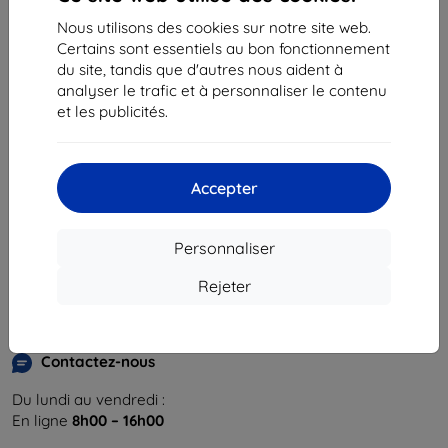
Nous utilisons des cookies sur notre site web.
Certains sont essentiels au bon fonctionnement
du site, tandis que d'autres nous aident à
analyser le trafic et à personnaliser le contenu
et les publicités.
Shield-Sk s.r.o.
Ulica Rudolfa Mocka 3750/2A
841 04 Bratislava
Accepter
Numéro d’identification d’entreprise :
46701494
N° de TVA :
SK2023549671
Personnaliser
Contacts
Rejeter
info@top4mobile.eu
Contactez-nous
Du lundi au vendredi :
En ligne
8h00 – 16h00