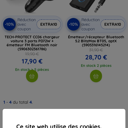
Réduction
Réduction
-10%
-10%
avec
EXTRA10
avec
EXTRA10
coupon
coupon
TECH-PROTECT CC06 chargeur
Émetteur/récepteur Bluetooth
voiture 3 ports PD72W +
5.2 BlitzMax BT05, aptX
émetteur FM Bluetooth noir
(5905316145214)
(5906302361786)
31,90 €
19,90 €
28,70 €
17,90 €
En stock 2 pièces
En stock > 5 pièces
1
-
4
du total
4
.
«
1
»
Ce site web utilise des cookies.