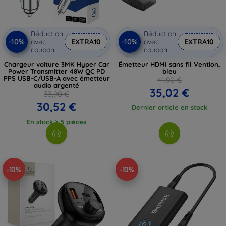
Réduction
Réduction
-10%
-10%
avec
EXTRA10
avec
EXTRA10
coupon
coupon
Chargeur voiture 3MK Hyper Car
Émetteur HDMI sans fil Vention,
Power Transmitter 48W QC PD
bleu
PPS USB-C/USB-A avec émetteur
41,90 €
audio argenté
35,02 €
33,90 €
30,52 €
Dernier article en stock
En stock > 5 pièces
-10%
-10%