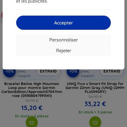
et les publicités.
Nouveau
-10%
-10%
Accepter
Personnaliser
Rejeter
Réduction
Réduction
-10%
-10%
avec
EXTRA10
avec
EXTRA10
coupon
coupon
Bracelet Beline High Mountain
UNIQ Fluo x Smart-Fit Strap for
Loop pour montre Garmin
Garmin 22mm Gray (UNIQ-22MM-
CarbonEdition/ApproachS7047mm/DescentG1Solar,
FLUOMGRY)
rose (05908047991341)
36,90 €
16,90 €
33,22 €
15,20 €
En stock > 5 pièces
En stock > 5 pièces