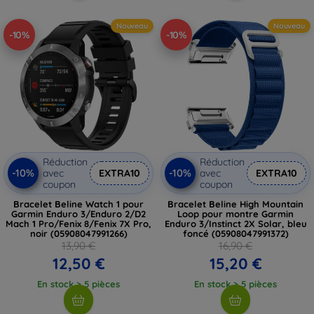
Nouveau
Nouveau
-10%
-10%
Réduction
Réduction
-10%
-10%
avec
EXTRA10
avec
EXTRA10
coupon
coupon
Bracelet Beline Watch 1 pour
Bracelet Beline High Mountain
Garmin Enduro 3/Enduro 2/D2
Loop pour montre Garmin
Mach 1 Pro/Fenix 8/Fenix 7X Pro,
Enduro 3/Instinct 2X Solar, bleu
noir (05908047991266)
foncé (05908047991372)
13,90 €
16,90 €
12,50 €
15,20 €
En stock > 5 pièces
En stock > 5 pièces