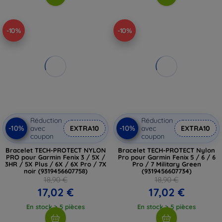
-10%
-10%
Réduction
Réduction
-10%
-10%
avec
EXTRA10
avec
EXTRA10
coupon
coupon
Bracelet TECH-PROTECT NYLON
Bracelet TECH-PROTECT Nylon
PRO pour Garmin Fenix 3 / 5X /
Pro pour Garmin Fenix 5 / 6 / 6
3HR / 5X Plus / 6X / 6X Pro / 7X
Pro / 7 Military Green
noir (9319456607758)
(9319456607734)
18,90 €
18,90 €
17,02 €
17,02 €
En stock > 5 pièces
En stock > 5 pièces