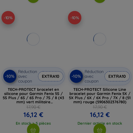
-10%
-10%
Réduction
Réduction
-10%
-10%
avec
EXTRA10
avec
EXTRA10
coupon
coupon
TECH-PROTECT bracelet en
TECH-PROTECT Silicone Line
silicone pour Garmin Fenix 5S /
bracelet pour Garmin Fenix 5X /
5S Plus / 6S / 6S Pro / 7S / 8 (43
5X Plus / 6X / 6X Pro / 7X / 8 (51
mm) vert militaire
mm) rouge (5906302376780)
(5906302377268)
17,90 €
17,90 €
16,12 €
16,12 €
En stock > 5 pièces
Dernier article en stock