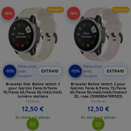
Nouveau
Nouveau
-10%
-10%
Réduction
Réduction
-10%
-10%
avec
EXTRA10
avec
EXTRA10
coupon
coupon
Bracelet Star Beline Watch 2
Bracelet Beline Watch 2 pour
pour Garmin Fenix 8/Fenix
Garmin Fenix 8/Fenix 7S/Fenix
7S/Fenix 6S/Fenix 5S/mk3/mk3i,
6S/Fenix 5S/mk3/mk3i/Instinct
lumière stellaire
2S, rose (05908047991303)
13,90 €
13,90 €
12,50 €
12,50 €
En stock > 5 pièces
En stock > 5 pièces