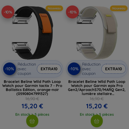
Nouveau
Nouveau
-10%
-10%
Réduction
Réduction
-10%
-10%
avec
EXTRA10
avec
EXTRA10
coupon
coupon
Bracelet Beline Wild Path Loop
Bracelet Beline Wild Path Loop
Watch pour Garmin tactix 7 - Pro
Watch pour Garmin epix Pro
Ballistics Edition, orange-noir
Gen2/AproachS70/MARQ Gen2,
(05908047991327)
lumière stellaire
(05908047991310)
16,90 €
16,90 €
15,20 €
15,20 €
En stock > 5 pièces
En stock > 5 pièces