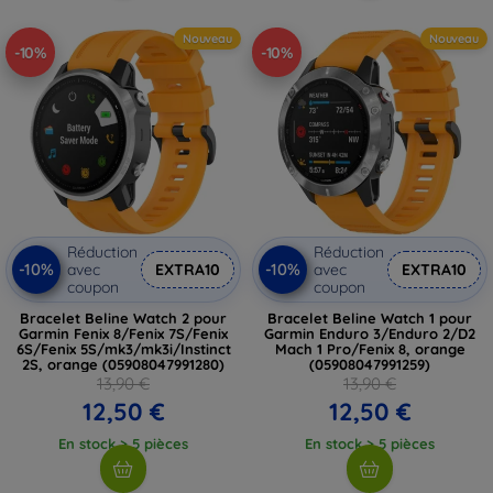
Nouveau
Nouveau
-10%
-10%
Réduction
Réduction
-10%
-10%
avec
EXTRA10
avec
EXTRA10
coupon
coupon
Bracelet Beline Watch 2 pour
Bracelet Beline Watch 1 pour
Garmin Fenix 8/Fenix 7S/Fenix
Garmin Enduro 3/Enduro 2/D2
6S/Fenix 5S/mk3/mk3i/Instinct
Mach 1 Pro/Fenix 8, orange
2S, orange (05908047991280)
(05908047991259)
13,90 €
13,90 €
12,50 €
12,50 €
En stock > 5 pièces
En stock > 5 pièces