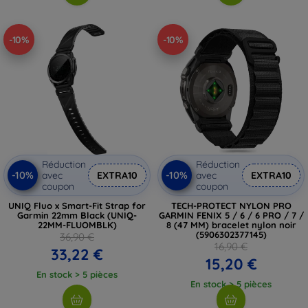
-10%
-10%
Réduction
Réduction
-10%
-10%
avec
EXTRA10
avec
EXTRA10
coupon
coupon
UNIQ Fluo x Smart-Fit Strap for
TECH-PROTECT NYLON PRO
Garmin 22mm Black (UNIQ-
GARMIN FENIX 5 / 6 / 6 PRO / 7 /
22MM-FLUOMBLK)
8 (47 MM) bracelet nylon noir
(5906302377145)
36,90 €
16,90 €
33,22 €
15,20 €
En stock > 5 pièces
En stock > 5 pièces