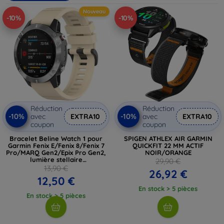
bracelets sont durables et résistants à l'usure. Changez
Nouveau
-10%
-10%
facilement de bracelet pour adapter votre montre Garmin à
votre tenue du jour ou à votre activité prévue. Optez pour le
meilleur des accessoires pour sublimer et maximiser
l'utilisation de votre montre Garmin.
Réduction
Réduction
-10%
-10%
avec
EXTRA10
avec
EXTRA10
coupon
coupon
Bracelet Beline Watch 1 pour
SPIGEN ATHLEX AIR GARMIN
Garmin Fenix E/Fenix 8/Fenix 7
QUICKFIT 22 MM ACTIF
Pro/MARQ Gen2/Epix Pro Gen2,
NOIR/ORANGE
lumière stellaire
29,90 €
(05908047991242)
13,90 €
26,92 €
12,50 €
En stock > 5 pièces
En stock > 5 pièces