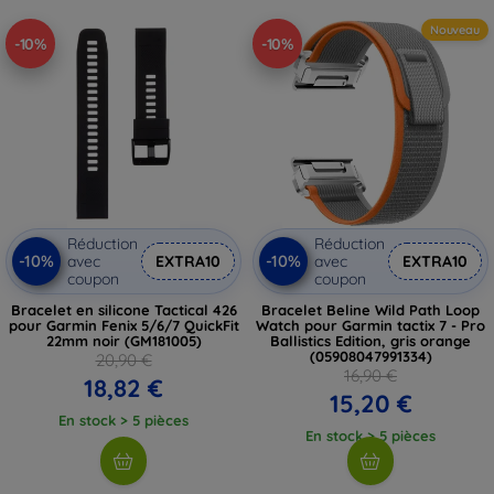
Nouveau
-10%
-10%
Réduction
Réduction
-10%
-10%
avec
EXTRA10
avec
EXTRA10
coupon
coupon
Bracelet en silicone Tactical 426
Bracelet Beline Wild Path Loop
pour Garmin Fenix 5/6/7 QuickFit
Watch pour Garmin tactix 7 - Pro
22mm noir (GM181005)
Ballistics Edition, gris orange
(05908047991334)
20,90 €
16,90 €
18,82 €
15,20 €
En stock > 5 pièces
En stock > 5 pièces