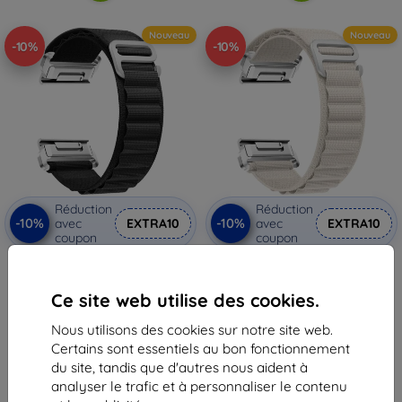
Nouveau
Nouveau
-10%
-10%
Réduction
Réduction
-10%
-10%
avec
EXTRA10
avec
EXTRA10
coupon
coupon
Bracelet Beline High Mountain
Bracelet Beline High Mountain
Loop pour montre Garmin
Loop Watch pour Garmin
Enduro 3/Instinct 2X
CarbonEdition/ApproachS70,
Ce site web utilise des cookies.
Solar/Descent Mk2i, noir
lumière stellaire
(05908047991365)
(05908047991358)
16,90 €
16,90 €
Nous utilisons des cookies sur notre site web.
15,20 €
15,20 €
Certains sont essentiels au bon fonctionnement
En stock > 5 pièces
En stock > 5 pièces
du site, tandis que d'autres nous aident à
analyser le trafic et à personnaliser le contenu