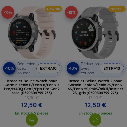
Nouveau
Nouveau
-10%
-10%
Réduction
Réduction
-10%
-10%
avec
EXTRA10
avec
EXTRA10
coupon
coupon
Bracelet Beline Watch pour
Bracelet Beline Watch 2 pour
Garmin Fenix E/Fenix 8/Fenix 7
Garmin Fenix 8/Fenix 7S/Fenix
Pro/MARQ Gen2/Epix Pro Gen2
6S/Fenix 5S/mk3/mk3i/Instinct
rose (05908047991235)
2S, gris (05908047991273)
13,90 €
13,90 €
12,50 €
12,50 €
En stock > 5 pièces
En stock > 5 pièces