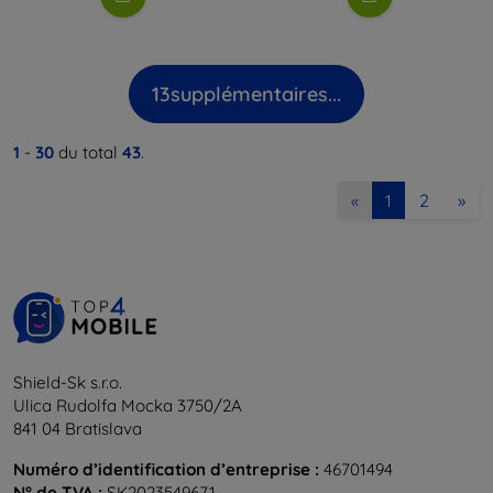
13
supplémentaires...
1
-
30
du total
43
.
2
»
«
1
Shield-Sk s.r.o.
Ulica Rudolfa Mocka 3750/2A
841 04 Bratislava
Numéro d’identification d’entreprise :
46701494
N° de TVA :
SK2023549671