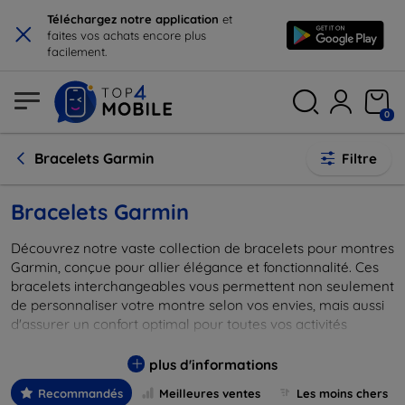
×
Téléchargez notre application
et
faites vos achats encore plus
facilement.
0
Bracelets Garmin
Filtre
Bracelets Garmin
Découvrez notre vaste collection de bracelets pour montres
Garmin, conçue pour allier élégance et fonctionnalité. Ces
bracelets interchangeables vous permettent non seulement
de personnaliser votre montre selon vos envies, mais aussi
d'assurer un confort optimal pour toutes vos activités
quotidiennes. Que vous recherchiez un look sportif,
classique ou chic, notre sélection répond à tous les styles et
plus d'informations
besoins. Fabriqués à partir de matériaux de haute qualité
Recommandés
Meilleures ventes
Les moins chers
comme le silicone, le cuir ou l'acier inoxydable, nos