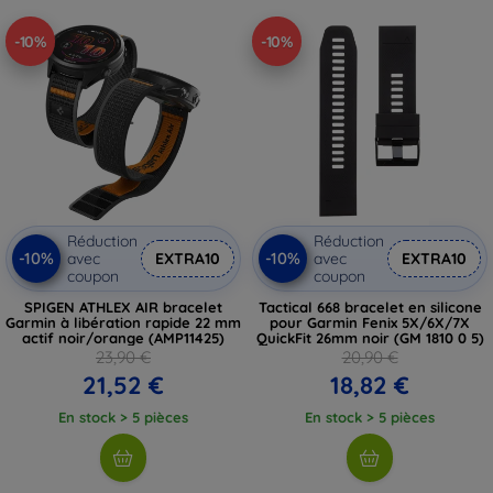
-10%
-10%
Réduction
Réduction
-10%
-10%
avec
EXTRA10
avec
EXTRA10
coupon
coupon
SPIGEN ATHLEX AIR bracelet
Tactical 668 bracelet en silicone
Garmin à libération rapide 22 mm
pour Garmin Fenix 5X/6X/7X
actif noir/orange (AMP11425)
QuickFit 26mm noir (GM 1810 0 5)
23,90 €
20,90 €
21,52 €
18,82 €
En stock > 5 pièces
En stock > 5 pièces