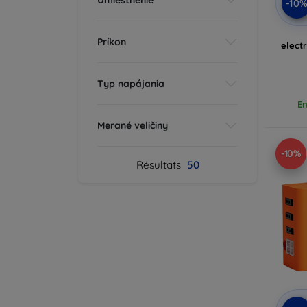
-10
Príkon
elect
Typ napájania
En
Merané veličiny
-10%
Résultats
50