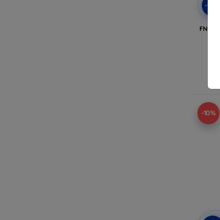
-10
FNIRSI
En
-10%