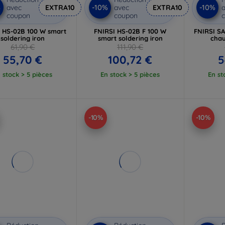
%
-10%
-10%
avec
EXTRA10
avec
EXTRA10
a
coupon
coupon
I HS-02B 100 W smart
FNIRSI HS-02B F 100 W
FNIRSI SA
soldering iron
smart soldering iron
chau
61,90 €
111,90 €
55,70 €
100,72 €
5
 stock > 5 pièces
En stock > 5 pièces
En st
-10%
-10%