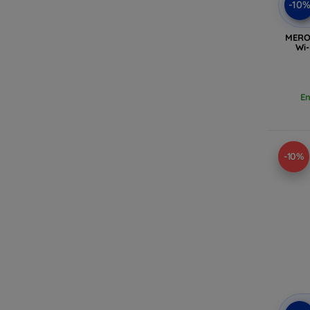
-10
MERO
Wi-
En
-10%