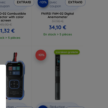
-10%
vec
EXTRA10
avec
EXTRA10
coupon
coupon
D-02 Combustible
FNIRSI FAM-02 Digital
ector with color
Anemometer
screen
37,90 €
45,90 €
34,10 €
1,32 €
En stock > 5 pièces
ock > 5 pièces
Livraison gratuite
-10%
éduction
Réduction