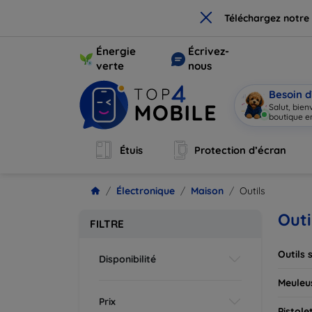
×
Téléchargez notre
Énergie
Écrivez-
verte
nous
Besoin d
Salut, bie
bouti
|
Étuis
Protection d’écran
Électronique
Maison
Outils
Outi
FILTRE
Outils s
Disponibilité
Meuleu
Prix
Pistole