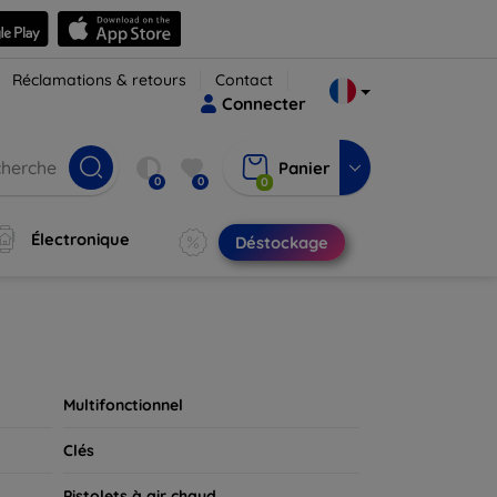
Réclamations & retours
Contact
Connecter
Panier
0
0
0
Électronique
Déstockage
Multifonctionnel
Clés
Pistolets à air chaud