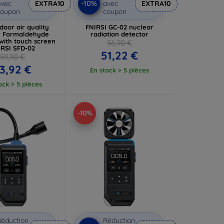
-10%
vec
EXTRA10
avec
EXTRA10
coupon
coupon
ndoor air quality
FNIRSI GC-02 nuclear
r Formaldehyde
radiation detector
with touch screen
56,90 €
IRSI SFD-02
51,22 €
59,90 €
3,92 €
En stock > 5 pièces
ock > 5 pièces
-10%
éduction
Réduction