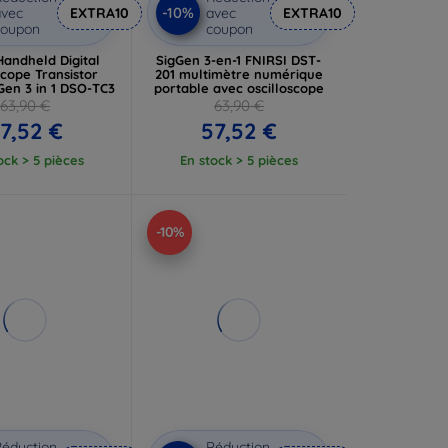
-10%
vec
EXTRA10
avec
EXTRA10
coupon
coupon
Handheld Digital
SigGen 3-en-1 FNIRSI DST-
scope Transistor
201 multimètre numérique
Gen 3 in 1 DSO-TC3
portable avec oscilloscope
63,90 €
63,90 €
7,52 €
57,52 €
ock > 5 pièces
En stock > 5 pièces
-10%
éduction
Réduction