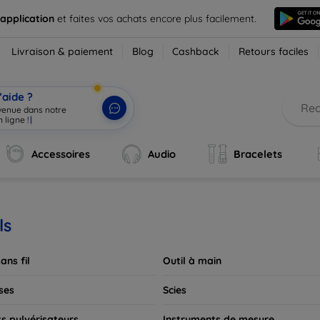
 application
et faites vos achats encore plus facilement.
Livraison & paiement
Blog
Cashback
Retours faciles
’aide ?
nvenue dans notre
Accessoires
Audio
Bracelets
ls
ans fil
Outil à main
ses
Scies
ts pulvérisateurs
Instruments de mesure