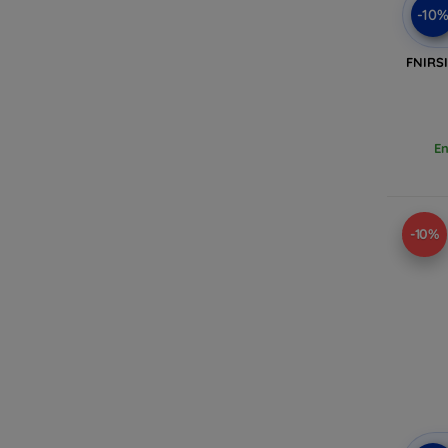
-10
FNIRS
En
-10%