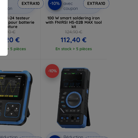
-10%
vec
EXTRA10
avec
EXTRA10
coupon
coupon
 BTM-24 testeur
100 W smart soldering iron
tion pour batterie
with FNIRSI HS-02B MAX tool
e voiture
kit
46,90 €
124,90 €
2,20 €
112,40 €
ock > 5 pièces
En stock > 5 pièces
-10%
éduction
Réduction