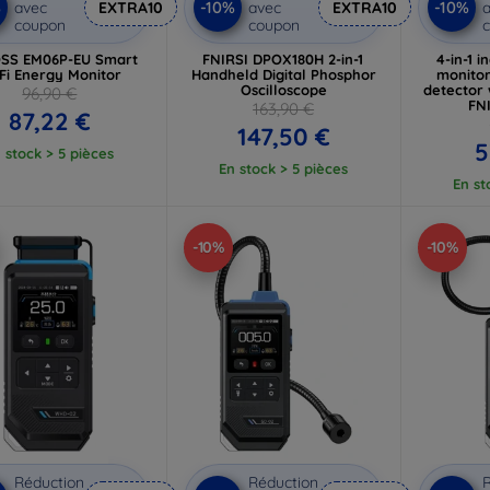
%
-10%
-10%
avec
EXTRA10
avec
EXTRA10
a
coupon
coupon
SS EM06P-EU Smart
FNIRSI DPOX180H 2-in-1
4-in-1 i
Fi Energy Monitor
Handheld Digital Phosphor
monito
Oscilloscope
detector 
96,90 €
FN
163,90 €
87,22 €
147,50 €
5
 stock > 5 pièces
En stock > 5 pièces
En st
-10%
-10%
Réduction
Réduction
R