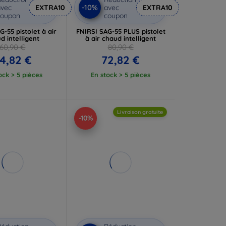
-10%
vec
EXTRA10
avec
EXTRA10
coupon
coupon
G-55 pistolet à air
FNIRSI SAG-55 PLUS pistolet
d intelligent
à air chaud intelligent
60,90 €
80,90 €
4,82 €
72,82 €
ock > 5 pièces
En stock > 5 pièces
Livraison gratuite
-10%