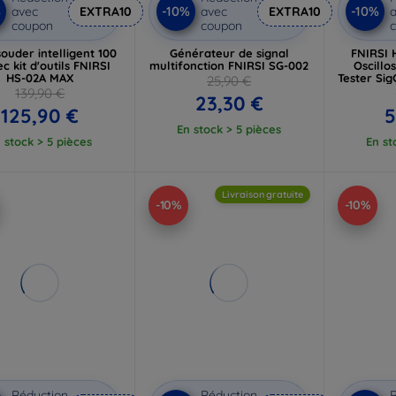
%
-10%
-10%
avec
EXTRA10
avec
EXTRA10
a
coupon
coupon
souder intelligent 100
Générateur de signal
FNIRSI 
c kit d'outils FNIRSI
multifonction FNIRSI SG-002
Oscillo
HS-02A MAX
Tester Sig
25,90 €
139,90 €
23,30 €
125,90 €
5
En stock > 5 pièces
 stock > 5 pièces
En st
Livraison gratuite
-10%
-10%
Réduction
Réduction
R