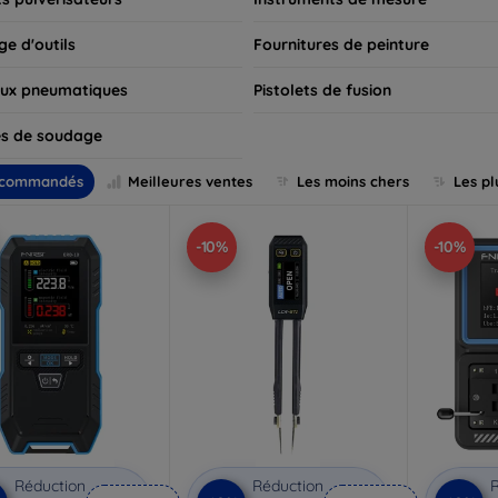
e d'outils
Fournitures de peinture
ux pneumatiques
Pistolets de fusion
s de soudage
commandés
Meilleures ventes
Les moins chers
Les pl
-10%
-10%
Réduction
Réduction
R