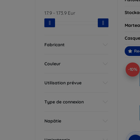
Stockag
17.9
-
173.9
Eur
Martea
Casque
Fabricant
Re
Couleur
-10%
Utilisation prévue
Type de connexion
Napätie
Umiestnenie