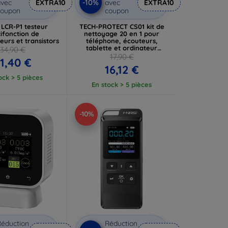
-10%
vec
EXTRA10
avec
EXTRA10
coupon
coupon
 LCR-P1 testeur
TECH-PROTECT CS01 kit de
ifonction de
nettoyage 20 en 1 pour
urs et transistors
téléphone, écouteurs,
tablette et ordinateur
34,90 €
portable blanc
17,90 €
1,40 €
(5906302360758)
16,12 €
ock > 5 pièces
En stock > 5 pièces
-10%
éduction
Réduction