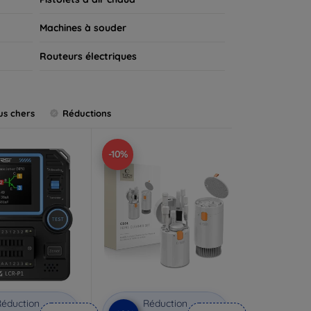
Machines à souder
Routeurs électriques
us chers
Réductions
-10%
éduction
Réduction