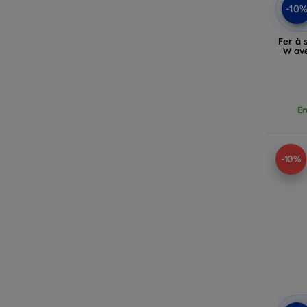
-10
Fer à 
W ave
En
-10%