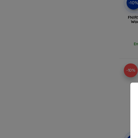
-10
FNIR
Woo
En
-10%