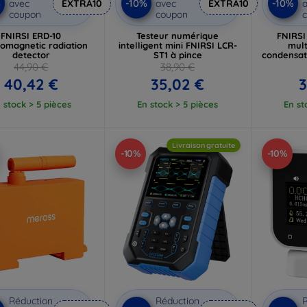
%
-10%
-10%
avec
EXTRA10
avec
EXTRA10
a
coupon
coupon
FNIRSI ERD-10
Testeur numérique
FNIRSI
romagnetic radiation
intelligent mini FNIRSI LCR-
mult
detector
ST1 à pince
condensate
44,90 €
38,90 €
40,42 €
35,02 €
3
 stock > 5 pièces
En stock > 5 pièces
En st
Livraison gratuite
-10%
-10%
Réduction
Réduction
R