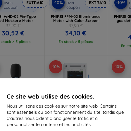
%
-10%
-10%
avec
EXTRA10
avec
EXTRA10
a
coupon
coupon
SI WHD-02 Pin-Type
FNIRSI FPM-02 Illuminance
FNIRSI G
d Moisture Meter
Meter with Color Screen
gas det
33,90 €
37,90 €
30,52 €
34,10 €
4
 stock > 5 pièces
En stock > 5 pièces
En st
-10%
-10%
Ce site web utilise des cookies.
Nous utilisons des cookies sur notre site web. Certains
sont essentiels au bon fonctionnement du site, tandis que
d'autres nous aident à analyser le trafic et à
personnaliser le contenu et les publicités.
Réduction
Réduction
R