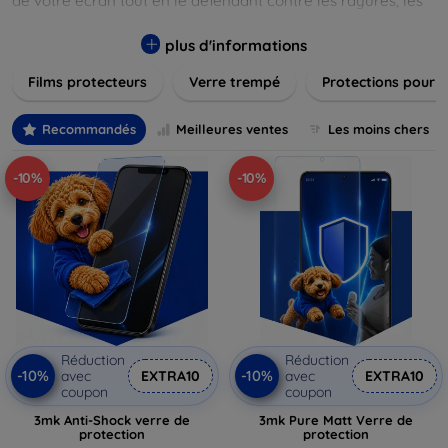
de votre écran tout en le défendant contre les rayures, les
chocs et les traces de doigts. Chaque produit est conçu pour
s'adapter parfaitement à votre appareil, garantissant une
plus d'informations
installation facile et une performance maximale sans
Films protecteurs
Verre trempé
Protections pour 
compromis sur la sensibilité tactile. Explorez notre gamme
pour trouver le protecteur qui répond le mieux à vos
besoins et assurez-vous que votre écran reste comme neuf,
Recommandés
Meilleures ventes
Les moins chers
longtemps.
-10%
-10%
Réduction
Réduction
-10%
-10%
avec
EXTRA10
avec
EXTRA10
coupon
coupon
3mk Anti-Shock verre de
3mk Pure Matt Verre de
protection
protection