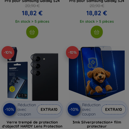
Pro pour Samsung Galaxy S24
Pro pour Samsung Galaxy S24
20,90 €
20,90 €
18,82 €
18,82 €
En stock > 5 pièces
En stock > 5 pièces
-10%
-10%
Réduction
Réduction
-10%
-10%
avec
EXTRA10
avec
EXTRA10
coupon
coupon
Verre trempé de protection
3mk Silverprotection+ film
d'objectif HARDY Lens Protection
protecteur