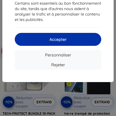
trempé de protection pour
trempé de protection pour
Certains sont essentiels au bon fonctionnement
Samsung Galaxy S24
Samsung Galaxy S24/S25
du site, tandis que d'autres nous aident à
17,90 €
16,90 €
analyser le trafic et à personnaliser le contenu
16,12 €
15,20 €
et les publicités.
En stock > 5 pièces
En stock > 5 pièces
Accepter
-10%
-10%
Personnaliser
Rejeter
Réduction
Réduction
-10%
-10%
avec
EXTRA10
avec
EXTRA10
coupon
coupon
TECH-PROTECT BUNDLE 10-PACK
Verre trempé de protection