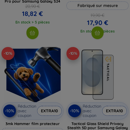
Pro pour Samsung Galaxy S24
Fabriqué sur mesure
20,90 €
18,82 €
19,90 €
17,90 €
En stock > 5 pièces
En stock > 5 pièces
-10%
-10%
Réduction
Réduction
-10%
-10%
avec
EXTRA10
avec
EXTRA10
coupon
coupon
3mk Hammer film protecteur
Tactical Glass Shield Privacy
Stealth 5D pour Samsung Galaxy