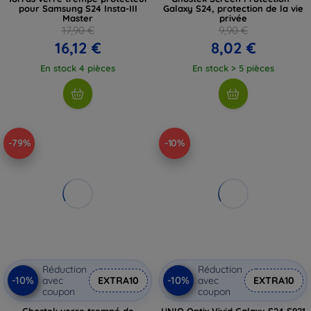
pour Samsung S24 Insta-III
Galaxy S24, protection de la vie
Master
privée
17,90 €
9,90 €
16,12 €
8,02 €
En stock 4 pièces
En stock > 5 pièces
-79%
-10%
Réduction
Réduction
-10%
-10%
avec
EXTRA10
avec
EXTRA10
coupon
coupon
Ghostek verre trempé de
UNIQ Optix Vivid Galaxy S24 S921