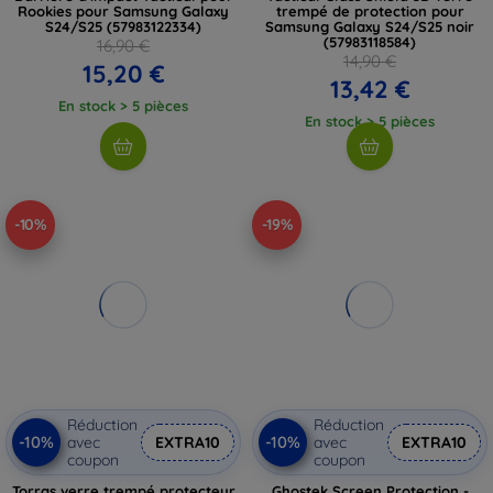
Rookies pour Samsung Galaxy
trempé de protection pour
S24/S25 (57983122334)
Samsung Galaxy S24/S25 noir
(57983118584)
16,90 €
14,90 €
15,20 €
13,42 €
En stock > 5 pièces
En stock > 5 pièces
-10%
-19%
Réduction
Réduction
-10%
-10%
avec
EXTRA10
avec
EXTRA10
coupon
coupon
Torras verre trempé protecteur
Ghostek Screen Protection -