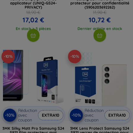
applicateur (UNIQ-GS24-
protecteur pour confidentialité
PRIVACY)
(5906203692262)
18,90 €
11,90 €
17,02 €
10,72 €
En stock > 5 pièces
Dernier article en stock
-10%
-10%
Réduction
Réduction
-10%
-10%
avec
EXTRA10
avec
EXTRA10
coupon
coupon
3MK Silky Matt Pro Samsung S24
3MK Lens Protect Samsung S24
S921 film protecteur mat
S921 verres de protection pour