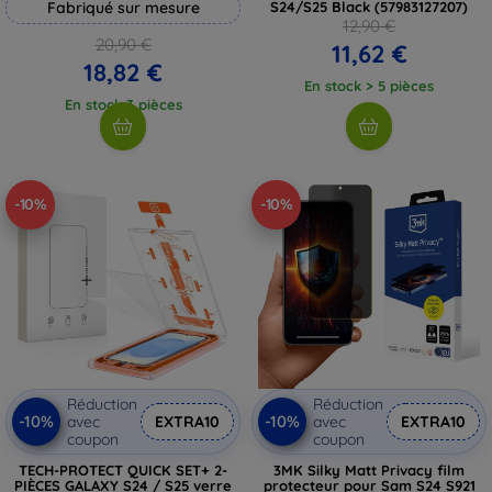
Fabriqué sur mesure
S24/S25 Black (57983127207)
12,90 €
20,90 €
11,62 €
18,82 €
En stock > 5 pièces
En stock 3 pièces
-10%
-10%
Réduction
Réduction
-10%
-10%
avec
EXTRA10
avec
EXTRA10
coupon
coupon
TECH-PROTECT QUICK SET+ 2-
3MK Silky Matt Privacy film
PIÈCES GALAXY S24 / S25 verre
protecteur pour Sam S24 S921