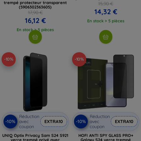
trempé protecteur transparent
15,90 €
(5906302363605)
14,32 €
17,90 €
16,12 €
En stock > 5 pièces
En stock > 5 pièces
-10%
-10%
Réduction
Réduction
-10%
-10%
avec
EXTRA10
avec
EXTRA10
coupon
coupon
UNIQ Optix Privacy Sam S24 S921
HOFI ANTI SPY GLASS PRO+
verre trempé privé avec
Galaxy S24 verre trempé