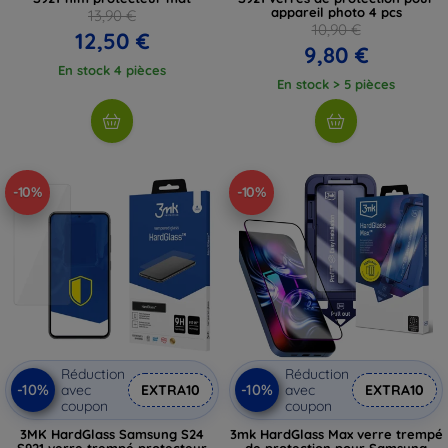
appareil photo 4 pcs
13,90 €
10,90 €
12,50 €
9,80 €
En stock 4 pièces
En stock > 5 pièces
-10%
-10%
Réduction
Réduction
-10%
-10%
avec
EXTRA10
avec
EXTRA10
coupon
coupon
3MK HardGlass Samsung S24
3mk HardGlass Max verre trempé
S921 verre trempé protecteur
de protection pour Samsung