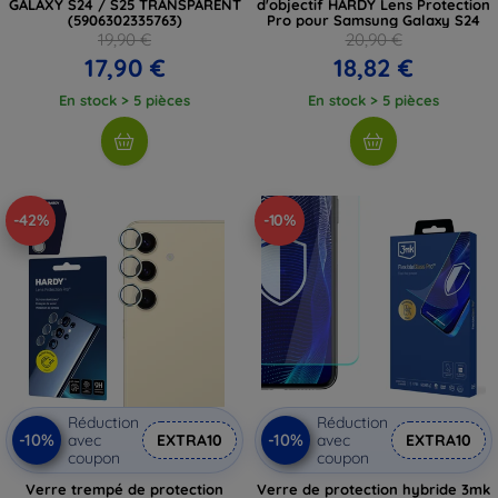
GALAXY S24 / S25 TRANSPARENT
d'objectif HARDY Lens Protection
(5906302335763)
Pro pour Samsung Galaxy S24
19,90 €
20,90 €
17,90 €
18,82 €
En stock > 5 pièces
En stock > 5 pièces
-42%
-10%
Réduction
Réduction
-10%
-10%
avec
EXTRA10
avec
EXTRA10
coupon
coupon
Verre trempé de protection
Verre de protection hybride 3mk