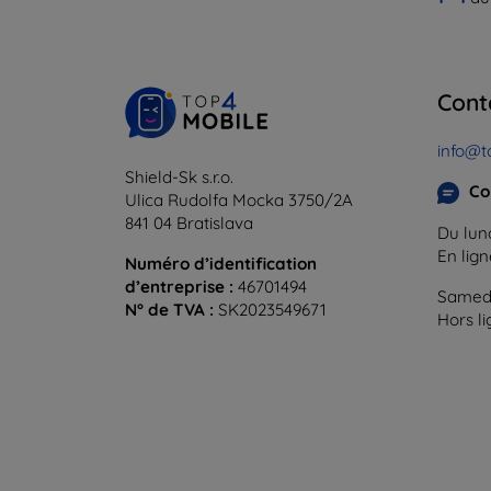
Cont
info@t
Shield-Sk s.r.o.
Co
Ulica Rudolfa Mocka 3750/2A
841 04 Bratislava
Du lund
En lig
Numéro d’identification
d’entreprise :
46701494
Samedi
N° de TVA :
SK2023549671
Hors l