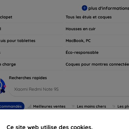
 pour exprimer votre style tout en assurant la durabilité de votre
plus d'information
 clapet
Tous les étuis et coques
l
Housses en cuir
tuis pour tablettes
MacBook, PC
s
Éco-responsable
e charge
Coques pour montres connectée
Recherches rapides
Xiaomi Redmi Note 9S
commandés
Meilleures ventes
Les moins chers
Les pl
Ce site web utilise des cookies.