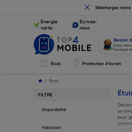
×
Téléchargez notre
Énergie
Écrivez-
verte
nous
Besoin d
Salut, bie
boutique en
Étuis
Protection d’écran
Étuis
Étui
FILTRE
Découv
Disponibilité
un smar
pour g
gammes
Fabricant
des mat