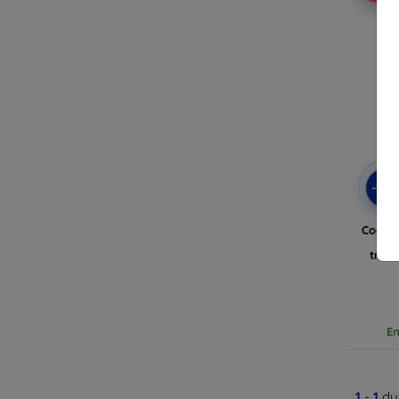
-10
Coque 
trans
En
1
-
1
du