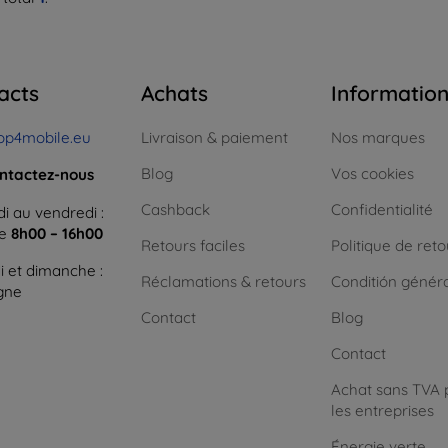
acts
Achats
Informatio
op4mobile.eu
Livraison & paiement
Nos marques
Blog
Vos cookies
ntactez-nous
Cashback
Confidentialité
i au vendredi :
ne
8h00 – 16h00
Retours faciles
Politique de reto
 et dimanche :
Réclamations & retours
Conditión génér
igne
Contact
Blog
Contact
Achat sans TVA 
les entreprises
Énergie verte