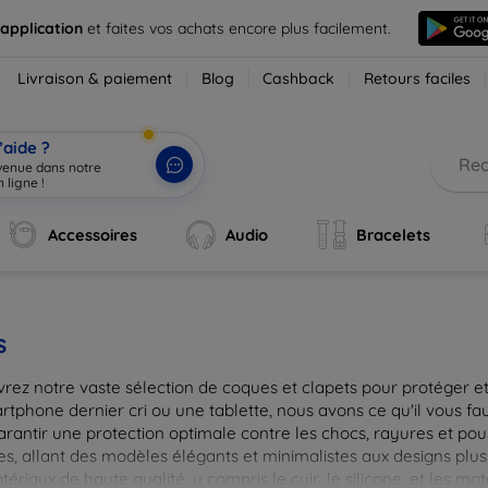
 application
et faites vos achats encore plus facilement.
Livraison & paiement
Blog
Cashback
Retours faciles
’aide ?
nvenue dans notre
 ligne !
|
Accessoires
Audio
Bracelets
s
rez notre vaste sélection de coques et clapets pour protéger et
tphone dernier cri ou une tablette, nous avons ce qu'il vous fau
arantir une protection optimale contre les chocs, rayures et pou
, allant des modèles élégants et minimalistes aux designs plus 
ériaux de haute qualité, y compris le cuir, le silicone, et les ma