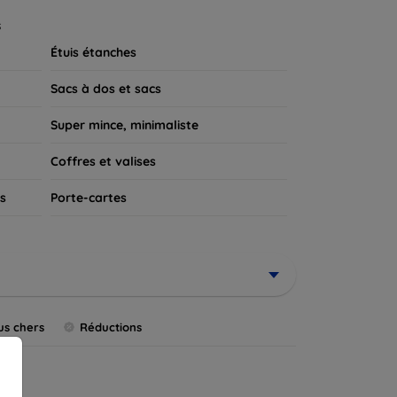
 appareil.
s
Étuis étanches
Sacs à dos et sacs
Super mince, minimaliste
Coffres et valises
s
Porte-cartes
us chers
Réductions