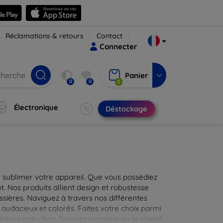
Réclamations & retours
Contact
Connecter
Panier
0
0
0
Électronique
Déstockage
 sublimer votre appareil. Que vous possédiez
t. Nos produits allient design et robustesse
ssières. Naviguez à travers nos différentes
audacieux et colorés. Faites votre choix parmi
tériaux anti-choc. Trouvez la coque ou le clapet