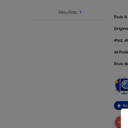
parfait
Résultats
1
Étuis à
Origina
iPad, é
AirPod
Étuis d
Re
-10%