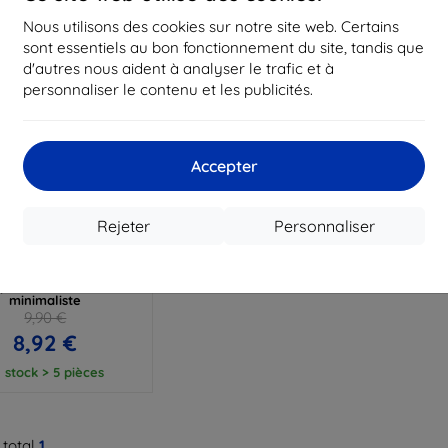
Nous utilisons des cookies sur notre site web. Certains
sont essentiels au bon fonctionnement du site, tandis que
d'autres nous aident à analyser le trafic et à
personnaliser le contenu et les publicités.
Accepter
Réduction
%
avec
EXTRA10
Rejeter
Personnaliser
coupon
Beline Candy Xiaomi
Redmi Note 9s
parente, ultra fine,
minimaliste
9,90 €
8,92 €
 stock > 5 pièces
 total
1
.