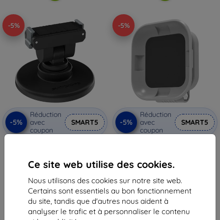
-5%
-5%
Réduction
Réduction
-5%
-5%
avec
SMART5
avec
SMART5
coupon
coupon
Support magnétique Sunnylife
Support magnétique
pour Osmo Nano / Action 6
vertical/horizontal Sunnylife
pour Insta360 GO Ultra
24,90 €
Ce site web utilise des cookies.
20,90 €
23,65 €
19,86 €
Nous utilisons des cookies sur notre site web.
En stock > 5 pièces
Certains sont essentiels au bon fonctionnement
En stock > 5 pièces
du site, tandis que d'autres nous aident à
analyser le trafic et à personnaliser le contenu