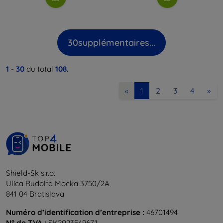
30
supplémentaires...
1
-
30
du total
108
.
2
3
4
»
«
1
Shield-Sk s.r.o.
Ulica Rudolfa Mocka 3750/2A
841 04 Bratislava
Numéro d’identification d’entreprise :
46701494
N° de TVA :
SK2023549671