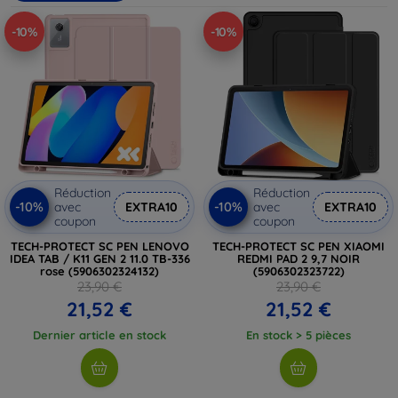
vous soyez à la recherche d'un support de bureau, de
-10%
-10%
voiture ou d'un modèle ajustable pour vos loisirs, explorez
nos options pour trouver le support parfait qui s'adapte à
votre mode de vie.
Réduction
Réduction
-10%
-10%
avec
EXTRA10
avec
EXTRA10
coupon
coupon
TECH-PROTECT SC PEN LENOVO
TECH-PROTECT SC PEN XIAOMI
IDEA TAB / K11 GEN 2 11.0 TB-336
REDMI PAD 2 9,7 NOIR
rose (5906302324132)
(5906302323722)
23,90 €
23,90 €
21,52 €
21,52 €
Dernier article en stock
En stock > 5 pièces