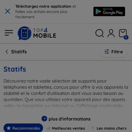
×
Téléchargez notre application
et
faites vos achats encore plus
facilement.
0
Statifs
Filtre
Statifs
Découvrez notre vaste sélection de supports pour
téléphones et tablettes, conçus pour offrir à vos appareils la
stabilité et le confort d'utilisation dont vous avez besoin au
quotidien. Que vous utilisiez votre appareil pour des appels
vidéo, la navigation sur Internet ou l'affichage multimédia,
notre gamme de supports répond à toutes vos exigences.
Chaque article est fabriqué avec des matériaux de haute
plus d'informations
qualité pour garantir durabilité et élégance, tout en
Recommandés
Meilleures ventes
Les moins chers
préservant la sécurité de vos dispositifs électroniques. Que