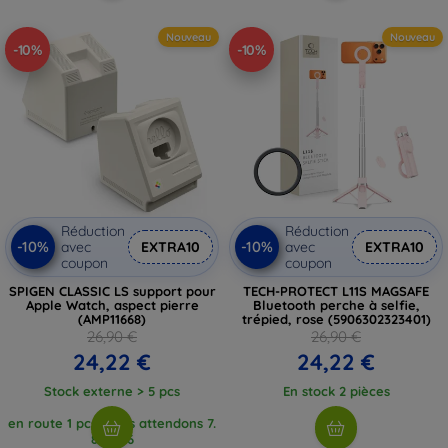
Nouveau
Nouveau
-10%
-10%
Réduction
Réduction
-10%
-10%
avec
EXTRA10
avec
EXTRA10
coupon
coupon
SPIGEN CLASSIC LS support pour
TECH-PROTECT L11S MAGSAFE
Apple Watch, aspect pierre
Bluetooth perche à selfie,
(AMP11668)
trépied, rose (5906302323401)
26,90 €
26,90 €
24,22 €
24,22 €
Stock externe > 5 pcs
En stock 2 pièces
en route 1 pcs, nous attendons 7.
8. 2026