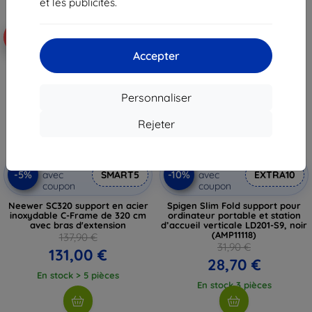
et les publicités.
Livraison gratuite
-5%
-10%
Accepter
Personnaliser
Rejeter
Réduction
Réduction
-5%
-10%
avec
SMART5
avec
EXTRA10
coupon
coupon
Neewer SC320 support en acier
Spigen Slim Fold support pour
inoxydable C-Frame de 320 cm
ordinateur portable et station
avec bras d'extension
d’accueil verticale LD201-S9, noir
(AMP11118)
137,90 €
31,90 €
131,00 €
28,70 €
En stock > 5 pièces
En stock 3 pièces