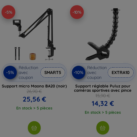
-5%
-10%
Réduction
Réduction
-5%
-10%
avec
SMART5
avec
EXTRA10
coupon
coupon
Support micro Maono BA20 (noir)
Support réglable Puluz pour
caméras sportives avec pince
26,90 €
15,90 €
25,56 €
14,32 €
En stock > 5 pièces
En stock > 5 pièces