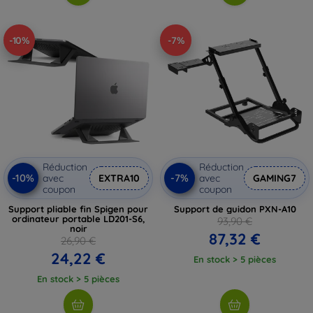
-10%
-7%
Réduction
Réduction
-10%
-7%
avec
EXTRA10
avec
GAMING7
coupon
coupon
Support pliable fin Spigen pour
Support de guidon PXN-A10
ordinateur portable LD201-S6,
93,90 €
noir
87,32 €
26,90 €
24,22 €
En stock > 5 pièces
En stock > 5 pièces