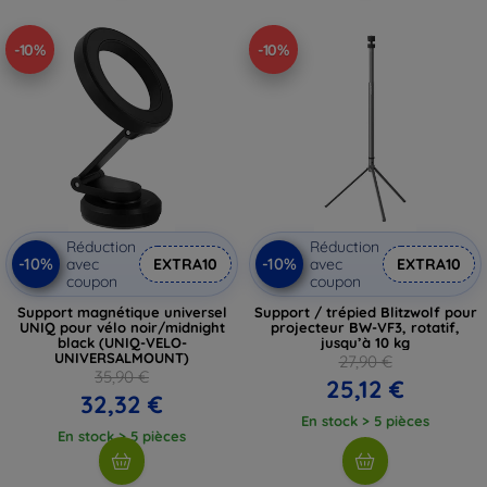
-10%
-10%
Réduction
Réduction
-10%
-10%
avec
EXTRA10
avec
EXTRA10
coupon
coupon
Support magnétique universel
Support / trépied Blitzwolf pour
UNIQ pour vélo noir/midnight
projecteur BW-VF3, rotatif,
black (UNIQ-VELO-
jusqu’à 10 kg
UNIVERSALMOUNT)
27,90 €
35,90 €
25,12 €
32,32 €
En stock > 5 pièces
En stock > 5 pièces