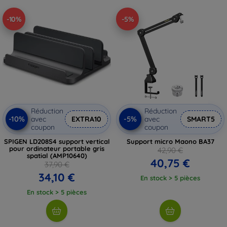
-10%
-5%
Réduction
Réduction
-10%
-5%
avec
EXTRA10
avec
SMART5
coupon
coupon
SPIGEN LD208S4 support vertical
Support micro Maono BA37
pour ordinateur portable gris
42,90 €
spatial (AMP10640)
40,75 €
37,90 €
34,10 €
En stock > 5 pièces
En stock > 5 pièces