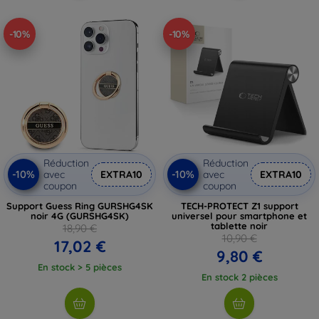
-10%
-10%
Réduction
Réduction
-10%
-10%
avec
EXTRA10
avec
EXTRA10
coupon
coupon
Support Guess Ring GURSHG4SK
TECH-PROTECT Z1 support
noir 4G (GURSHG4SK)
universel pour smartphone et
tablette noir
18,90 €
10,90 €
17,02 €
9,80 €
En stock > 5 pièces
En stock 2 pièces