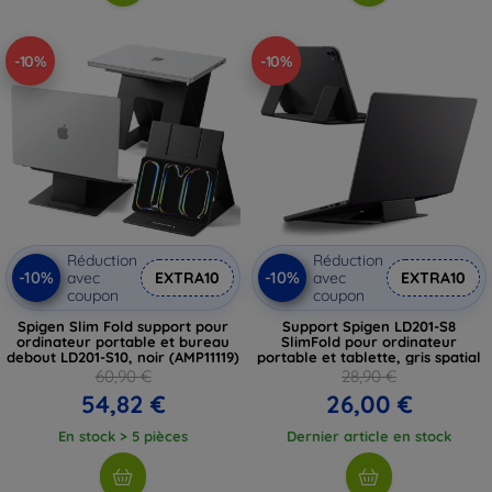
-10%
-10%
Réduction
Réduction
-10%
-10%
avec
EXTRA10
avec
EXTRA10
coupon
coupon
Spigen Slim Fold support pour
Support Spigen LD201-S8
ordinateur portable et bureau
SlimFold pour ordinateur
debout LD201-S10, noir (AMP11119)
portable et tablette, gris spatial
60,90 €
28,90 €
54,82 €
26,00 €
En stock > 5 pièces
Dernier article en stock