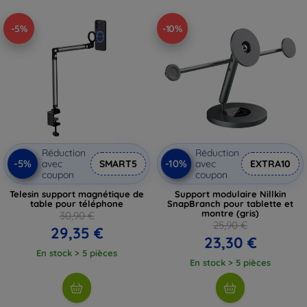
-5%
-10%
Réduction
Réduction
-5%
-10%
avec
SMART5
avec
EXTRA10
coupon
coupon
Telesin support magnétique de
Support modulaire Nillkin
table pour téléphone
SnapBranch pour tablette et
montre (gris)
30,90 €
25,90 €
29,35 €
23,30 €
En stock > 5 pièces
En stock > 5 pièces