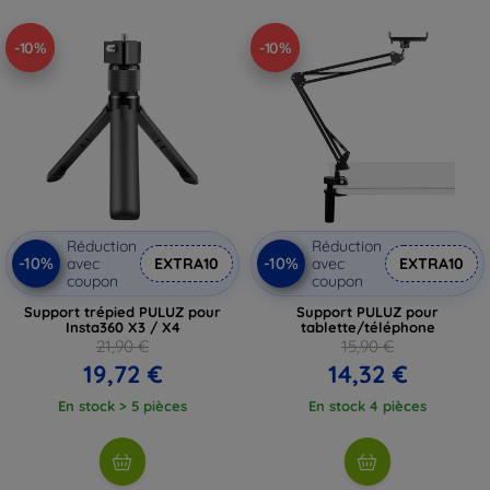
-10%
-10%
Réduction
Réduction
-10%
-10%
avec
EXTRA10
avec
EXTRA10
coupon
coupon
Support trépied PULUZ pour
Support PULUZ pour
Insta360 X3 / X4
tablette/téléphone
21,90 €
15,90 €
19,72 €
14,32 €
En stock > 5 pièces
En stock 4 pièces