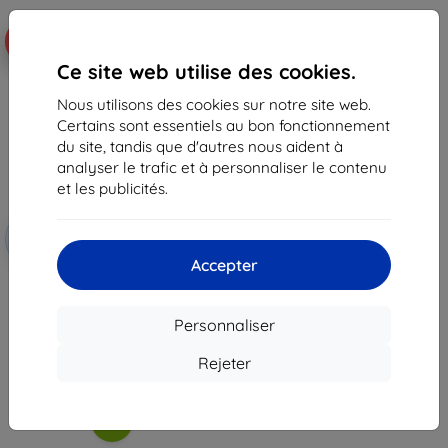
-42%
Ce site web utilise des cookies.
Nous utilisons des cookies sur notre site web.
Certains sont essentiels au bon fonctionnement
du site, tandis que d'autres nous aident à
analyser le trafic et à personnaliser le contenu
et les publicités.
Réduction
-10%
avec
EXTRA10
coupon
Accepter
Wilma Stop Plastic Seahorse
pour iPhone XR jaune
(WPC1017ORIPXR)
Personnaliser
39,90 €
23,30 €
Rejeter
Dernier article en stock