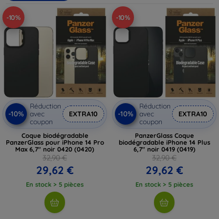
protégeant efficacement votre appareil. Parcourez notre
-10%
-10%
collection écoresponsable et faites un geste pour
l'environnement sans compromettre votre style!
Réduction
Réduction
-10%
-10%
avec
EXTRA10
avec
EXTRA10
coupon
coupon
Coque biodégradable
PanzerGlass Coque
PanzerGlass pour iPhone 14 Pro
biodégradable iPhone 14 Plus
Max 6,7" noir 0420 (0420)
6,7" noir 0419 (0419)
32,90 €
32,90 €
29,62 €
29,62 €
En stock > 5 pièces
En stock > 5 pièces