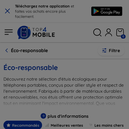
×
Téléchargez notre application
et
faites vos achats encore plus
facilement.
0
Éco-responsable
Filtre
Éco-responsable
Découvrez notre sélection d'étuis écologiques pour
téléphones portables, conçus pour allier style et respect de
l'environnement. Fabriqués à partir de matériaux durables
et renouvelables, nos étuis offrent une protection optimale
tout en minimisant l'impact environnemental. Que vous
cherchiez une finition naturelle, un design épuré ou des
couleurs tendance, nos options variées satisferont toutes
plus d'informations
vos préférences écologiques. En choisissant nos étuis, vous
Recommandés
Meilleures ventes
Les moins chers
contribuez à la préservation de notre planète, tout en