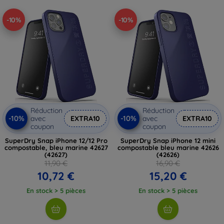
-10%
-10%
Réduction
Réduction
-10%
-10%
avec
EXTRA10
avec
EXTRA10
coupon
coupon
SuperDry Snap iPhone 12/12 Pro
SuperDry Snap iPhone 12 mini
compostable, bleu marine 42627
compostable bleu marine 42626
(42627)
(42626)
11,90 €
16,90 €
10,72 €
15,20 €
En stock > 5 pièces
En stock > 5 pièces