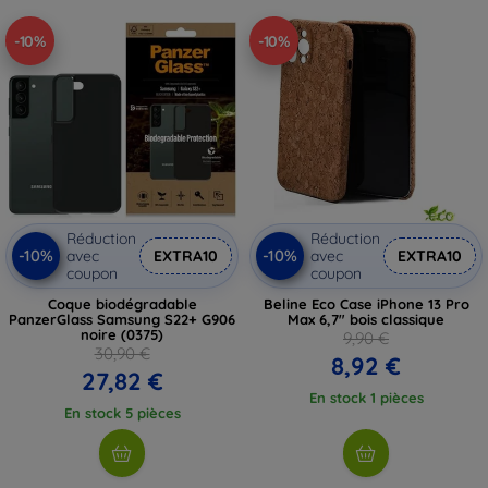
-10%
-10%
Réduction
Réduction
-10%
-10%
avec
EXTRA10
avec
EXTRA10
coupon
coupon
Coque biodégradable
Beline Eco Case iPhone 13 Pro
PanzerGlass Samsung S22+ G906
Max 6,7" bois classique
noire (0375)
9,90 €
30,90 €
8,92 €
27,82 €
En stock 1 pièces
En stock 5 pièces