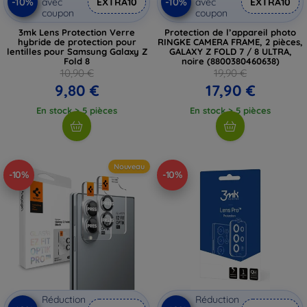
-10%
-10%
avec
EXTRA10
avec
EXTRA10
coupon
coupon
3mk Lens Protection Verre
Protection de l’appareil photo
hybride de protection pour
RINGKE CAMERA FRAME, 2 pièces,
lentilles pour Samsung Galaxy Z
GALAXY Z FOLD 7 / 8 ULTRA,
Fold 8
noire (8800380460638)
10,90 €
19,90 €
9,80 €
17,90 €
En stock > 5 pièces
En stock > 5 pièces
Nouveau
-10%
-10%
Réduction
Réduction