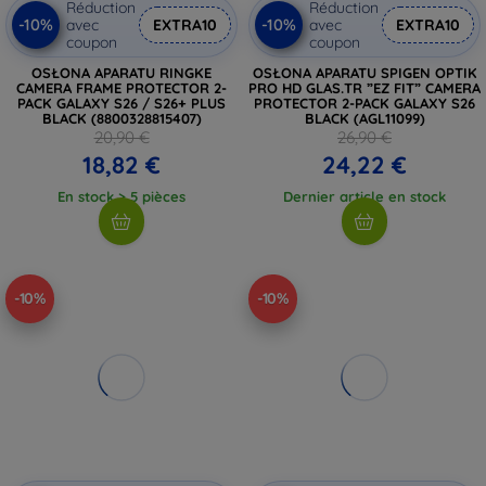
Réduction
Réduction
-10%
-10%
avec
EXTRA10
avec
EXTRA10
coupon
coupon
OSŁONA APARATU RINGKE
OSŁONA APARATU SPIGEN OPTIK
CAMERA FRAME PROTECTOR 2-
PRO HD GLAS.TR ”EZ FIT” CAMERA
PACK GALAXY S26 / S26+ PLUS
PROTECTOR 2-PACK GALAXY S26
BLACK (8800328815407)
BLACK (AGL11099)
20,90 €
26,90 €
18,82 €
24,22 €
En stock > 5 pièces
Dernier article en stock
-10%
-10%