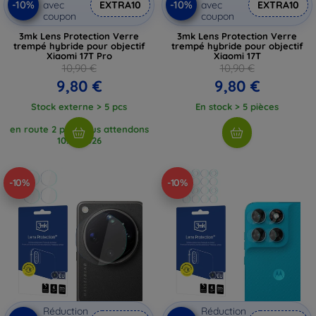
-10%
-10%
avec
EXTRA10
avec
EXTRA10
coupon
coupon
3mk Lens Protection Verre
3mk Lens Protection Verre
trempé hybride pour objectif
trempé hybride pour objectif
Xiaomi 17T Pro
Xiaomi 17T
10,90 €
10,90 €
9,80 €
9,80 €
Stock externe > 5 pcs
En stock > 5 pièces
en route 2 pcs, nous attendons
10. 8. 2026
-10%
-10%
Réduction
Réduction