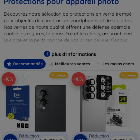
Protections pour appareil photo
Découvrez notre sélection de protections en verre trempé
pour objectifs de caméras de smartphones et de tablettes.
Nos verres de haute qualité offrent une défense optimale
contre les rayures, la poussière et les chocs, assurant ainsi
la clarté et la performance de vos prises de vue. Conçus
pour s'intégrer parfaitement, ces protecteurs transparents
préservent l'esthétique de votre appareil tout en offrant
plus d'informations
une résistance supérieure. Protégez vos précieux objectifs
Recommandés
Meilleures ventes
Les moins chers
sans compromettre la qualité de vos photos et vidéos avec
nos solutions innovantes adaptées à une large gamme de
Nouveau
Nouveau
-10%
-10%
marques et de modèles. Investissez dans la tranquillité
d'esprit et maximisez la durée de vie de vos appareils
mobiles avec notre collection de verres de protection pour
caméras.
Réduction
Réduction