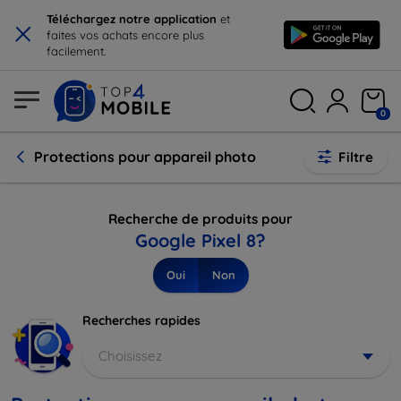
×
Téléchargez notre application
et
faites vos achats encore plus
facilement.
0
Protections pour appareil photo
Filtre
Recherche de produits pour
Google Pixel 8?
Oui
Non
Recherches rapides
Choisissez