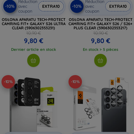
Réduction
Réduction
-10%
-10%
avec
EXTRA10
avec
EXTRA10
coupon
coupon
OSŁONA APARATU TECH-PROTECT
OSŁONA APARATU TECH-PROTECT
CAMRING FIT+ GALAXY S26 ULTRA
CAMRING FIT+ GALAXY S26 / S26+
CLEAR (5906302353231)
PLUS CLEAR (5906302353217)
10,90 €
10,90 €
9,80 €
9,80 €
Dernier article en stock
En stock > 5 pièces
-10%
-10%