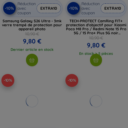
Réduction
Réduction
-10%
-10%
avec
EXTRA10
avec
EXTRA10
coupon
coupon
Samsung Galaxy S26 Ultra - 3mk
TECH-PROTECT CamRing FIT+
verre trempé de protection pour
protection d'objectif pour Xiaomi
appareil photo
Poco M8 Pro / Redmi Note 15 Pro
5G / 15 Pro+ Plus 5G noir
10,90 €
(5906302352845)
10,90 €
9,80 €
9,80 €
Dernier article en stock
En stock > 5 pièces
-10%
-10%