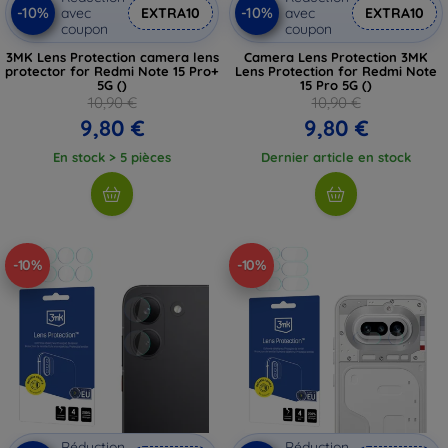
-10%
-10%
avec
EXTRA10
avec
EXTRA10
coupon
coupon
3MK Lens Protection camera lens
Camera Lens Protection 3MK
protector for Redmi Note 15 Pro+
Lens Protection for Redmi Note
5G ()
15 Pro 5G ()
10,90 €
10,90 €
9,80 €
9,80 €
En stock > 5 pièces
Dernier article en stock
-10%
-10%
Réduction
Réduction