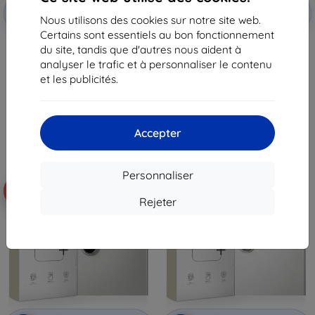
Réduction
Réduction
-10%
-10%
avec
EXTRA10
avec
EXTRA10
Nous utilisons des cookies sur notre site web.
coupon
coupon
Certains sont essentiels au bon fonctionnement
Protection for the camera lens
OSŁONA APARATU RINGKE
du site, tandis que d'autres nous aident à
3MK Lens Protection for
CAMERA FULL COVER 2-PACK
analyser le trafic et à personnaliser le contenu
Motorola Edge 60 Neo 5G ()
GALAXY A37 / A57 5G BLACK
(8800328818200)
10,90 €
et les publicités.
13,90 €
9,80 €
12,50 €
En stock > 5 pièces
En stock > 5 pièces
Accepter
Personnaliser
-10%
-10%
Rejeter