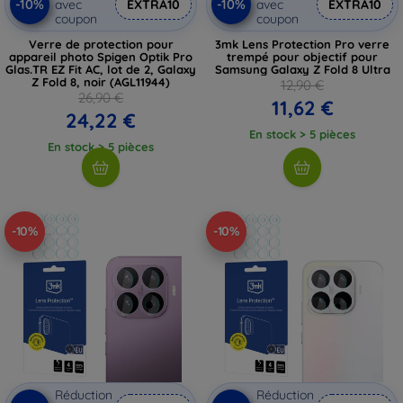
-10%
-10%
avec
EXTRA10
avec
EXTRA10
coupon
coupon
Verre de protection pour
3mk Lens Protection Pro verre
appareil photo Spigen Optik Pro
trempé pour objectif pour
Glas.TR EZ Fit AC, lot de 2, Galaxy
Samsung Galaxy Z Fold 8 Ultra
Z Fold 8, noir (AGL11944)
12,90 €
26,90 €
11,62 €
24,22 €
En stock > 5 pièces
En stock > 5 pièces
-10%
-10%
Réduction
Réduction