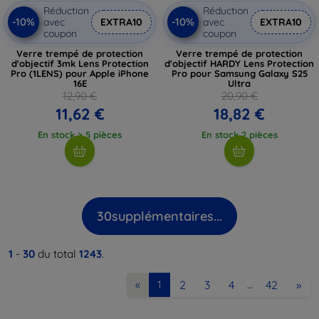
Réduction
Réduction
-10%
-10%
avec
EXTRA10
avec
EXTRA10
coupon
coupon
Verre trempé de protection
Verre trempé de protection
d'objectif 3mk Lens Protection
d'objectif HARDY Lens Protection
Pro (1LENS) pour Apple iPhone
Pro pour Samsung Galaxy S25
16E
Ultra
12,90 €
20,90 €
11,62 €
18,82 €
En stock > 5 pièces
En stock 2 pièces
30
supplémentaires...
1
-
30
du total
1243
.
2
3
4
42
»
«
1
…