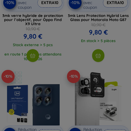
-10%
-10%
avec
EXTRA10
avec
EXTRA10
coupon
coupon
3mk verre hybride de protection
3mk Lens Protection Hybrid Lens
pour l’objectif, pour Oppo Find
Glass pour Motorola Moto G87
X9 Ultra
10,90 €
10,90 €
9,80 €
9,80 €
En stock > 5 pièces
Stock externe > 5 pcs
en route 1 pcs, nous attendons
10. 8. 2026
-10%
-10%
Réduction
Réduction