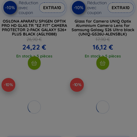
Réduction
Réduction
-10%
-10%
avec
EXTRA10
avec
EXTRA10
coupon
coupon
OSŁONA APARATU SPIGEN OPTIK
Glass for Camera UNIQ Optix
PRO HD GLAS.TR ”EZ FIT” CAMERA
Aluminium Camera Lens for
PROTECTOR 2-PACK GALAXY S26+
Samsung Galaxy S26 Ultra black
PLUS BLACK (AGL11088)
(UNIQ-GS26U-ALENSBLK)
26,90 €
17,90 €
24,22 €
16,12 €
En stock > 5 pièces
En stock > 5 pièces
-10%
-10%