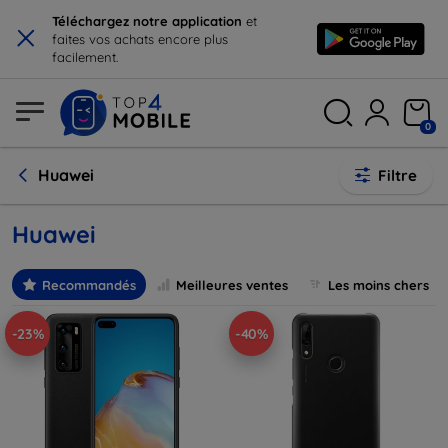
×
Téléchargez notre application
et
faites vos achats encore plus
facilement.
0
Huawei
Filtre
Huawei
Recommandés
Meilleures ventes
Les moins chers
-23%
-40%