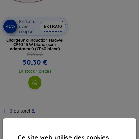
Réduction
-10%
avec
EXTRA10
coupon
Chargeur à induction Huawei
CP60 15 W blanc (sans
adaptateur) (CP60 blanc)
55,90 €
50,30 €
En stock 1 pièces
1
-
3
du total
3
.
«
1
»
Ce site web utilise des cookies.