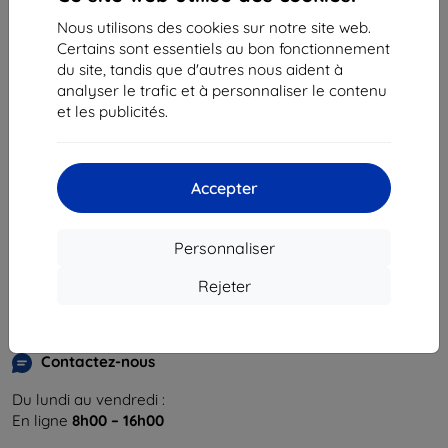
Nous utilisons des cookies sur notre site web.
Certains sont essentiels au bon fonctionnement
du site, tandis que d'autres nous aident à
analyser le trafic et à personnaliser le contenu
et les publicités.
Shield-Sk s.r.o.
Ulica Rudolfa Mocka 3750/2A
841 04 Bratislava
Accepter
Numéro d’identification d’entreprise :
46701494
N° de TVA :
SK2023549671
Personnaliser
Contacts
Rejeter
info@top4mobile.eu
Contactez-nous
Du lundi au vendredi :
En ligne
8h00 – 16h00