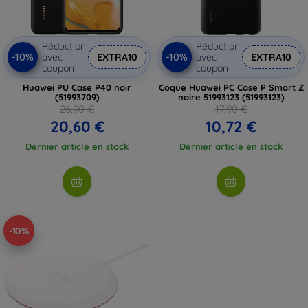
Réduction
Réduction
-10%
-10%
avec
EXTRA10
avec
EXTRA10
coupon
coupon
Huawei PU Case P40 noir
Coque Huawei PC Case P Smart Z
(51993709)
noire 51993123 (51993123)
26,90 €
17,90 €
20,60 €
10,72 €
Dernier article en stock
Dernier article en stock
-10%