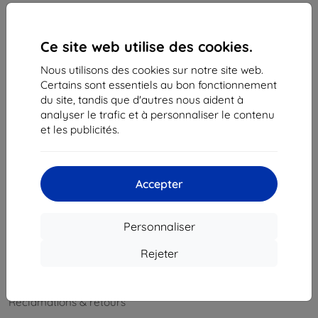
info@top4mobile.eu
Contactez-nous
Ce site web utilise des cookies.
Du lundi au vendredi :
Nous utilisons des cookies sur notre site web.
En ligne
8h00 – 16h00
Certains sont essentiels au bon fonctionnement
du site, tandis que d'autres nous aident à
Samedi et dimanche :
analyser le trafic et à personnaliser le contenu
Hors ligne
et les publicités.
Achats
Accepter
Livraison & paiement
Blog
Personnaliser
Cashback
Rejeter
Retours faciles
Réclamations & retours