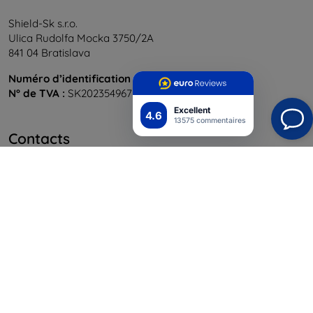
Shield-Sk s.r.o.
Ulica Rudolfa Mocka 3750/2A
841 04 Bratislava
Numéro d’identification d’entreprise :
46701494
N° de TVA :
SK2023549671
Excellent
4.6
13575 commentaires
Contacts
info@top4mobile.eu
Contactez-nous
Du lundi au vendredi :
En ligne
8h00 – 16h00
Samedi et dimanche :
Hors ligne