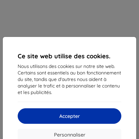
Sonoff
Ce site web utilise des cookies.
Support Sonoff NSPanel, noir (6920075778151)
Nous utilisons des cookies sur notre site web.
Support noir pour panneau intelligent, base de bureau
Certains sont essentiels au bon fonctionnement
stable compatible NSPanel/NSPanel Pro. Installation facile
du site, tandis que d'autres nous aident à
et contrôle pratique des appareils
analyser le trafic et à personnaliser le contenu
Description et caractéristiques
et les publicités.
13,90 €
13,20 €
Accepter
Prix HT
11,00 €
Personnaliser
Ajouter au
Réduction avec coupon