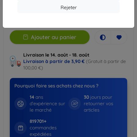
-5%
SMART5
panier
Rejeter
En stock > 5 pièces
Ajouter au panier
Livraison le 14. août - 18. août
Livraison à partir de
3,90 €
(Gratuit à partir de
100,00 €)
Pourquoi faire ses achats chez nous ?
14
ans
30
jours pour
d’expérience sur
retourner vos
le marché
articles
819701+
commandes
expédiées