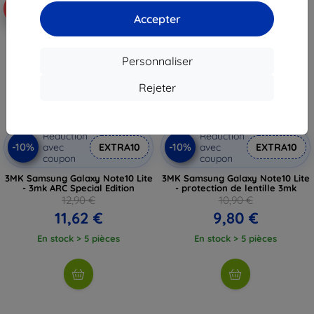
-10%
-10%
Accepter
Personnaliser
Rejeter
Réduction
Réduction
-10%
-10%
avec
EXTRA10
avec
EXTRA10
coupon
coupon
3MK Samsung Galaxy Note10 Lite
3MK Samsung Galaxy Note10 Lite
- 3mk ARC Special Edition
- protection de lentille 3mk
12,90 €
10,90 €
11,62 €
9,80 €
En stock > 5 pièces
En stock > 5 pièces