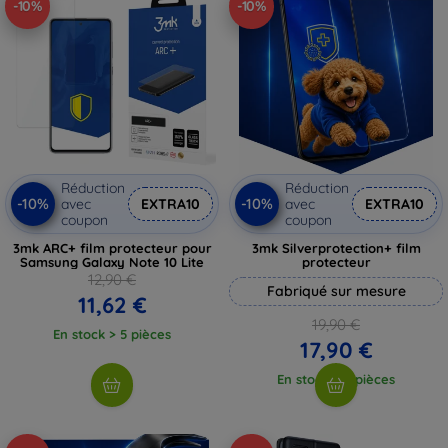
-10%
-10%
Réduction
Réduction
-10%
-10%
avec
EXTRA10
avec
EXTRA10
coupon
coupon
3mk ARC+ film protecteur pour
3mk Silverprotection+ film
Samsung Galaxy Note 10 Lite
protecteur
12,90 €
Fabriqué sur mesure
11,62 €
19,90 €
En stock > 5 pièces
17,90 €
En stock > 5 pièces