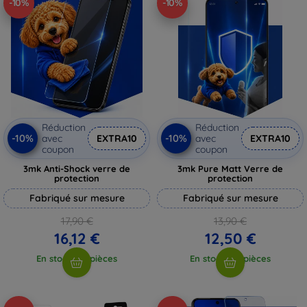
-10%
-10%
Réduction
Réduction
-10%
-10%
avec
EXTRA10
avec
EXTRA10
coupon
coupon
3mk Anti-Shock verre de
3mk Pure Matt Verre de
protection
protection
Fabriqué sur mesure
Fabriqué sur mesure
17,90 €
13,90 €
16,12 €
12,50 €
En stock > 5 pièces
En stock > 5 pièces