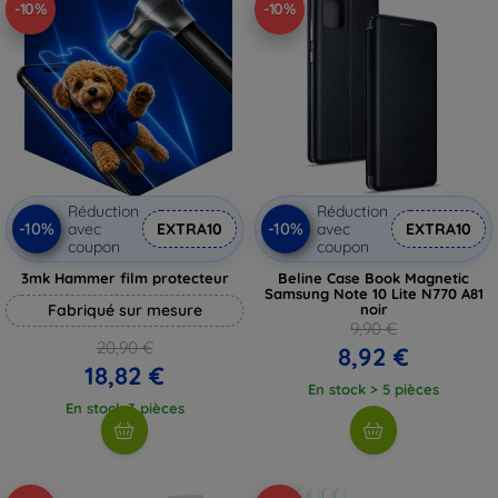
-10%
-10%
Réduction
Réduction
-10%
-10%
avec
EXTRA10
avec
EXTRA10
coupon
coupon
3mk Hammer film protecteur
Beline Case Book Magnetic
Samsung Note 10 Lite N770 A81
Fabriqué sur mesure
noir
9,90 €
20,90 €
8,92 €
18,82 €
En stock > 5 pièces
En stock 3 pièces