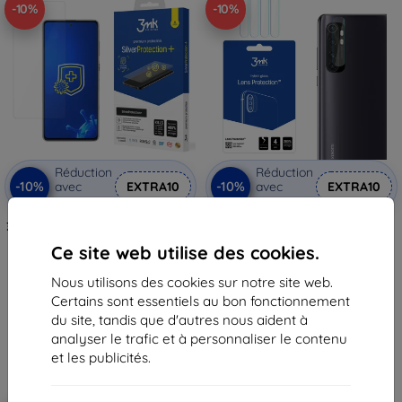
-10%
-10%
Réduction
Réduction
-10%
-10%
avec
EXTRA10
avec
EXTRA10
coupon
coupon
3MK Samsung Galaxy Note10 Lite
3MK Xiaomi Mi Note 10 Lite -
- 3mk SilverProtection+
protection de lentille 3mk
Ce site web utilise des cookies.
(5903108302920)
10,90 €
13,90 €
9,80 €
Nous utilisons des cookies sur notre site web.
12,50 €
Certains sont essentiels au bon fonctionnement
En stock > 5 pièces
En stock > 5 pièces
du site, tandis que d'autres nous aident à
analyser le trafic et à personnaliser le contenu
et les publicités.