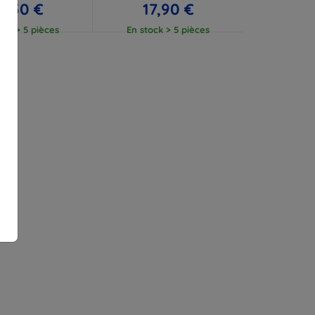
2,50 €
17,90 €
ock > 5 pièces
En stock > 5 pièces