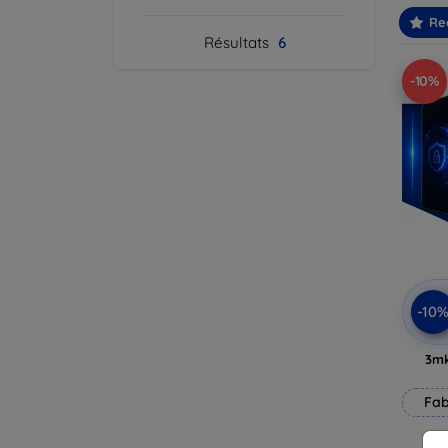
Re
Résultats
6
-10%
-10
3mk
Fab