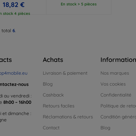
18,82 €
En stock > 5 pièces
n stock 4 pièces
 total
6
.
acts
Achats
Informatio
op4mobile.eu
Livraison & paiement
Nos marques
Blog
Vos cookies
ntactez-nous
Cashback
Confidentialité
i au vendredi :
ne
8h00 – 16h00
Retours faciles
Politique de reto
 et dimanche :
Réclamations & retours
Conditión génér
igne
Contact
Blog