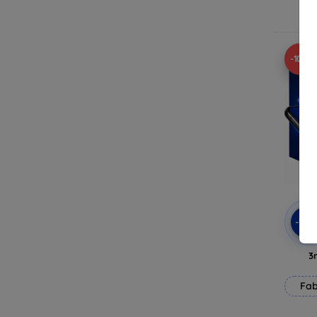
E
-10%
-10
3
Fab