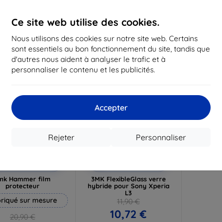
19,72 €
16,12 €
1
Ce site web utilise des cookies.
n stock 3 pièces
En stock > 5 pièces
En st
Nous utilisons des cookies sur notre site web. Certains
-10%
sont essentiels au bon fonctionnement du site, tandis que
d'autres nous aident à analyser le trafic et à
personnaliser le contenu et les publicités.
Accepter
Rejeter
Personnaliser
Réduction
Réduction
%
-10%
avec
EXTRA10
avec
EXTRA10
coupon
coupon
mk Hammer film
3MK FlexibleGlass verre
protecteur
hybride pour Sony Xperia
L3
riqué sur mesure
11,90 €
10,72 €
20,90 €