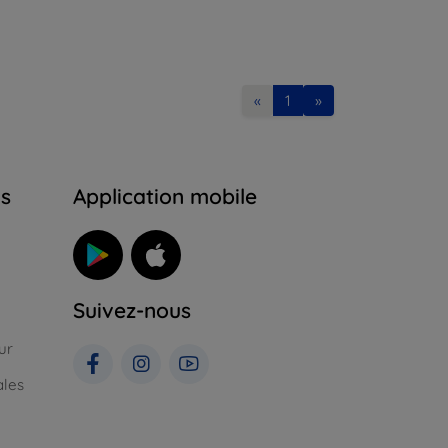
«
1
»
ns
Application mobile
Suivez-nous
ur
ales