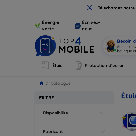
×
Téléchargez notre
Énergie
Écrivez-
verte
nous
Besoin d
Salut, bie
boutique en
Étuis
Protection d’écran
Catalogue
Étui
FILTRE
Disponibilité
Fabricant