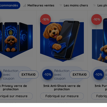
commandés
Meilleures ventes
Les moins chers
Les pl
-10%
-10%
Réduction
Réduction
R
%
-10%
-10%
avec
EXTRA10
avec
EXTRA10
a
coupon
coupon
 Privacy verre de
3mk Anti-Shock verre de
3mk Pur
protection
protection
p
riqué sur mesure
Fabriqué sur mesure
Fabriq
21,90 €
17,90 €