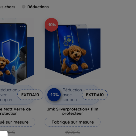
us chers
Réductions
-10%
éduction
Réduction
-10%
vec
EXTRA10
avec
EXTRA10
coupon
coupon
e Matt Verre de
3mk Silverprotection+ film
rotection
protecteur
ué sur mesure
Fabriqué sur mesure
13,90 €
19,90 €