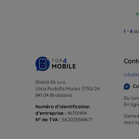
E
1
-
6
du
Cont
info@t
Shield-Sk s.r.o.
Co
Ulica Rudolfa Mocka 3750/2A
841 04 Bratislava
Du lund
En lig
Numéro d’identification
d’entreprise :
46701494
Samedi
N° de TVA :
SK2023549671
Hors l