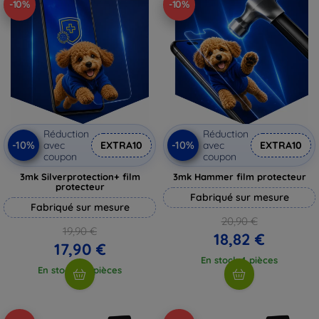
-10%
-10%
Réduction
Réduction
-10%
-10%
avec
EXTRA10
avec
EXTRA10
coupon
coupon
3mk Silverprotection+ film
3mk Hammer film protecteur
protecteur
Fabriqué sur mesure
Fabriqué sur mesure
20,90 €
19,90 €
18,82 €
17,90 €
En stock 4 pièces
En stock > 5 pièces