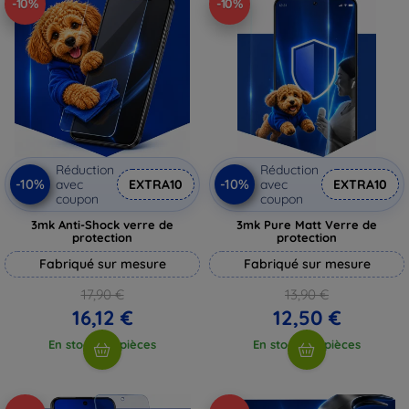
-10%
-10%
Réduction
Réduction
-10%
-10%
avec
EXTRA10
avec
EXTRA10
coupon
coupon
3mk Anti-Shock verre de
3mk Pure Matt Verre de
protection
protection
Fabriqué sur mesure
Fabriqué sur mesure
17,90 €
13,90 €
16,12 €
12,50 €
En stock > 5 pièces
En stock > 5 pièces