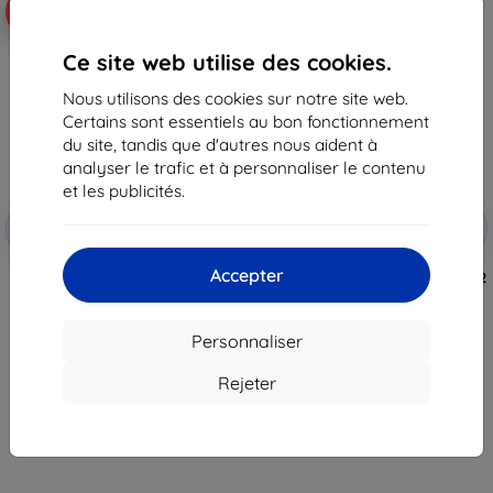
-10%
-10%
Ce site web utilise des cookies.
Nous utilisons des cookies sur notre site web.
Certains sont essentiels au bon fonctionnement
du site, tandis que d'autres nous aident à
analyser le trafic et à personnaliser le contenu
et les publicités.
Réduction
Réduction
-10%
-10%
avec
EXTRA10
avec
EXTRA10
coupon
coupon
Accepter
3MK Xiaomi POCO F2 Pro - 3mk
3MK Lens Protect Xiaomi Poco F2
SilverProtection+
Pro protection de lentille de
caméra 4 pièces
13,90 €
10,90 €
12,50 €
Personnaliser
9,80 €
En stock > 5 pièces
Rejeter
En stock > 5 pièces