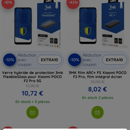
-10%
-42%
Réduction
Réduction
-10%
-10%
avec
EXTRA10
avec
EXTRA10
coupon
coupon
Verre hybride de protection 3mk
3MK film ARC+ FS Xiaomi POCO
FlexibleGlass pour Xiaomi POCO
F2 Pro, film intégral écran
F2 Pro 5G
13,90 €
11,90 €
8,02 €
10,72 €
En stock 2 pièces
En stock > 5 pièces