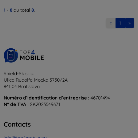
1
-
8
du total
8
.
«
1
»
Shield-Sk s.r.o.
Ulica Rudolfa Mocka 3750/2A
841 04 Bratislava
Numéro d’identification d’entreprise :
46701494
N° de TVA :
SK2023549671
Contacts
info@top4mobile.eu