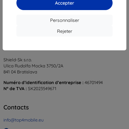
1
-
5
du total
5
.
Accepter
«
1
»
Personnaliser
Rejeter
Shield-Sk s.r.o.
Ulica Rudolfa Mocka 3750/2A
841 04 Bratislava
Numéro d’identification d’entreprise :
46701494
N° de TVA :
SK2023549671
Contacts
info@top4mobile.eu