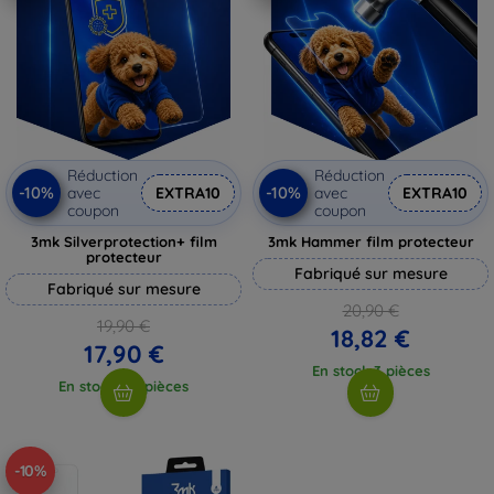
Réduction
Réduction
-10%
-10%
avec
EXTRA10
avec
EXTRA10
coupon
coupon
3mk Silverprotection+ film
3mk Hammer film protecteur
protecteur
Fabriqué sur mesure
Fabriqué sur mesure
20,90 €
19,90 €
18,82 €
17,90 €
En stock 3 pièces
En stock > 5 pièces
-10%