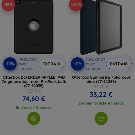
-10%
-39%
Réduction
Réduction
-10%
-10%
avec
EXTRA10
avec
EXTRA10
coupon
coupon
Otterbox DEFENDER APPLEE IPAD
Otterbox Symmetry Folio pour
7e génération, noir, ProPack bulk
blue (77-62046)
(77-62035)
54,90 €
82,90 €
33,22 €
74,60 €
Dernier article en stock
En stock > 5 pièces