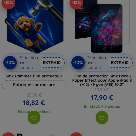
-10%
-10%
Réduction
Réduction
-10%
-10%
avec
EXTRA10
avec
EXTRA10
coupon
coupon
3mk Hammer film protecteur
Film de protection 3mk Hardy
Paper Effect pour Apple iPad 8
Fabriqué sur mesure
(A12) /9 gen (A13) 10,2"
19,90 €
20,90 €
17,90 €
18,82 €
En stock > 5 pièces
En stock 4 pièces