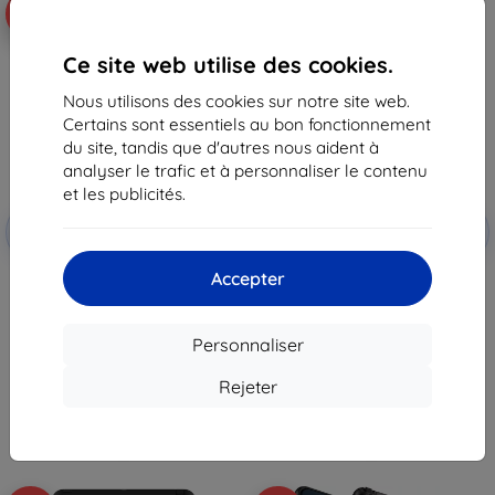
-10%
-47%
Ce site web utilise des cookies.
Nous utilisons des cookies sur notre site web.
Certains sont essentiels au bon fonctionnement
du site, tandis que d'autres nous aident à
analyser le trafic et à personnaliser le contenu
et les publicités.
Réduction
Réduction
-10%
-10%
avec
EXTRA10
avec
EXTRA10
coupon
coupon
Accepter
3MK Soft Tablet housse iPad
OTTERBOX EZGRAB APPLE
10,2" 7/8/9 gen noir
IPAD/8. /7. GEN GALAXY RUNNER
BLEU CLAIR (77-83271)
27,90 €
65,90 €
25,12 €
Personnaliser
35,02 €
En stock > 5 pièces
Rejeter
Dernier article en stock