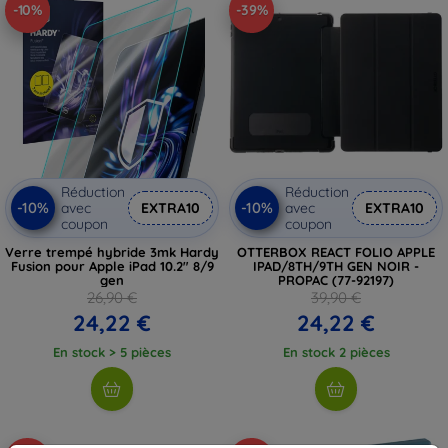
-10%
-39%
Réduction
Réduction
-10%
-10%
avec
EXTRA10
avec
EXTRA10
coupon
coupon
Verre trempé hybride 3mk Hardy
OTTERBOX REACT FOLIO APPLE
Fusion pour Apple iPad 10.2" 8/9
IPAD/8TH/9TH GEN NOIR -
gen
PROPAC (77-92197)
26,90 €
39,90 €
24,22 €
24,22 €
En stock > 5 pièces
En stock 2 pièces