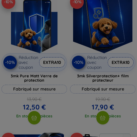
-10%
-10%
Réduction
Réduction
-10%
-10%
avec
EXTRA10
avec
EXTRA10
coupon
coupon
3mk Pure Matt Verre de
3mk Silverprotection+ film
protection
protecteur
Fabriqué sur mesure
Fabriqué sur mesure
13,90 €
19,90 €
12,50 €
17,90 €
En stock > 5 pièces
En stock > 5 pièces