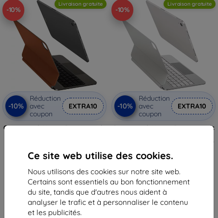
Livraison gratuite
Livraison gratuite
-10%
-10%
Réduction
Réduction
-10%
-10%
avec
EXTRA10
avec
EXTRA10
coupon
coupon
Coque UNIQ Venno Pro Magnetic
Coque UNIQ Venno Pro Magnetic
avec clavier pour iPad Air 11"
Smart avec clavier pour iPad Air
(2024/25) et Air 10,9" (2022/20)
11" (2024/25) | Air 10,9" (2022/20)
blanche
(UNIQ-PDA11(M2)-VENPROCWHT)
Ce site web utilise des cookies.
144,90 €
154,90 €
130,42 €
139,40 €
Nous utilisons des cookies sur notre site web.
Certains sont essentiels au bon fonctionnement
En stock 3 pièces
En stock > 5 pièces
du site, tandis que d'autres nous aident à
analyser le trafic et à personnaliser le contenu
et les publicités.