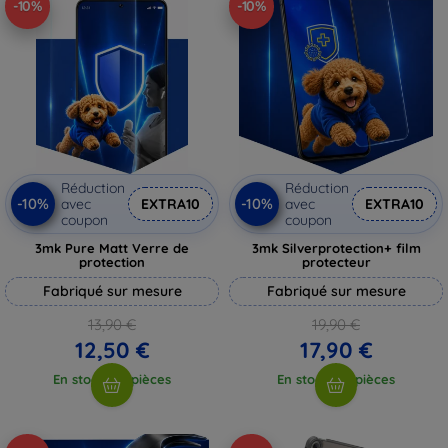
-10%
-10%
Réduction
Réduction
-10%
-10%
avec
EXTRA10
avec
EXTRA10
coupon
coupon
3mk Pure Matt Verre de
3mk Silverprotection+ film
protection
protecteur
Fabriqué sur mesure
Fabriqué sur mesure
13,90 €
19,90 €
12,50 €
17,90 €
En stock > 5 pièces
En stock > 5 pièces