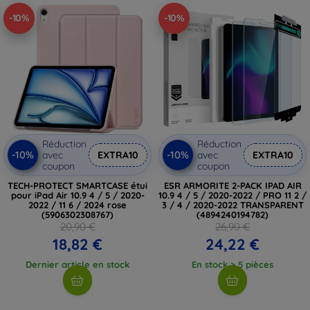
-10%
-10%
Réduction
Réduction
-10%
-10%
avec
EXTRA10
avec
EXTRA10
coupon
coupon
TECH-PROTECT SMARTCASE étui
ESR ARMORITE 2-PACK IPAD AIR
pour iPad Air 10.9 4 / 5 / 2020-
10.9 4 / 5 / 2020-2022 / PRO 11 2 /
2022 / 11 6 / 2024 rose
3 / 4 / 2020-2022 TRANSPARENT
(5906302308767)
(4894240194782)
20,90 €
26,90 €
18,82 €
24,22 €
Dernier article en stock
En stock > 5 pièces