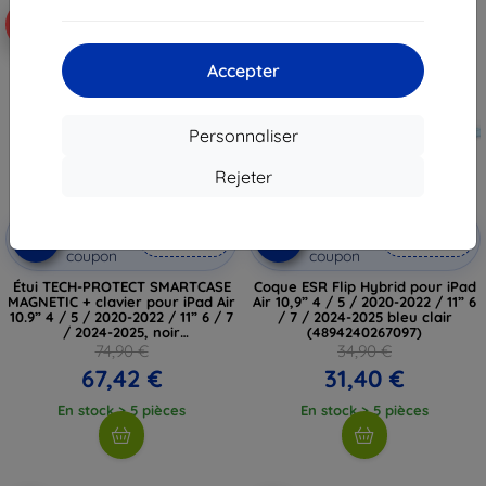
-10%
-10%
Accepter
Personnaliser
Rejeter
Réduction
Réduction
-10%
-10%
avec
EXTRA10
avec
EXTRA10
coupon
coupon
Étui TECH-PROTECT SMARTCASE
Coque ESR Flip Hybrid pour iPad
MAGNETIC + clavier pour iPad Air
Air 10,9” 4 / 5 / 2020-2022 / 11” 6
10.9” 4 / 5 / 2020-2022 / 11” 6 / 7
/ 7 / 2024-2025 bleu clair
/ 2024-2025, noir
(4894240267097)
(5906302363469)
74,90 €
34,90 €
67,42 €
31,40 €
En stock > 5 pièces
En stock > 5 pièces