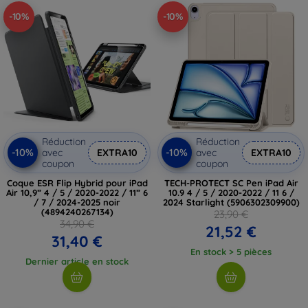
-10%
-10%
Réduction
Réduction
-10%
-10%
avec
EXTRA10
avec
EXTRA10
coupon
coupon
Coque ESR Flip Hybrid pour iPad
TECH-PROTECT SC Pen iPad Air
Air 10,9” 4 / 5 / 2020-2022 / 11” 6
10.9 4 / 5 / 2020-2022 / 11 6 /
/ 7 / 2024-2025 noir
2024 Starlight (5906302309900)
(4894240267134)
23,90 €
34,90 €
21,52 €
31,40 €
En stock > 5 pièces
Dernier article en stock