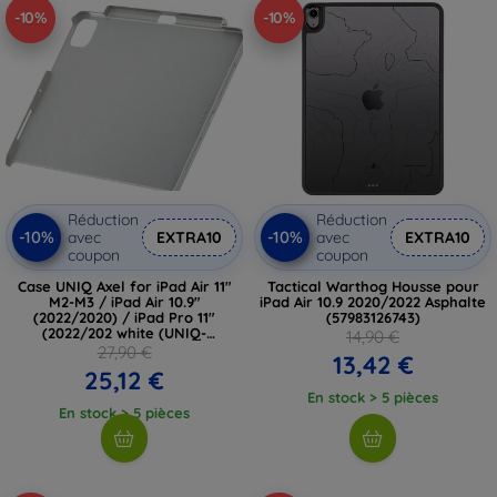
-10%
-10%
Réduction
Réduction
-10%
-10%
avec
EXTRA10
avec
EXTRA10
coupon
coupon
Case UNIQ Axel for iPad Air 11"
Tactical Warthog Housse pour
M2-M3 / iPad Air 10.9"
iPad Air 10.9 2020/2022 Asphalte
(2022/2020) / iPad Pro 11"
(57983126743)
(2022/202 white (UNIQ-
14,90 €
PDA11(M2)-AXELCWHT)
27,90 €
13,42 €
25,12 €
En stock > 5 pièces
En stock > 5 pièces