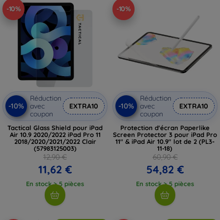
-10%
-10%
Réduction
Réduction
-10%
-10%
avec
EXTRA10
avec
EXTRA10
coupon
coupon
Tactical Glass Shield pour iPad
Protection d'écran Paperlike
Air 10.9 2020/2022 iPad Pro 11
Screen Protector 3 pour iPad Pro
2018/2020/2021/2022 Clair
11" & iPad Air 10.9" lot de 2 (PL3-
(57983125003)
11-18)
12,90 €
60,90 €
11,62 €
54,82 €
En stock > 5 pièces
En stock > 5 pièces