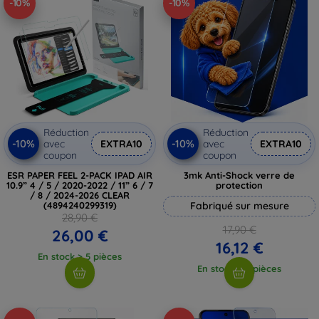
-10%
-10%
Réduction
Réduction
-10%
-10%
avec
EXTRA10
avec
EXTRA10
coupon
coupon
ESR PAPER FEEL 2-PACK IPAD AIR
3mk Anti-Shock verre de
10.9” 4 / 5 / 2020-2022 / 11” 6 / 7
protection
/ 8 / 2024-2026 CLEAR
(4894240299319)
Fabriqué sur mesure
28,90 €
17,90 €
26,00 €
16,12 €
En stock > 5 pièces
En stock > 5 pièces