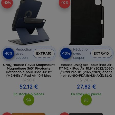
-10%
-10%
Réduction
Réduction
-10%
-10%
avec
EXTRA10
avec
EXTRA10
coupon
coupon
UNIQ Housse Rovus Snapmount
Housse UNIQ Axel pour iPad Air
Magnétique 360° Pivotante
11" M2 / iPad Air 10.9" (2022/2020)
Détachable pour iPad Air 11"
/ iPad Pro 11" (2022/2021) ébène
(M2/M3) / iPad Air 10.9 bleu
noir (UNIQ-PDA11(M2)-AXELBLK)
57,90 €
30,90 €
52,12 €
27,82 €
En stock > 5 pièces
En stock > 5 pièces