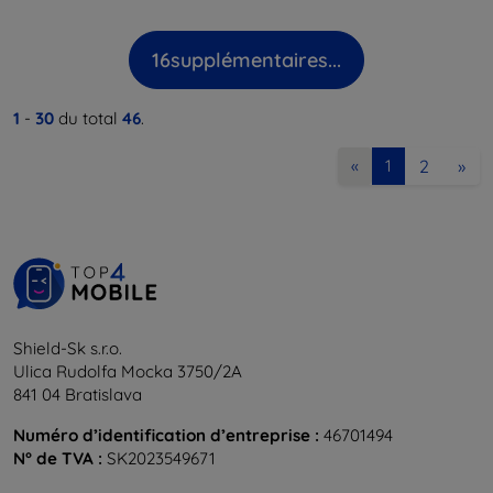
16
supplémentaires...
1
-
30
du total
46
.
2
»
«
1
Shield-Sk s.r.o.
Ulica Rudolfa Mocka 3750/2A
841 04 Bratislava
Numéro d’identification d’entreprise :
46701494
N° de TVA :
SK2023549671