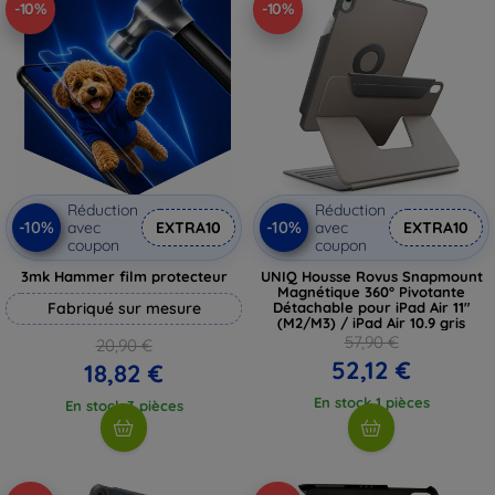
-10%
-10%
Réduction
Réduction
-10%
-10%
avec
EXTRA10
avec
EXTRA10
coupon
coupon
3mk Hammer film protecteur
UNIQ Housse Rovus Snapmount
Magnétique 360° Pivotante
Fabriqué sur mesure
Détachable pour iPad Air 11"
(M2/M3) / iPad Air 10.9 gris
57,90 €
20,90 €
52,12 €
18,82 €
En stock 1 pièces
En stock 3 pièces