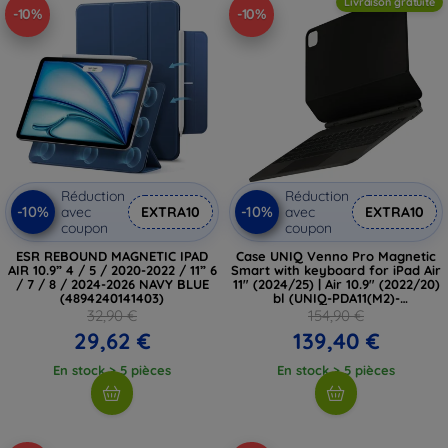
Livraison gratuite
-10%
-10%
Réduction
Réduction
-10%
-10%
avec
EXTRA10
avec
EXTRA10
coupon
coupon
ESR REBOUND MAGNETIC IPAD
Case UNIQ Venno Pro Magnetic
AIR 10.9” 4 / 5 / 2020-2022 / 11” 6
Smart with keyboard for iPad Air
/ 7 / 8 / 2024-2026 NAVY BLUE
11" (2024/25) | Air 10.9" (2022/20)
(4894240141403)
bl (UNIQ-PDA11(M2)-
VENPROGBLK)
32,90 €
154,90 €
29,62 €
139,40 €
En stock > 5 pièces
En stock > 5 pièces