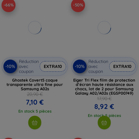
-66%
-50%
Réduction
Réduction
-10%
-10%
avec
EXTRA10
avec
EXTRA10
coupon
coupon
Ghostek Covert5 coque
Eiger Tri Flex film de protection
transparente ultra fine pour
d’écran haute résistance aux
Samsung A02s
chocs, lot de 2 pour Samsung
Galaxy A02/A02s (EGSP00749)
20,90 €
17,90 €
7,10 €
8,92 €
En stock 5 pièces
En stock 5 pièces