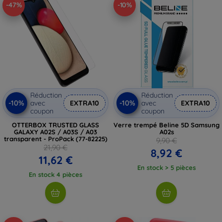
-47%
-10%
Réduction
Réduction
-10%
-10%
avec
EXTRA10
avec
EXTRA10
coupon
coupon
OTTERBOX TRUSTED GLASS
Verre trempé Beline 5D Samsung
GALAXY A02S / A03S / A03
A02s
transparent - ProPack (77-82225)
9,90 €
21,90 €
8,92 €
11,62 €
En stock > 5 pièces
En stock 4 pièces