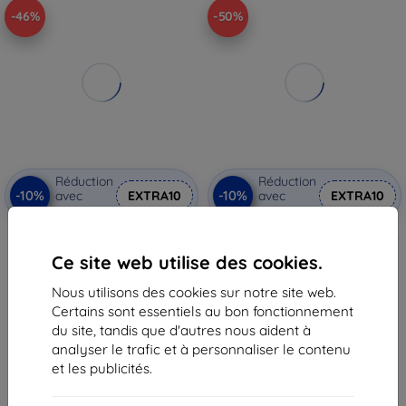
-46%
-50%
Réduction
Réduction
-10%
-10%
avec
EXTRA10
avec
EXTRA10
coupon
coupon
Otterbox React ProPack pour
Verre de protection Eiger GLASS
Galaxy A02S, transparent (77-
Screen Protector pour Samsung
Ce site web utilise des cookies.
82321)
Galaxy A02/A02s (EGSP00743)
27,90 €
17,90 €
Nous utilisons des cookies sur notre site web.
15,20 €
8,92 €
Certains sont essentiels au bon fonctionnement
Dernier article en stock
En stock 2 pièces
du site, tandis que d'autres nous aident à
analyser le trafic et à personnaliser le contenu
et les publicités.