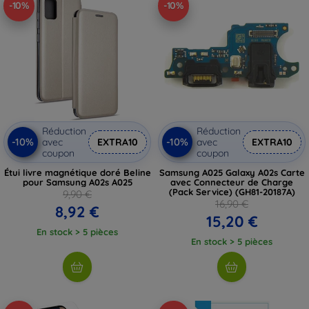
-10%
-10%
Réduction
Réduction
-10%
-10%
avec
EXTRA10
avec
EXTRA10
coupon
coupon
Étui livre magnétique doré Beline
Samsung A025 Galaxy A02s Carte
pour Samsung A02s A025
avec Connecteur de Charge
(Pack Service) (GH81-20187A)
9,90 €
16,90 €
8,92 €
15,20 €
En stock > 5 pièces
En stock > 5 pièces