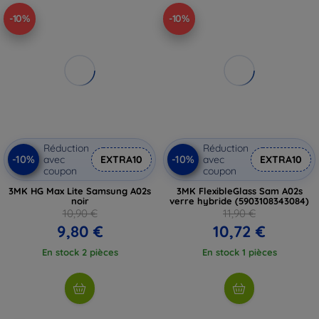
-10%
-10%
Réduction
Réduction
-10%
-10%
avec
EXTRA10
avec
EXTRA10
coupon
coupon
3MK HG Max Lite Samsung A02s
3MK FlexibleGlass Sam A02s
noir
verre hybride (5903108343084)
10,90 €
11,90 €
9,80 €
10,72 €
En stock 2 pièces
En stock 1 pièces