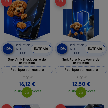
-10%
-10%
Réduction
Réduction
-10%
-10%
avec
EXTRA10
avec
EXTRA10
coupon
coupon
3mk Anti-Shock verre de
3mk Pure Matt Verre de
protection
protection
Fabriqué sur mesure
Fabriqué sur mesure
17,90 €
13,90 €
16,12 €
12,50 €
En stock > 5 pièces
En stock > 5 pièces