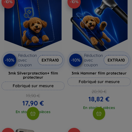
-10%
-10%
Réduction
Réduction
-10%
-10%
avec
EXTRA10
avec
EXTRA10
coupon
coupon
3mk Silverprotection+ film
3mk Hammer film protecteur
protecteur
Fabriqué sur mesure
Fabriqué sur mesure
20,90 €
19,90 €
18,82 €
17,90 €
En stock 4 pièces
En stock > 5 pièces