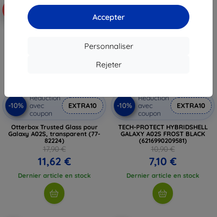
-35%
-35%
Accepter
Personnaliser
Rejeter
Réduction
Réduction
-10%
-10%
avec
EXTRA10
avec
EXTRA10
coupon
coupon
Otterbox Trusted Glass pour
TECH-PROTECT HYBRIDSHELL
Galaxy A02S, transparent (77-
GALAXY A02S FROST BLACK
82224)
(6216990209581)
17,90 €
10,90 €
11,62 €
7,10 €
Dernier article en stock
Dernier article en stock