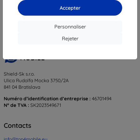
Accepter
1
-
6
du total
6
.
«
1
»
Personnaliser
Rejeter
Shield-Sk s.r.o.
Ulica Rudolfa Mocka 3750/2A
841 04 Bratislava
Numéro d’identification d’entreprise :
46701494
N° de TVA :
SK2023549671
Contacts
info@top4mobile.eu