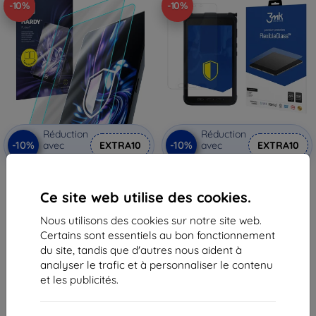
-10%
-10%
Réduction
Réduction
-10%
-10%
avec
EXTRA10
avec
EXTRA10
coupon
coupon
3mk Hardy Fusion Hybrid verre
3MK FlexibleGlass Sam Galaxy
trempé protecteur pour
Tab Active 3 8" verre hybride
Ce site web utilise des cookies.
Samsung Galaxy Tab Active 3
15,90 €
23,90 €
14,32 €
Nous utilisons des cookies sur notre site web.
21,52 €
Certains sont essentiels au bon fonctionnement
En stock 4 pièces
En stock > 5 pièces
du site, tandis que d'autres nous aident à
analyser le trafic et à personnaliser le contenu
et les publicités.