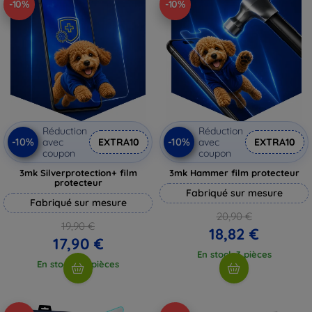
-10%
-10%
Réduction
Réduction
-10%
-10%
avec
EXTRA10
avec
EXTRA10
coupon
coupon
3mk Silverprotection+ film
3mk Hammer film protecteur
protecteur
Fabriqué sur mesure
Fabriqué sur mesure
20,90 €
19,90 €
18,82 €
17,90 €
En stock 3 pièces
En stock > 5 pièces