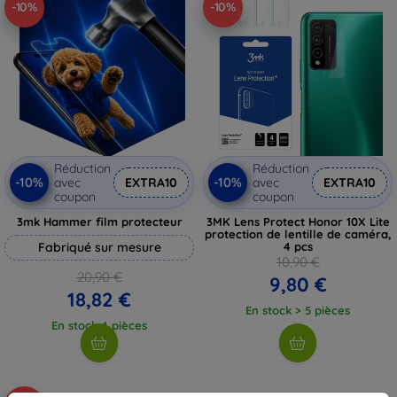
-10%
-10%
Réduction
Réduction
-10%
-10%
avec
EXTRA10
avec
EXTRA10
coupon
coupon
3mk Hammer film protecteur
3MK Lens Protect Honor 10X Lite
protection de lentille de caméra,
Fabriqué sur mesure
4 pcs
10,90 €
20,90 €
9,80 €
18,82 €
En stock > 5 pièces
En stock 4 pièces