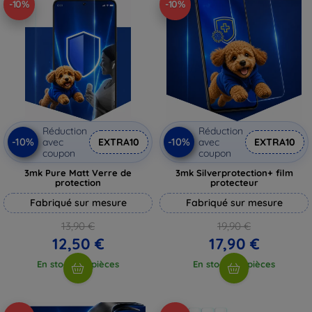
-10%
-10%
Réduction
Réduction
-10%
-10%
avec
EXTRA10
avec
EXTRA10
coupon
coupon
3mk Pure Matt Verre de
3mk Silverprotection+ film
protection
protecteur
Fabriqué sur mesure
Fabriqué sur mesure
13,90 €
19,90 €
12,50 €
17,90 €
En stock > 5 pièces
En stock > 5 pièces