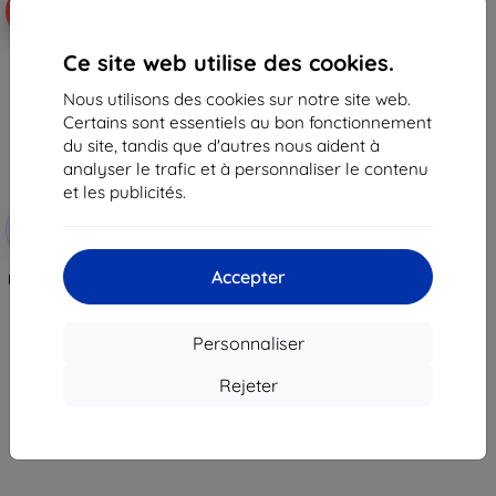
-10%
Ce site web utilise des cookies.
Nous utilisons des cookies sur notre site web.
Certains sont essentiels au bon fonctionnement
du site, tandis que d'autres nous aident à
analyser le trafic et à personnaliser le contenu
et les publicités.
Réduction
-10%
avec
EXTRA10
coupon
Accepter
Film intégral 3MK ARC+ FS Honor
10X Lite
12,90 €
11,62 €
Personnaliser
En stock > 5 pièces
Rejeter