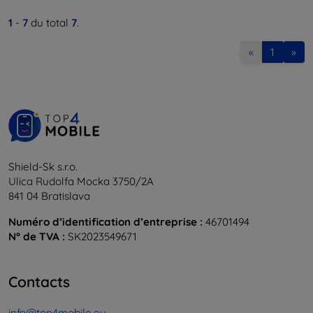
1
-
7
du total
7
.
«
1
»
Shield-Sk s.r.o.
Ulica Rudolfa Mocka 3750/2A
841 04 Bratislava
Numéro d’identification d’entreprise :
46701494
N° de TVA :
SK2023549671
Contacts
info@top4mobile.eu