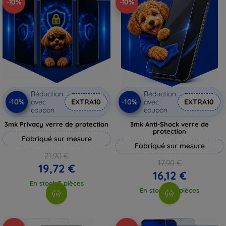
-10%
-10%
Réduction
Réduction
-10%
-10%
avec
EXTRA10
avec
EXTRA10
coupon
coupon
3mk Privacy verre de protection
3mk Anti-Shock verre de
protection
Fabriqué sur mesure
Fabriqué sur mesure
21,90 €
17,90 €
19,72 €
16,12 €
En stock 3 pièces
En stock > 5 pièces