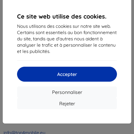
1
-
4
du total
4
.
Ce site web utilise des cookies.
«
1
»
Nous utilisons des cookies sur notre site web.
Certains sont essentiels au bon fonctionnement
du site, tandis que d'autres nous aident à
analyser le trafic et à personnaliser le contenu
et les publicités.
Shield-Sk s.r.o.
Accepter
Ulica Rudolfa Mocka 3750/2A
841 04 Bratislava
Personnaliser
Numéro d’identification d’entreprise :
46701494
N° de TVA :
SK2023549671
Rejeter
Contacts
info@top4mobile.eu