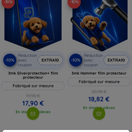
-10%
-10%
Réduction
Réduction
-10%
-10%
avec
EXTRA10
avec
EXTRA10
coupon
coupon
3mk Silverprotection+ film
3mk Hammer film protecteur
protecteur
Fabriqué sur mesure
Fabriqué sur mesure
20,90 €
19,90 €
18,82 €
17,90 €
En stock 4 pièces
En stock > 5 pièces