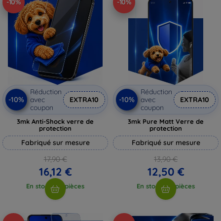
-10%
-10%
Réduction
Réduction
-10%
-10%
avec
EXTRA10
avec
EXTRA10
coupon
coupon
3mk Anti-Shock verre de
3mk Pure Matt Verre de
protection
protection
Fabriqué sur mesure
Fabriqué sur mesure
17,90 €
13,90 €
16,12 €
12,50 €
En stock > 5 pièces
En stock > 5 pièces