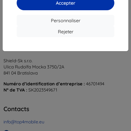
1
-
5
du total
5
.
Accepter
«
1
»
Personnaliser
Rejeter
Shield-Sk s.r.o.
Ulica Rudolfa Mocka 3750/2A
841 04 Bratislava
Numéro d’identification d’entreprise :
46701494
N° de TVA :
SK2023549671
Contacts
info@top4mobile.eu