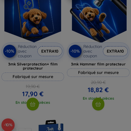
Réduction
Réduction
-10%
-10%
avec
EXTRA10
avec
EXTRA10
coupon
coupon
3mk Silverprotection+ film
3mk Hammer film protecteur
protecteur
Fabriqué sur mesure
Fabriqué sur mesure
20,90 €
19,90 €
18,82 €
17,90 €
En stock 3 pièces
En stock > 5 pièces
-10%