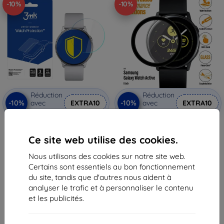
-10%
-10%
Réduction
Réduction
-10%
-10%
avec
EXTRA10
avec
EXTRA10
coupon
coupon
3MK Samsung Galaxy Watch
PanzerGlass Samsung Galaxy
Active - 3mk Watch Protection
Watch Active, verre de
Ce site web utilise des cookies.
ARC
protection
11,90 €
30,90 €
Nous utilisons des cookies sur notre site web.
10,72 €
27,82 €
Certains sont essentiels au bon fonctionnement
En stock > 5 pièces
En stock 3 pièces
du site, tandis que d'autres nous aident à
analyser le trafic et à personnaliser le contenu
et les publicités.