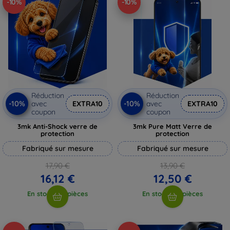
-10%
-10%
Réduction
Réduction
-10%
-10%
avec
EXTRA10
avec
EXTRA10
coupon
coupon
3mk Anti-Shock verre de
3mk Pure Matt Verre de
protection
protection
Fabriqué sur mesure
Fabriqué sur mesure
17,90 €
13,90 €
16,12 €
12,50 €
En stock > 5 pièces
En stock > 5 pièces