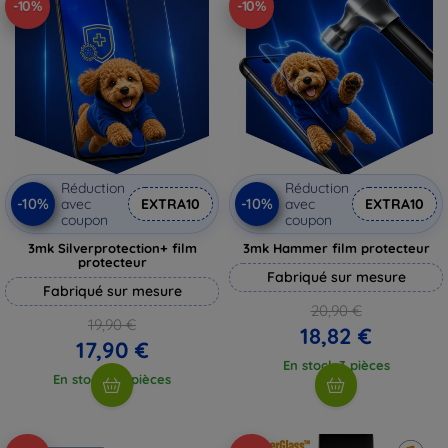
-10%
-10%
Réduction
Réduction
-10%
-10%
avec
EXTRA10
avec
EXTRA10
coupon
coupon
3mk Silverprotection+ film
3mk Hammer film protecteur
protecteur
Fabriqué sur mesure
Fabriqué sur mesure
20,90 €
19,90 €
18,82 €
17,90 €
En stock 3 pièces
En stock > 5 pièces