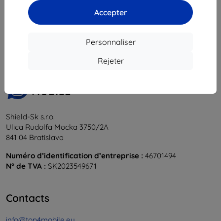
Accepter
1
-
6
du total
6
.
«
1
»
Personnaliser
Rejeter
Shield-Sk s.r.o.
Ulica Rudolfa Mocka 3750/2A
841 04 Bratislava
Numéro d’identification d’entreprise :
46701494
N° de TVA :
SK2023549671
Contacts
info@top4mobile.eu