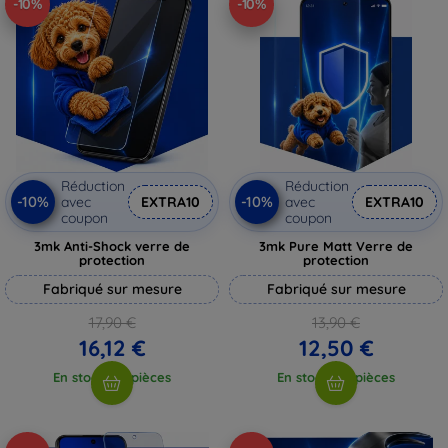
-10%
-10%
Réduction
Réduction
-10%
-10%
avec
EXTRA10
avec
EXTRA10
coupon
coupon
3mk Anti-Shock verre de
3mk Pure Matt Verre de
protection
protection
Fabriqué sur mesure
Fabriqué sur mesure
17,90 €
13,90 €
16,12 €
12,50 €
En stock > 5 pièces
En stock > 5 pièces