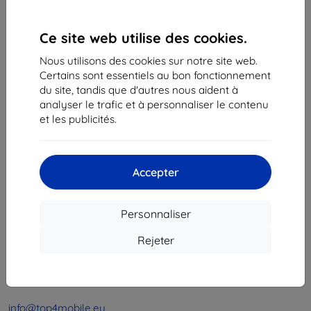
1
-
4
du total
4
.
Ce site web utilise des cookies.
«
1
»
Nous utilisons des cookies sur notre site web.
Certains sont essentiels au bon fonctionnement
du site, tandis que d'autres nous aident à
analyser le trafic et à personnaliser le contenu
et les publicités.
Shield-Sk s.r.o.
Accepter
Ulica Rudolfa Mocka 3750/2A
841 04 Bratislava
Personnaliser
Numéro d’identification d’entreprise :
46701494
N° de TVA :
SK2023549671
Rejeter
Contacts
info@top4mobile.eu