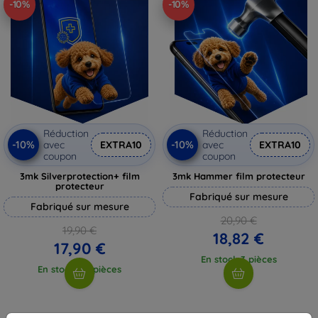
-10%
-10%
Réduction
Réduction
-10%
-10%
avec
EXTRA10
avec
EXTRA10
coupon
coupon
3mk Silverprotection+ film
3mk Hammer film protecteur
protecteur
Fabriqué sur mesure
Fabriqué sur mesure
20,90 €
19,90 €
18,82 €
17,90 €
En stock 3 pièces
En stock > 5 pièces