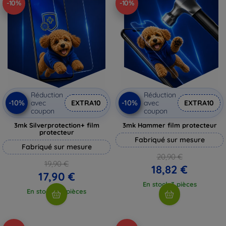
-10%
-10%
Réduction
Réduction
-10%
-10%
avec
EXTRA10
avec
EXTRA10
coupon
coupon
3mk Silverprotection+ film
3mk Hammer film protecteur
protecteur
Fabriqué sur mesure
Fabriqué sur mesure
20,90 €
19,90 €
18,82 €
17,90 €
En stock 3 pièces
En stock > 5 pièces