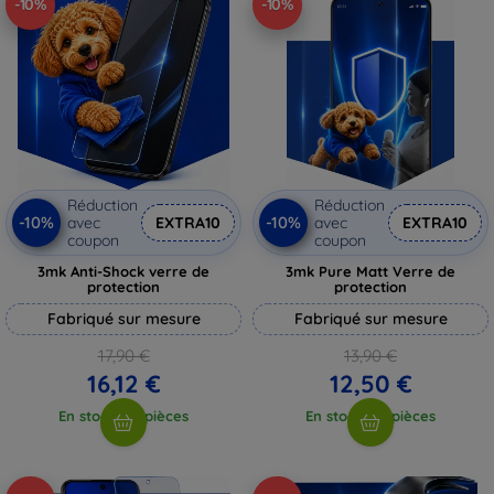
-10%
-10%
Réduction
Réduction
-10%
-10%
avec
EXTRA10
avec
EXTRA10
coupon
coupon
3mk Anti-Shock verre de
3mk Pure Matt Verre de
protection
protection
Fabriqué sur mesure
Fabriqué sur mesure
17,90 €
13,90 €
16,12 €
12,50 €
En stock > 5 pièces
En stock > 5 pièces