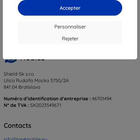
Accepter
1
-
6
du total
6
.
«
1
»
Personnaliser
Rejeter
Shield-Sk s.r.o.
Ulica Rudolfa Mocka 3750/2A
841 04 Bratislava
Numéro d’identification d’entreprise :
46701494
N° de TVA :
SK2023549671
Contacts
info@top4mobile.eu