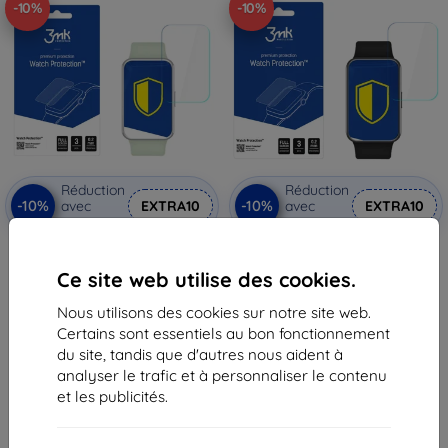
-10%
-10%
Réduction
Réduction
-10%
-10%
avec
EXTRA10
avec
EXTRA10
coupon
coupon
Film 3MK ARC Huawei Watch Fit
3MK Foil ARC Huawei Watch Fit
Elegant Fullscreen, film de
film de protection intégral
Ce site web utilise des cookies.
protection
11,90 €
11,90 €
10,72 €
Nous utilisons des cookies sur notre site web.
10,72 €
Certains sont essentiels au bon fonctionnement
En stock 1 pièces
En stock > 5 pièces
du site, tandis que d'autres nous aident à
analyser le trafic et à personnaliser le contenu
et les publicités.