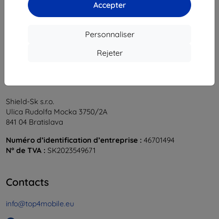
1
-
6
du total
6
.
Accepter
«
1
»
Personnaliser
Rejeter
Shield-Sk s.r.o.
Ulica Rudolfa Mocka 3750/2A
841 04 Bratislava
Numéro d’identification d’entreprise :
46701494
N° de TVA :
SK2023549671
Contacts
info@top4mobile.eu