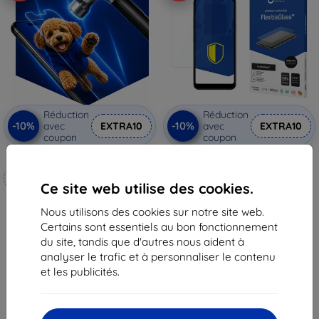
Réduction
Réduction
-10%
-10%
avec
EXTRA10
avec
EXTRA10
coupon
coupon
3mk Hammer film protecteur
3mk FlexibleGlass Special Edition
Verre hybride pour LG K50
Fabriqué sur mesure
11,90 €
Ce site web utilise des cookies.
10,72 €
20,90 €
Nous utilisons des cookies sur notre site web.
18,82 €
En stock > 5 pièces
Certains sont essentiels au bon fonctionnement
En stock 4 pièces
du site, tandis que d'autres nous aident à
analyser le trafic et à personnaliser le contenu
et les publicités.