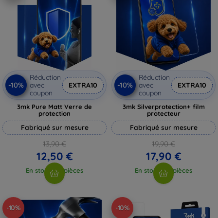
Réduction
Réduction
-10%
-10%
avec
EXTRA10
avec
EXTRA10
coupon
coupon
3mk Pure Matt Verre de
3mk Silverprotection+ film
protection
protecteur
Fabriqué sur mesure
Fabriqué sur mesure
13,90 €
19,90 €
12,50 €
17,90 €
En stock > 5 pièces
En stock > 5 pièces
-10%
-10%