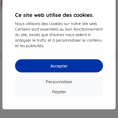
-10%
-10%
Ce site web utilise des cookies.
Nous utilisons des cookies sur notre site web.
Certains sont essentiels au bon fonctionnement
du site, tandis que d'autres nous aident à
analyser le trafic et à personnaliser le contenu
et les publicités.
Réduction
Réduction
-10%
-10%
avec
EXTRA10
avec
EXTRA10
coupon
coupon
Accepter
3MK FlexibleGlass Motorola Moto
3MK FlexibleGlass Lite Motorola
G10 verre hybride
Moto G10 verre hybride Lite
(5903108384209)
11,90 €
10,90 €
10,72 €
Personnaliser
9,80 €
En stock > 5 pièces
Rejeter
En stock > 5 pièces