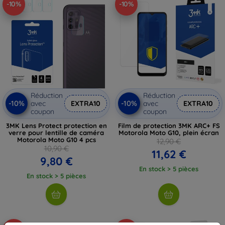
-10%
-10%
Réduction
Réduction
-10%
-10%
avec
EXTRA10
avec
EXTRA10
coupon
coupon
3MK Lens Protect protection en
Film de protection 3MK ARC+ FS
verre pour lentille de caméra
Motorola Moto G10, plein écran
Motorola Moto G10 4 pcs
12,90 €
10,90 €
11,62 €
9,80 €
En stock > 5 pièces
En stock > 5 pièces