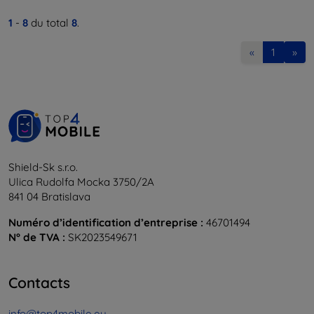
1
-
8
du total
8
.
«
1
»
Shield-Sk s.r.o.
Ulica Rudolfa Mocka 3750/2A
841 04 Bratislava
Numéro d’identification d’entreprise :
46701494
N° de TVA :
SK2023549671
Contacts
info@top4mobile.eu