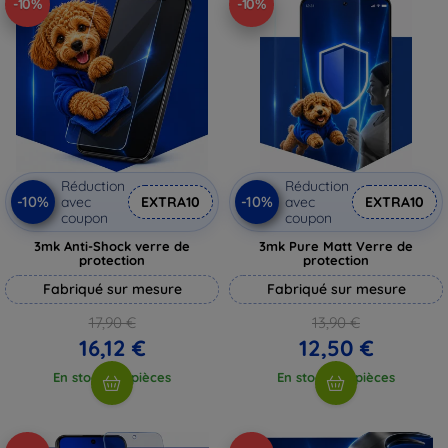
-10%
-10%
Réduction
Réduction
-10%
-10%
avec
EXTRA10
avec
EXTRA10
coupon
coupon
3mk Anti-Shock verre de
3mk Pure Matt Verre de
protection
protection
Fabriqué sur mesure
Fabriqué sur mesure
17,90 €
13,90 €
16,12 €
12,50 €
En stock > 5 pièces
En stock > 5 pièces