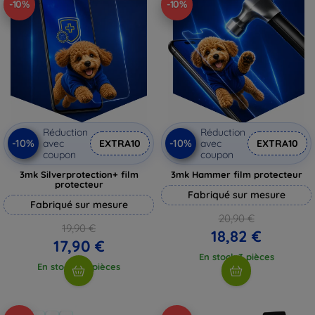
-10%
-10%
Réduction
Réduction
-10%
-10%
avec
EXTRA10
avec
EXTRA10
coupon
coupon
3mk Silverprotection+ film
3mk Hammer film protecteur
protecteur
Fabriqué sur mesure
Fabriqué sur mesure
20,90 €
19,90 €
18,82 €
17,90 €
En stock 3 pièces
En stock > 5 pièces