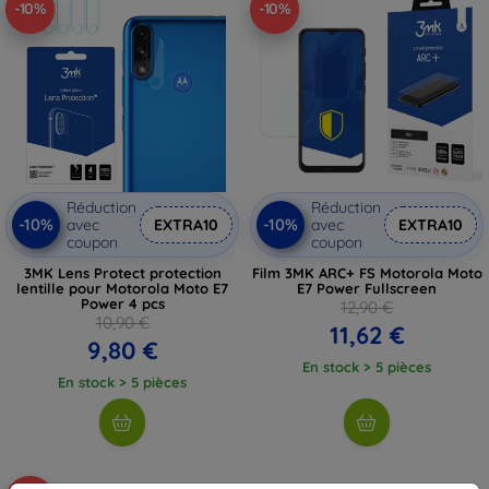
-10%
-10%
Réduction
Réduction
-10%
-10%
avec
EXTRA10
avec
EXTRA10
coupon
coupon
3MK Lens Protect protection
Film 3MK ARC+ FS Motorola Moto
lentille pour Motorola Moto E7
E7 Power Fullscreen
Power 4 pcs
12,90 €
10,90 €
11,62 €
9,80 €
En stock > 5 pièces
En stock > 5 pièces