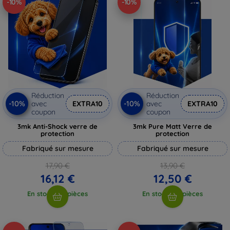
-10%
-10%
Réduction
Réduction
-10%
-10%
avec
EXTRA10
avec
EXTRA10
coupon
coupon
3mk Anti-Shock verre de
3mk Pure Matt Verre de
protection
protection
Fabriqué sur mesure
Fabriqué sur mesure
17,90 €
13,90 €
16,12 €
12,50 €
En stock > 5 pièces
En stock > 5 pièces