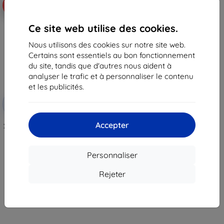
-10%
Ce site web utilise des cookies.
Nous utilisons des cookies sur notre site web.
Certains sont essentiels au bon fonctionnement
du site, tandis que d'autres nous aident à
analyser le trafic et à personnaliser le contenu
et les publicités.
Réduction
-10%
avec
EXTRA10
coupon
Accepter
3MK FlexibleGlass Motorola Moto
E7 Power Hybrid Glass
(5903108371704)
11,90 €
Personnaliser
10,72 €
Rejeter
En stock > 5 pièces