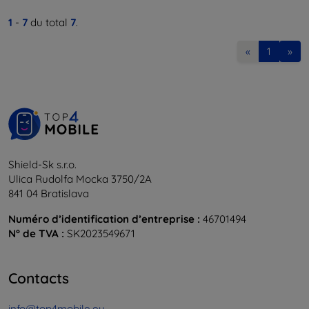
1
-
7
du total
7
.
«
1
»
Shield-Sk s.r.o.
Ulica Rudolfa Mocka 3750/2A
841 04 Bratislava
Numéro d’identification d’entreprise :
46701494
N° de TVA :
SK2023549671
Contacts
info@top4mobile.eu