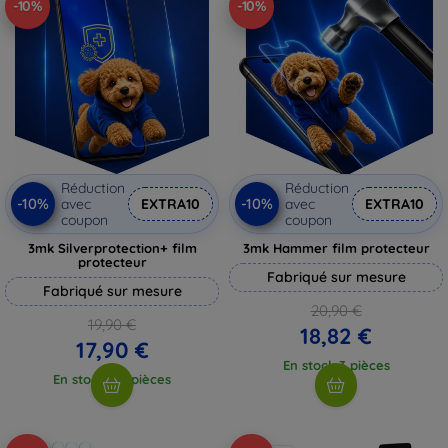
-10%
-10%
Réduction
Réduction
-10%
-10%
avec
EXTRA10
avec
EXTRA10
coupon
coupon
3mk Silverprotection+ film
3mk Hammer film protecteur
protecteur
Fabriqué sur mesure
Fabriqué sur mesure
20,90 €
19,90 €
18,82 €
17,90 €
En stock 3 pièces
En stock > 5 pièces