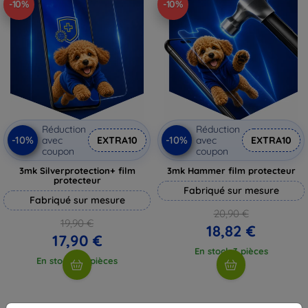
-10%
-10%
Réduction
Réduction
-10%
-10%
avec
EXTRA10
avec
EXTRA10
coupon
coupon
3mk Silverprotection+ film
3mk Hammer film protecteur
protecteur
Fabriqué sur mesure
Fabriqué sur mesure
20,90 €
19,90 €
18,82 €
17,90 €
En stock 3 pièces
En stock > 5 pièces