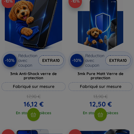
-10%
-10%
Réduction
Réduction
-10%
-10%
avec
EXTRA10
avec
EXTRA10
coupon
coupon
3mk Anti-Shock verre de
3mk Pure Matt Verre de
protection
protection
Fabriqué sur mesure
Fabriqué sur mesure
17,90 €
13,90 €
16,12 €
12,50 €
En stock > 5 pièces
En stock > 5 pièces