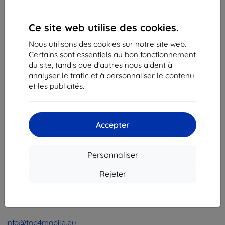
1
-
4
du total
4
.
Ce site web utilise des cookies.
«
1
»
Nous utilisons des cookies sur notre site web.
Certains sont essentiels au bon fonctionnement
du site, tandis que d'autres nous aident à
analyser le trafic et à personnaliser le contenu
et les publicités.
Shield-Sk s.r.o.
Accepter
Ulica Rudolfa Mocka 3750/2A
841 04 Bratislava
Personnaliser
Numéro d’identification d’entreprise :
46701494
N° de TVA :
SK2023549671
Rejeter
Contacts
info@top4mobile.eu