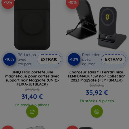
-10%
-10%
Réduction
Réduction
-10%
-10%
avec
EXTRA10
avec
EXTRA10
coupon
coupon
UNIQ Flixa portefeuille
Chargeur sans fil Ferrari nice.
magnétique pour cartes avec
FEMFBMALK 15W noir Collection
support noir MagSafe (UNIQ-
2023 MagSafe (FEMFBMALK)
FLIXA-JETBLACK)
39,90 €
34,90 €
35,92 €
31,40 €
En stock > 5 pièces
En stock > 5 pièces