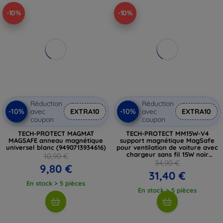
-10%
-10%
Réduction
Réduction
-10%
-10%
avec
EXTRA10
avec
EXTRA10
coupon
coupon
TECH-PROTECT MAGMAT
TECH-PROTECT MM15W-V4
MAGSAFE anneau magnétique
support magnétique MagSafe
universel blanc (9490713934616)
pour ventilation de voiture avec
chargeur sans fil 15W noir
10,90 €
(9490713933787)
34,90 €
9,80 €
31,40 €
En stock > 5 pièces
En stock > 5 pièces