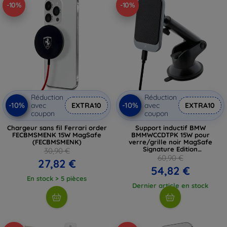
-10%
-10%
Réduction
Réduction
-10%
-10%
avec
EXTRA10
avec
EXTRA10
coupon
coupon
Chargeur sans fil Ferrari order
Support inductif BMW
FECBMSMENK 15W MagSafe
BMMWCCDTPK 15W pour
(FECBMSMENK)
verre/grille noir MagSafe
Signature Edition
30,90 €
(BMMWCCDTPK)
60,90 €
27,82 €
54,82 €
En stock > 5 pièces
Dernier article en stock