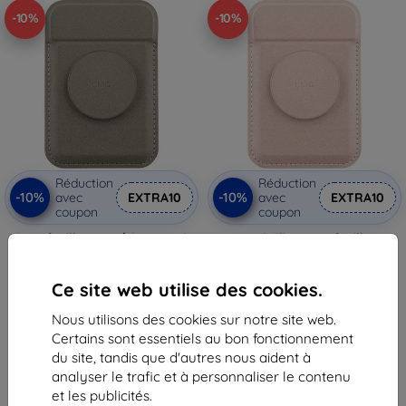
-10%
-10%
Réduction
Réduction
-10%
-10%
avec
EXTRA10
avec
EXTRA10
coupon
coupon
Portefeuille magnétique UNIQ
UNIQ Flixa portefeuille
Flixa avec support gris MagSafe
magnétique pour cartes avec
(UNIQ-FLIXA-GREY)
support rose MagSafe (UNIQ-
FLIXA-PINK)
24,90 €
Ce site web utilise des cookies.
24,90 €
22,42 €
22,42 €
Nous utilisons des cookies sur notre site web.
En stock > 5 pièces
Certains sont essentiels au bon fonctionnement
En stock > 5 pièces
du site, tandis que d'autres nous aident à
analyser le trafic et à personnaliser le contenu
et les publicités.