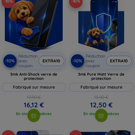
-10%
-10%
Réduction
Réduction
-10%
-10%
avec
EXTRA10
avec
EXTRA10
coupon
coupon
3mk Anti-Shock verre de
3mk Pure Matt Verre de
protection
protection
Fabriqué sur mesure
Fabriqué sur mesure
17,90 €
13,90 €
16,12 €
12,50 €
En stock > 5 pièces
En stock > 5 pièces