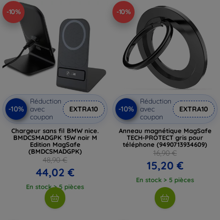
-10%
-10%
Réduction
Réduction
-10%
-10%
avec
EXTRA10
avec
EXTRA10
coupon
coupon
Chargeur sans fil BMW nice.
Anneau magnétique MagSafe
BMDCSMADGPK 15W noir M
TECH-PROTECT gris pour
Edition MagSafe
téléphone (9490713934609)
(BMDCSMADGPK)
16,90 €
48,90 €
15,20 €
44,02 €
En stock > 5 pièces
En stock > 5 pièces