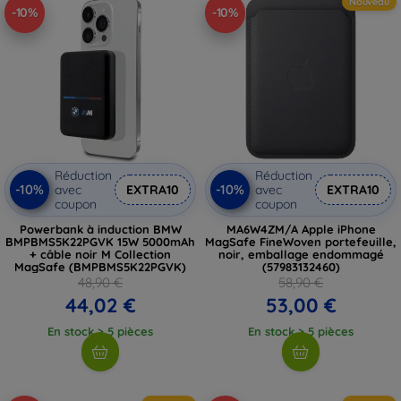
Nouveau
-10%
-10%
Réduction
Réduction
-10%
-10%
avec
EXTRA10
avec
EXTRA10
coupon
coupon
Powerbank à induction BMW
MA6W4ZM/A Apple iPhone
BMPBMS5K22PGVK 15W 5000mAh
MagSafe FineWoven portefeuille,
+ câble noir M Collection
noir, emballage endommagé
MagSafe (BMPBMS5K22PGVK)
(57983132460)
48,90 €
58,90 €
44,02 €
53,00 €
En stock > 5 pièces
En stock > 5 pièces