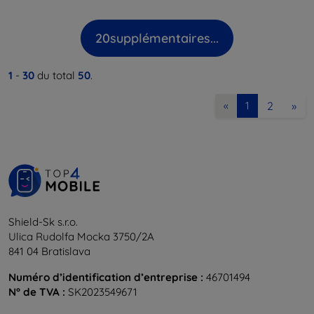
20
supplémentaires...
1
-
30
du total
50
.
2
»
«
1
Shield-Sk s.r.o.
Ulica Rudolfa Mocka 3750/2A
841 04 Bratislava
Numéro d’identification d’entreprise :
46701494
N° de TVA :
SK2023549671