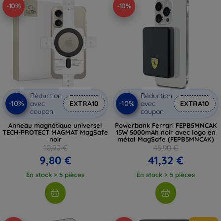
-10%
-10%
Réduction
Réduction
-10%
-10%
avec
EXTRA10
avec
EXTRA10
coupon
coupon
Anneau magnétique universel
Powerbank Ferrari FEPB5MNCAK
TECH-PROTECT MAGMAT MagSafe
15W 5000mAh noir avec logo en
noir
métal MagSafe (FEPB5MNCAK)
10,90 €
45,90 €
9,80 €
41,32 €
En stock > 5 pièces
En stock > 5 pièces