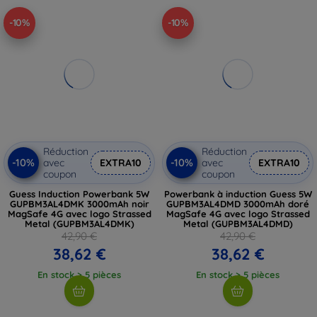
-10%
-10%
Réduction
Réduction
-10%
-10%
avec
EXTRA10
avec
EXTRA10
coupon
coupon
Guess Induction Powerbank 5W
Powerbank à induction Guess 5W
GUPBM3AL4DMK 3000mAh noir
GUPBM3AL4DMD 3000mAh doré
MagSafe 4G avec logo Strassed
MagSafe 4G avec logo Strassed
Metal (GUPBM3AL4DMK)
Metal (GUPBM3AL4DMD)
42,90 €
42,90 €
38,62 €
38,62 €
En stock > 5 pièces
En stock > 5 pièces