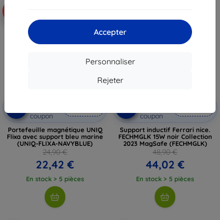
-10%
-10%
Accepter
Personnaliser
Rejeter
Réduction
Réduction
-10%
-10%
avec
EXTRA10
avec
EXTRA10
coupon
coupon
Portefeuille magnétique UNIQ
Support inductif Ferrari nice.
Flixa avec support bleu marine
FECHMGLK 15W noir Collection
(UNIQ-FLIXA-NAVYBLUE)
2023 MagSafe (FECHMGLK)
24,90 €
48,90 €
22,42 €
44,02 €
En stock > 5 pièces
En stock > 5 pièces