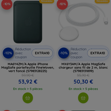
Nouveau
Nouveau
-10%
-10%
Réduction
Réduction
-10%
-10%
avec
EXTRA10
avec
EXTRA10
coupon
coupon
MA6Y4ZM/A Apple iPhone
MX6Y3AM/A Apple MagSafe
MagSafe portefeuille FineWoven,
chargeur sans fil de 2 m, blanc
vert foncé (57983128225)
(57983131899)
59,90 €
55,90 €
53,92 €
50,30 €
En stock > 5 pièces
En stock > 5 pièces