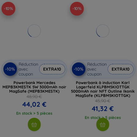
-10%
-10%
Réduction
Réduction
-10%
-10%
avec
EXTRA10
avec
EXTRA10
coupon
coupon
Powerbank Mercedes
Powerbank à induction Karl
MEPB3KMESTK 5W 3000mAh noir
Lagerfeld KLPBM5KIOTTGK
MagSafe (MEPB3KMESTK)
5000mAh noir NFT Outline Ikonik
MagSafe (KLPBM5KIOTTGK)
48,90 €
45,90 €
44,02 €
41,32 €
En stock > 5 pièces
En stock > 5 pièces