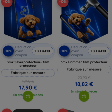
-10%
-10%
Réduction
Réduction
-10%
-10%
avec
EXTRA10
avec
EXTRA10
coupon
coupon
3mk Silverprotection+ film
3mk Hammer film protecteur
protecteur
Fabriqué sur mesure
Fabriqué sur mesure
20,90 €
19,90 €
18,82 €
17,90 €
En stock 4 pièces
En stock > 5 pièces