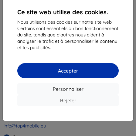
Ce site web utilise des cookies.
«
1
»
Nous utilisons des cookies sur notre site web.
Certains sont essentiels au bon fonctionnement
du site, tandis que d'autres nous aident à
analyser le trafic et à personnaliser le contenu
et les publicités.
Shield-Sk s.r.o.
Ulica Rudolfa Mocka 3750/2A
Accepter
841 04 Bratislava
Numéro d’identification d’entreprise :
46701494
Personnaliser
N° de TVA :
SK2023549671
Rejeter
Contacts
info@top4mobile.eu