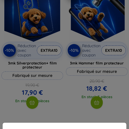
Réduction
Réduction
-10%
-10%
avec
EXTRA10
avec
EXTRA10
coupon
coupon
3mk Silverprotection+ film
3mk Hammer film protecteur
protecteur
Fabriqué sur mesure
Fabriqué sur mesure
20,90 €
19,90 €
18,82 €
17,90 €
En stock 3 pièces
En stock > 5 pièces
1
-
4
du total
4
.