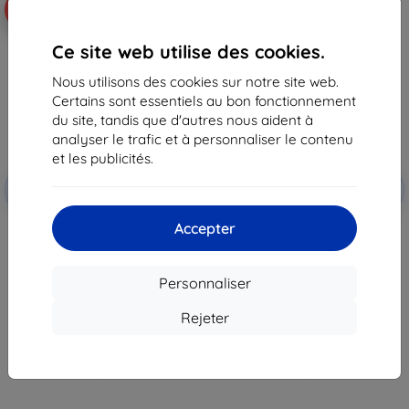
-10%
-10%
Ce site web utilise des cookies.
Nous utilisons des cookies sur notre site web.
Certains sont essentiels au bon fonctionnement
du site, tandis que d'autres nous aident à
analyser le trafic et à personnaliser le contenu
et les publicités.
Réduction
Réduction
-10%
-10%
avec
EXTRA10
avec
EXTRA10
coupon
coupon
Accepter
Coque en silicone Beline pour
Beline Book Étui magnétique
Oppo Reno 13 FS rouge
pour Oppo RENO 13 FS noir
9,90 €
9,90 €
8,92 €
8,92 €
Personnaliser
En stock > 5 pièces
En stock > 5 pièces
Rejeter