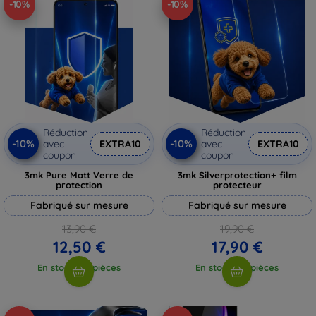
-10%
-10%
Réduction
Réduction
-10%
-10%
avec
EXTRA10
avec
EXTRA10
coupon
coupon
3mk Pure Matt Verre de
3mk Silverprotection+ film
protection
protecteur
Fabriqué sur mesure
Fabriqué sur mesure
13,90 €
19,90 €
12,50 €
17,90 €
En stock > 5 pièces
En stock > 5 pièces