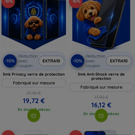
-10%
-10%
Réduction
Réduction
-10%
-10%
avec
EXTRA10
avec
EXTRA10
coupon
coupon
3mk Privacy verre de protection
3mk Anti-Shock verre de
protection
Fabriqué sur mesure
Fabriqué sur mesure
21,90 €
17,90 €
19,72 €
16,12 €
En stock 3 pièces
En stock > 5 pièces