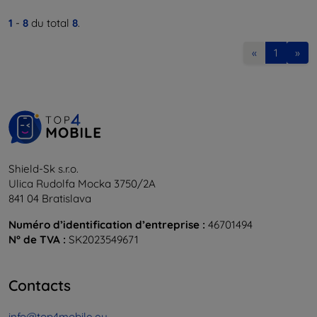
1
-
8
du total
8
.
«
1
»
Shield-Sk s.r.o.
Ulica Rudolfa Mocka 3750/2A
841 04 Bratislava
Numéro d’identification d’entreprise :
46701494
N° de TVA :
SK2023549671
Contacts
info@top4mobile.eu