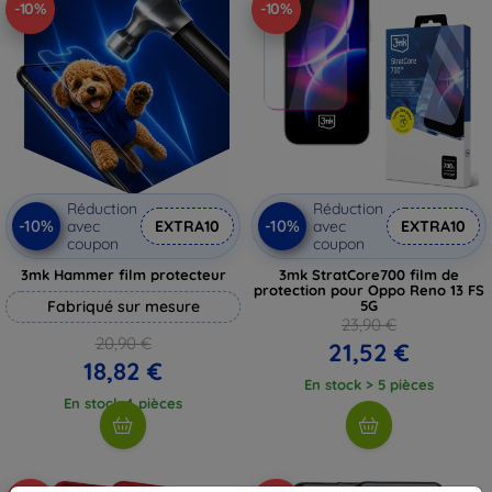
-10%
-10%
Réduction
Réduction
-10%
-10%
avec
EXTRA10
avec
EXTRA10
coupon
coupon
3mk Hammer film protecteur
3mk StratCore700 film de
protection pour Oppo Reno 13 FS
Fabriqué sur mesure
5G
23,90 €
20,90 €
21,52 €
18,82 €
En stock > 5 pièces
En stock 4 pièces