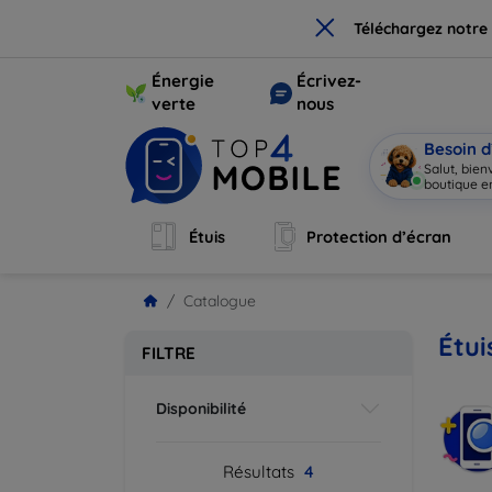
×
Téléchargez notre
Énergie
Écrivez-
verte
nous
Besoin d
Salut, bie
boutique en
Étuis
Protection d’écran
Catalogue
Étui
FILTRE
Disponibilité
Résultats
4