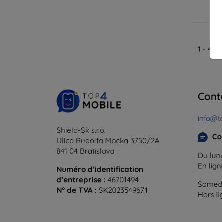
En
1
-
4
du
Cont
info@t
Shield-Sk s.r.o.
Co
Ulica Rudolfa Mocka 3750/2A
841 04 Bratislava
Du lund
En lig
Numéro d’identification
d’entreprise :
46701494
Samedi
N° de TVA :
SK2023549671
Hors l