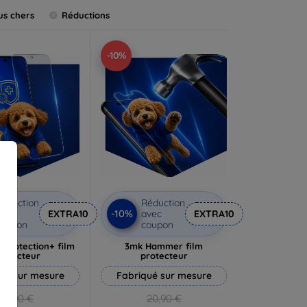
us chers
Réductions
-10%
éduction
Réduction
-10%
vec
EXTRA10
avec
EXTRA10
coupon
coupon
rprotection+ film
3mk Hammer film
rotecteur
protecteur
ué sur mesure
Fabriqué sur mesure
19,90 €
20,90 €