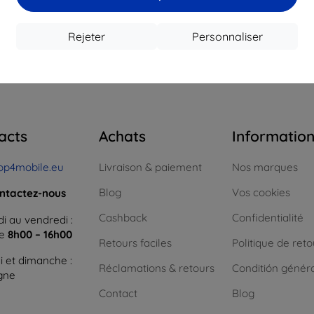
16,12 €
12,50 €
1
 stock > 5 pièces
En stock > 5 pièces
En st
Rejeter
Personnaliser
 total
4
.
acts
Achats
Informatio
op4mobile.eu
Livraison & paiement
Nos marques
Blog
Vos cookies
ntactez-nous
Cashback
Confidentialité
i au vendredi :
ne
8h00 – 16h00
Retours faciles
Politique de reto
 et dimanche :
Réclamations & retours
Conditión génér
igne
Contact
Blog