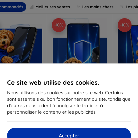
commandés
Meilleures ventes
Les moins chers
Les pl
-10%
-10%
Ce site web utilise des cookies.
Réduction
Réduction
R
Nous utilisons des cookies sur notre site web. Certains
%
-10%
-10%
avec
EXTRA10
avec
EXTRA10
a
sont essentiels au bon fonctionnement du site, tandis que
coupon
coupon
d'autres nous aident à analyser le trafic et à
Anti-Shock verre de
3mk Pure Matt Verre de
3mk Silve
personnaliser le contenu et les publicités.
protection
protection
p
riqué sur mesure
Fabriqué sur mesure
Fabriq
17,90 €
13,90 €
Accepter