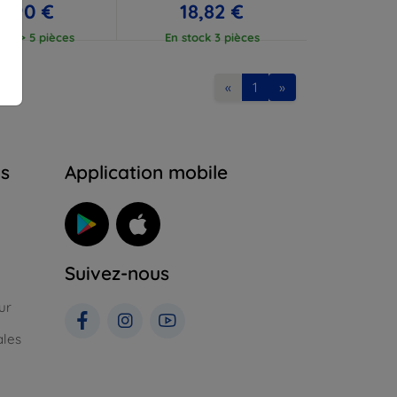
7,90 €
18,82 €
ock > 5 pièces
En stock 3 pièces
«
1
»
ns
Application mobile
Suivez-nous
ur
ales