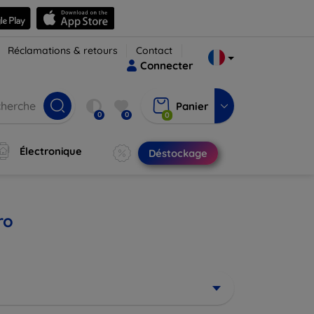
Réclamations & retours
Contact
Connecter
Panier
0
0
0
Électronique
Déstockage
ro