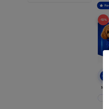
Re
-10%
-10
3mk 
Fab