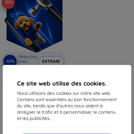
-10%
Réduction
-10%
avec
EXTRA10
coupon
3mk Hammer film protecteur
Ce site web utilise des cookies.
Fabriqué sur mesure
20,90 €
Nous utilisons des cookies sur notre site web.
18,82 €
Certains sont essentiels au bon fonctionnement
du site, tandis que d'autres nous aident à
En stock 4 pièces
analyser le trafic et à personnaliser le contenu
et les publicités.