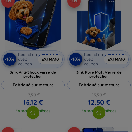
-10%
-10%
Réduction
Réduction
-10%
-10%
avec
EXTRA10
avec
EXTRA10
coupon
coupon
3mk Anti-Shock verre de
3mk Pure Matt Verre de
protection
protection
Fabriqué sur mesure
Fabriqué sur mesure
17,90 €
13,90 €
16,12 €
12,50 €
En stock > 5 pièces
En stock > 5 pièces