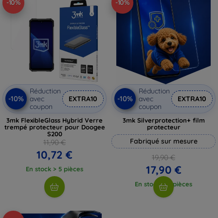
-10%
-10%
Réduction
Réduction
-10%
-10%
avec
EXTRA10
avec
EXTRA10
coupon
coupon
3mk FlexibleGlass Hybrid Verre
3mk Silverprotection+ film
trempé protecteur pour Doogee
protecteur
S200
Fabriqué sur mesure
11,90 €
10,72 €
19,90 €
17,90 €
En stock > 5 pièces
En stock > 5 pièces