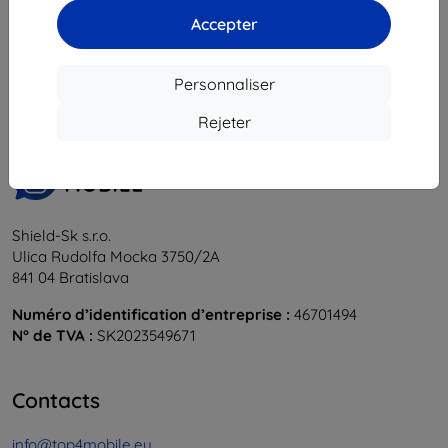
Accepter
1
-
5
du total
5
.
«
1
»
Personnaliser
Rejeter
Shield-Sk s.r.o.
Ulica Rudolfa Mocka 3750/2A
841 04 Bratislava
Numéro d’identification d’entreprise :
46701494
N° de TVA :
SK2023549671
Contacts
info@top4mobile.eu