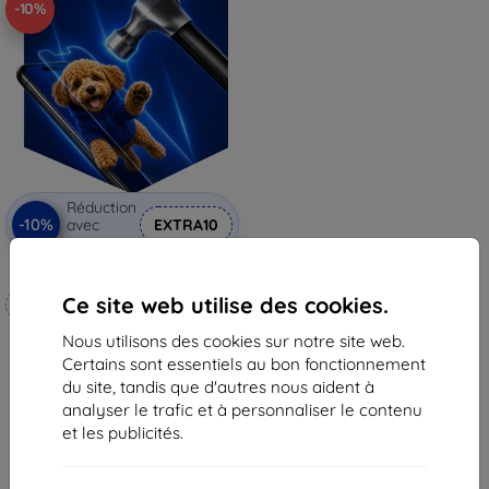
-10%
Réduction
-10%
avec
EXTRA10
coupon
3mk Hammer film protecteur
Ce site web utilise des cookies.
Fabriqué sur mesure
Nous utilisons des cookies sur notre site web.
20,90 €
Certains sont essentiels au bon fonctionnement
18,82 €
du site, tandis que d'autres nous aident à
En stock 4 pièces
analyser le trafic et à personnaliser le contenu
et les publicités.