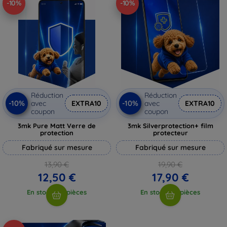
-10%
-10%
Réduction
Réduction
-10%
-10%
avec
EXTRA10
avec
EXTRA10
coupon
coupon
3mk Pure Matt Verre de
3mk Silverprotection+ film
protection
protecteur
Fabriqué sur mesure
Fabriqué sur mesure
13,90 €
19,90 €
12,50 €
17,90 €
En stock > 5 pièces
En stock > 5 pièces