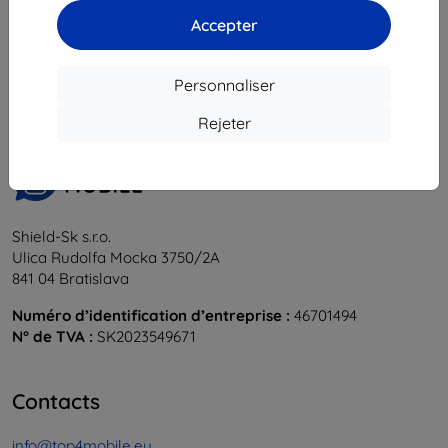
Accepter
1
-
5
du total
5
.
«
1
»
Personnaliser
Rejeter
Shield-Sk s.r.o.
Ulica Rudolfa Mocka 3750/2A
841 04 Bratislava
Numéro d’identification d’entreprise :
46701494
N° de TVA :
SK2023549671
Contacts
info@top4mobile.eu