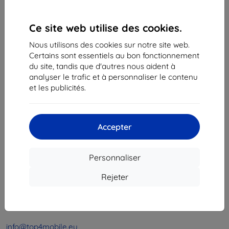
1
-
4
du total
4
.
Ce site web utilise des cookies.
«
1
»
Nous utilisons des cookies sur notre site web.
Certains sont essentiels au bon fonctionnement
du site, tandis que d'autres nous aident à
analyser le trafic et à personnaliser le contenu
et les publicités.
Shield-Sk s.r.o.
Accepter
Ulica Rudolfa Mocka 3750/2A
841 04 Bratislava
Personnaliser
Numéro d’identification d’entreprise :
46701494
N° de TVA :
SK2023549671
Rejeter
Contacts
info@top4mobile.eu