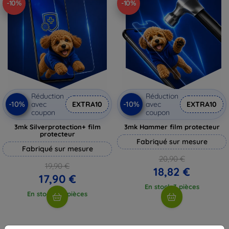
-10%
-10%
Réduction
Réduction
-10%
-10%
avec
EXTRA10
avec
EXTRA10
coupon
coupon
3mk Silverprotection+ film
3mk Hammer film protecteur
protecteur
Fabriqué sur mesure
Fabriqué sur mesure
20,90 €
19,90 €
18,82 €
17,90 €
En stock 3 pièces
En stock > 5 pièces