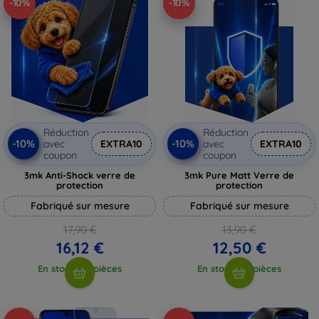
-10%
-10%
Réduction
Réduction
-10%
-10%
avec
EXTRA10
avec
EXTRA10
coupon
coupon
3mk Anti-Shock verre de
3mk Pure Matt Verre de
protection
protection
Fabriqué sur mesure
Fabriqué sur mesure
17,90 €
13,90 €
16,12 €
12,50 €
En stock > 5 pièces
En stock > 5 pièces