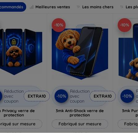
commandés
Meilleures ventes
Les moins chers
Les pl
-10%
-10%
Réduction
Réduction
R
%
-10%
-10%
avec
EXTRA10
avec
EXTRA10
a
coupon
coupon
 Privacy verre de
3mk Anti-Shock verre de
3mk Pur
protection
protection
p
riqué sur mesure
Fabriqué sur mesure
Fabriq
21,90 €
17,90 €