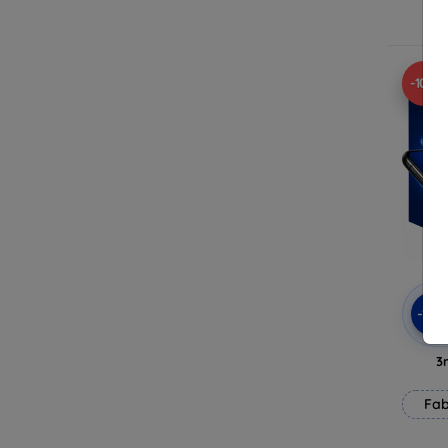
E
-10%
-10
3
Fab