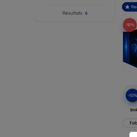
Re
Résultats
6
-10%
-10
3mk
Fab