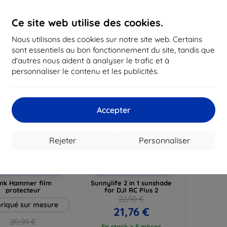
19,72 €
16,12 €
1
Ce site web utilise des cookies.
n stock 3 pièces
En stock > 5 pièces
En st
Nous utilisons des cookies sur notre site web. Certains
-5%
sont essentiels au bon fonctionnement du site, tandis que
d'autres nous aident à analyser le trafic et à
personnaliser le contenu et les publicités.
Accepter
Rejeter
Personnaliser
Réduction
Réduction
%
-5%
avec
EXTRA10
avec
SMART5
coupon
coupon
mk Hammer film
Sunnylife 2 in 1 sunshade
protecteur
for DJI RC Plus 2
22,90 €
riqué sur mesure
21,76 €
20,90 €
En stock > 5 pièces