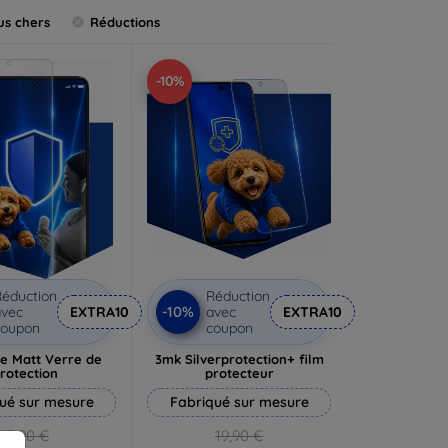
us chers
Réductions
-10%
éduction
Réduction
-10%
vec
EXTRA10
avec
EXTRA10
coupon
coupon
e Matt Verre de
3mk Silverprotection+ film
rotection
protecteur
ué sur mesure
Fabriqué sur mesure
13,90 €
19,90 €