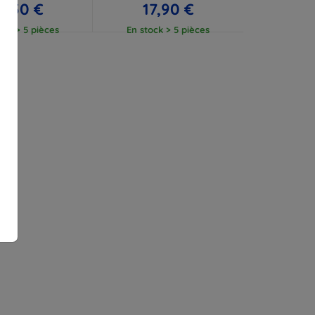
2,50 €
17,90 €
ock > 5 pièces
En stock > 5 pièces