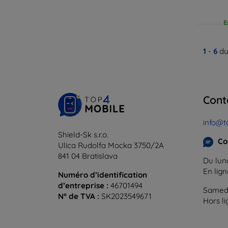
E
1
-
6
du
Cont
info@t
Shield-Sk s.r.o.
Co
Ulica Rudolfa Mocka 3750/2A
841 04 Bratislava
Du lund
En lig
Numéro d’identification
d’entreprise :
46701494
Samedi
N° de TVA :
SK2023549671
Hors l