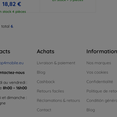
18,82 €
n stock 4 pièces
 total
6
.
acts
Achats
Informatio
op4mobile.eu
Livraison & paiement
Nos marques
Blog
Vos cookies
ntactez-nous
Cashback
Confidentialité
i au vendredi :
ne
8h00 – 16h00
Retours faciles
Politique de reto
 et dimanche :
Réclamations & retours
Conditión génér
igne
Contact
Blog