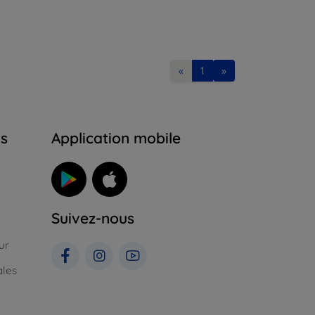
«
1
»
ns
Application mobile
Suivez-nous
ur
ales