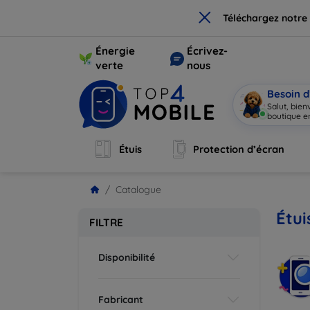
×
Téléchargez notre
Énergie
Écrivez-
verte
nous
Besoin d
Salut, bie
boutique en
Étuis
Protection d’écran
Catalogue
Étui
FILTRE
Disponibilité
Fabricant